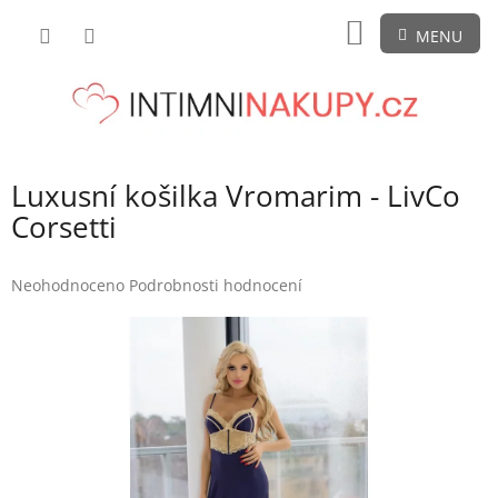
Přejít
NÁKUPNÍ
na
obsah
KOŠÍK
Luxusní košilka Vromarim - LivCo
Corsetti
Průměrné
Neohodnoceno
Podrobnosti hodnocení
hodnocení
produktu
je
0,0
z
5
hvězdiček.