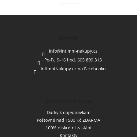
Z
á
p
a
Kontakt
t
í
info
@
intimni-nakupy.cz
Po-Pa 9-16 hod. 605 899 313
IntimniNakupy.cz na Facebooku
Informace pro vás
Dárky k objednávkám
Poštovné nad 1500 Kč ZDARMA
100% diskrétní zaslání
Kontakty