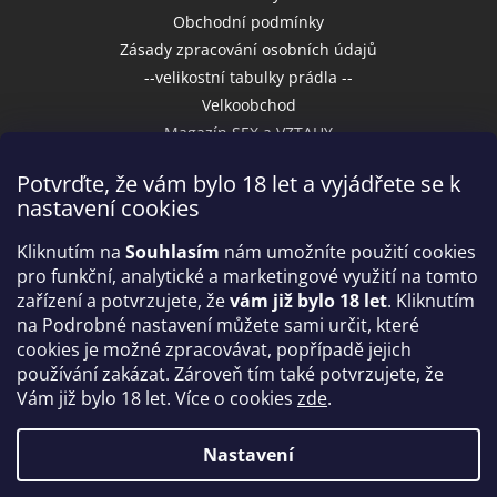
Obchodní podmínky
Zásady zpracování osobních údajů
--velikostní tabulky prádla --
Velkoobchod
Magazín SEX a VZTAHY
Potvrďte, že vám bylo 18 let a vyjádřete se k
nastavení cookies
Přijímáme online platby
Kliknutím na
Souhlasím
nám umožníte použití cookies
pro funkční, analytické a marketingové využití na tomto
zařízení a potvrzujete, že
vám již bylo 18 let
. Kliknutím
na Podrobné nastavení můžete sami určit, které
cookies je možné zpracovávat, popřípadě jejich
používání zakázat. Zároveň tím také potvrzujete, že
Vám již bylo 18 let. Více o cookies
zde
.
Vytvořil Shoptet
Nastavení