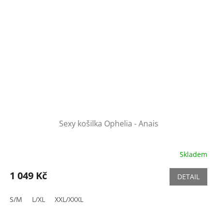
Sexy košilka Ophelia - Anais
Skladem
1 049 Kč
DETAIL
S/M
L/XL
XXL/XXXL