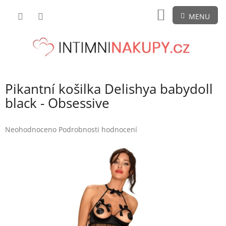
Přejít
NÁKUPNÍ
na
obsah
KOŠÍK
Pikantní košilka Delishya babydoll
black - Obsessive
Průměrné
Neohodnoceno
Podrobnosti hodnocení
hodnocení
produktu
je
0,0
z
5
hvězdiček.