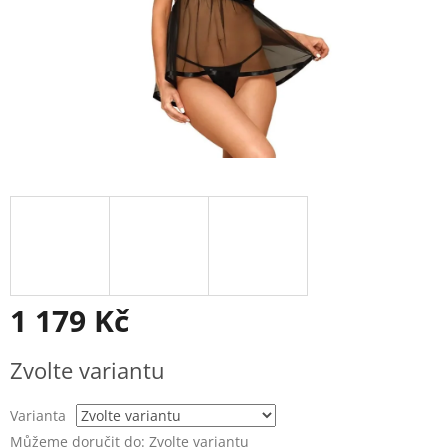
1 179 Kč
Měrná
Zvolte variantu
cena:
Varianta
Můžeme doručit do:
Zvolte variantu