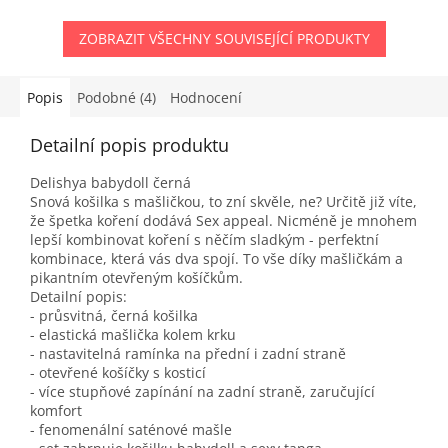
ZOBRAZIT VŠECHNY SOUVISEJÍCÍ PRODUKTY
Popis
Podobné (4)
Hodnocení
Detailní popis produktu
Delishya babydoll černá
Snová košilka s mašličkou, to zní skvěle, ne? Určitě již víte,
že špetka koření dodává Sex appeal. Nicméně je mnohem
lepší kombinovat koření s něčím sladkým - perfektní
kombinace, která vás dva spojí. To vše díky mašličkám a
pikantním otevřeným košíčkům.
Detailní popis:
- průsvitná, černá košilka
- elastická mašlička kolem krku
- nastavitelná ramínka na přední i zadní straně
- otevřené košíčky s kosticí
- více stupňové zapínání na zadní straně, zaručující
komfort
- fenomenální saténové mašle