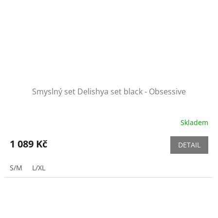
Smyslný set Delishya set black - Obsessive
Skladem
1 089 Kč
DETAIL
S/M
L/XL