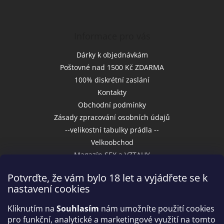
Informace pro vás
Dárky k objednávkám
Poštovné nad 1500 Kč ZDARMA
100% diskrétní zaslání
Kontakty
Obchodní podmínky
Zásady zpracování osobních údajů
--velikostní tabulky prádla --
Velkoobchod
Magazín SEX a VZTAHY
Potvrďte, že vám bylo 18 let a vyjádřete se k
nastavení cookies
Přijímáme online platby
Kliknutím na
Souhlasím
nám umožníte použití cookies
pro funkční, analytické a marketingové využití na tomto