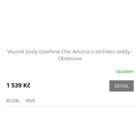
Vkusné body otevřené Chic Amoria crotchless teddy -
Obsessive
Skladem
1 539 Kč
DETAIL
XL/2XL
XS/S