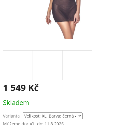
1 549 Kč
Měrná
Skladem
cena:
Varianta
Můžeme doručit do:
11.8.2026