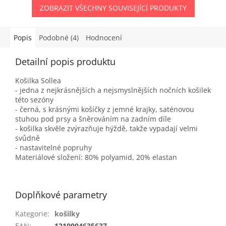
ZOBRAZIT VŠECHNY SOUVISEJÍCÍ PRODUKTY
Popis
Podobné (4)
Hodnocení
Detailní popis produktu
Košilka Sollea
- jedna z nejkrásnějších a nejsmyslnějších nočních košilek
této sezóny
- černá, s krásnými košíčky z jemné krajky, saténovou
stuhou pod prsy a šněrováním na zadním díle
- košilka skvěle zvýrazňuje hýždě, takže vypadají velmi
svůdně
- nastavitelné popruhy
Materiálové složení: 80% polyamid, 20% elastan
Doplňkové parametry
Kategorie
:
košilky
EAN
:
1210004635637