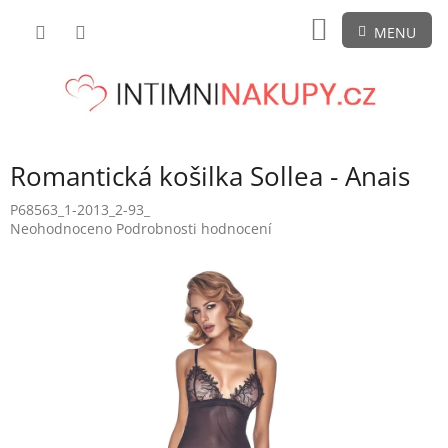
Přejít
NÁKUPNÍ
na
obsah
KOŠÍK
Romantická košilka Sollea - Anais
P68563_1-2013_2-93_
Průměrné
Neohodnoceno
Podrobnosti hodnocení
hodnocení
produktu
je
0,0
z
5
hvězdiček.