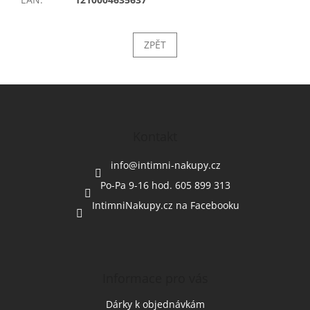
ZPĚT
Z
á
p
a
Kontakt
t
í
info
@
intimni-nakupy.cz
Po-Pa 9-16 hod. 605 899 313
IntimniNakupy.cz na Facebooku
Informace pro vás
Dárky k objednávkám