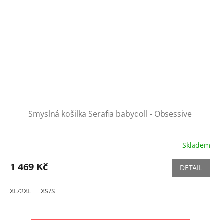
Smyslná košilka Serafia babydoll - Obsessive
Skladem
1 469 Kč
DETAIL
XL/2XL
XS/S