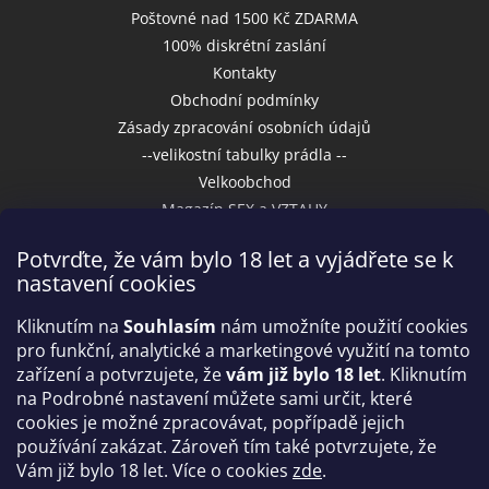
Poštovné nad 1500 Kč ZDARMA
100% diskrétní zaslání
Kontakty
Obchodní podmínky
Zásady zpracování osobních údajů
--velikostní tabulky prádla --
Velkoobchod
Magazín SEX a VZTAHY
Potvrďte, že vám bylo 18 let a vyjádřete se k
nastavení cookies
Přijímáme online platby
Kliknutím na
Souhlasím
nám umožníte použití cookies
pro funkční, analytické a marketingové využití na tomto
zařízení a potvrzujete, že
vám již bylo 18 let
. Kliknutím
na Podrobné nastavení můžete sami určit, které
cookies je možné zpracovávat, popřípadě jejich
používání zakázat. Zároveň tím také potvrzujete, že
Vám již bylo 18 let. Více o cookies
zde
.