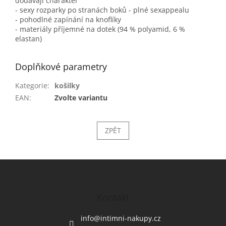
dodávají charakter
- sexy rozparky po stranách boků - plné sexappealu
- pohodlné zapínání na knoflíky
- materiály příjemné na dotek (94 % polyamid, 6 %
elastan)
Doplňkové parametry
Kategorie
:
košilky
EAN
:
Zvolte variantu
ZPĚT
Z
á
p
a
Kontakt
t
í
info
@
intimni-nakupy.cz