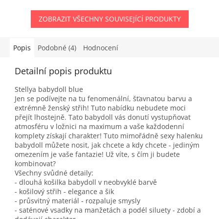
ZOBRAZIT VŠECHNY SOUVISEJÍCÍ PRODUKTY
Popis
Podobné (4)
Hodnocení
Detailní popis produktu
Stellya babydoll blue
Jen se podívejte na tu fenomenální, šťavnatou barvu a
extrémně ženský střih! Tuto nabídku nebudete moci
přejít lhostejně. Tato babydoll vás donutí vystupňovat
atmosféru v ložnici na maximum a vaše každodenní
komplety získají charakter! Tuto mimořádně sexy halenku
babydoll můžete nosit, jak chcete a kdy chcete - jediným
omezením je vaše fantazie! Už víte, s čím ji budete
kombinovat?
Všechny svůdné detaily:
- dlouhá košilka babydoll v neobvyklé barvě
- košilový střih - elegance a šik
- průsvitný materiál - rozpaluje smysly
- saténové vsadky na manžetách a podél siluety - zdobí a