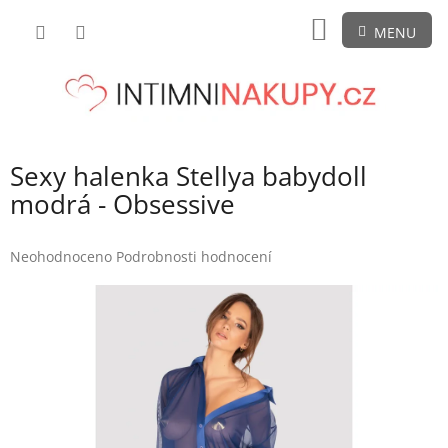
Přejít
NÁKUPNÍ
na
obsah
KOŠÍK
Sexy halenka Stellya babydoll
modrá - Obsessive
Průměrné
Neohodnoceno
Podrobnosti hodnocení
hodnocení
produktu
je
0,0
z
5
hvězdiček.