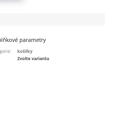
lňkové parametry
gorie
:
košilky
:
Zvolte variantu