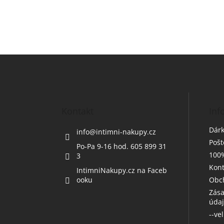
Z
á
p
a
t
Kontakt
Inf
í
Dárk
info
@
intimni-nakupy.cz
Poš
Po-Pa 9-16 hod. 605 899 31
100%
3
Kont
IntimniNakupy.cz na Faceb
ooku
Obc
Zása
úda
--ve