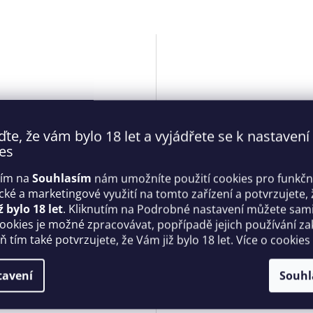
ďte, že vám bylo 18 let a vyjádřete se k nastavení
es
tím na
Souhlasím
nám umožníte použití cookies pro funkčn
ické a marketingové využití na tomto zařízení a potvrzujete, 
ický set Bianelle set -
Dámský korzet V-6807- Axam
ž bylo 18 let
. Kliknutím na Podrobné nastavení můžete sami 
sive
cookies je možné zpracovávat, popřípadě jejich používání za
Skladem
 tím také potvrzujete, že Vám již bylo 18 let. Více o cookies
 Kč
2 240 Kč
DETAIL
D
tavení
Souhl
L/XL
65C