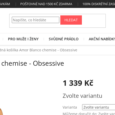
NÁVKÁM
POŠTOVNÉ NAD 1500 KČ ZDARMA
100% DISKRÉTNÍ ZAS
HLEDAT
PRO MUŽE I ŽENY
SVŮDNÉ PRÁDLO
AKČNÍ NABÍDK
dná košilka Amor Blanco chemise - Obsessive
 chemise - Obsessive
1 339 Kč
Měrná
Zvolte variantu
cena:
Varianta
Můžeme doručit do:
Zvolte va