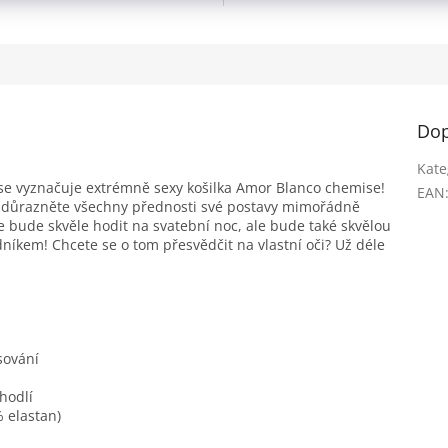
Dop
Kate
m se vyznačuje extrémně sexy košilka Amor Blanco chemise!
EAN
a zdůrazněte všechny přednosti své postavy mimořádně
bude skvěle hodit na svatební noc, ale bude také skvělou
níkem! Chcete se o tom přesvědčit na vlastní oči? Už déle
sování
hodlí
% elastan)