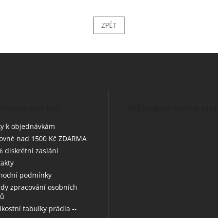
ZPĚT
ormace pro vás
Přijímáme online pla
y k objednávkám
tovné nad 1500 Kč ZDARMA
 diskrétní zaslání
akty
hodní podmínky
dy zpracování osobních
jů
likostní tabulky prádla --