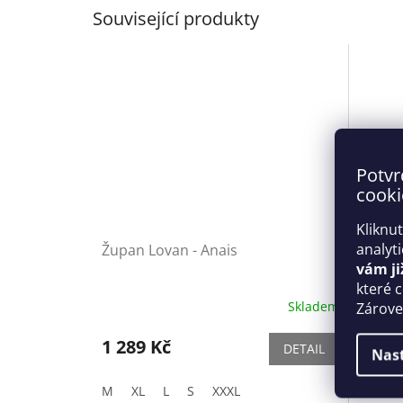
Související produkty
Potvr
cooki
Kliknu
analyt
Župan Lovan - Anais
Romant
vám ji
Obses
které 
Skladem
Zároveň
1 289 Kč
1 379
DETAIL
Nas
M
XL
L
S
XXXL
S/M