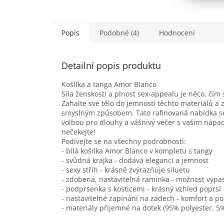
Popis
Podobné (4)
Hodnocení
Detailní popis produktu
Košilka a tanga Amor Blanco
Síla ženskosti a plnost sex-appealu je něco, čí
Zahalte své tělo do jemnosti těchto materiálů 
smyslným způsobem. Tato rafinovaná nabídka se 
volbou pro dlouhý a vášnivý večer s vaším nápad
nečekejte!
Podívejte se na všechny podrobnosti:
- bílá košilka Amor Blanco v kompletu s tangy
- svůdná krajka - dodává eleganci a jemnost
- sexy střih - krásně zvýrazňuje siluetu
- zdobená, nastavitelná ramínka - možnost vypa
- podprsenka s kosticemi - krásný vzhled poprsí
- nastavitelné zapínání na zádech - komfort a po
- materiály příjemné na dotek (95% polyester, 5