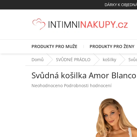
Přejít
DÁRKY K OBJED
na
obsah
PRODUKTY PRO MUŽE
PRODUKTY PRO ŽENY
Domů
SVŮDNÉ PRÁDLO
košilky
Svů
Svůdná košilka Amor Blanco
Průměrné
Neohodnoceno
Podrobnosti hodnocení
hodnocení
produktu
je
0,0
z
5
hvězdiček.