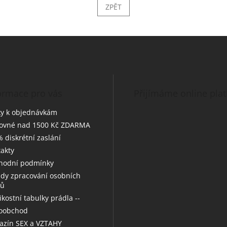
ZPĚT
ormace pro vás
Přijímáme online pla
y k objednávkám
tovné nad 1500 Kč ZDARMA
 diskrétní zaslání
akty
hodní podmínky
dy zpracování osobních
jů
likostní tabulky prádla --
koobchod
zín SEX a VZTAHY