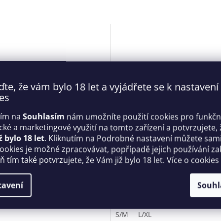
ďte, že vám bylo 18 let a vyjádřete se k nastavení
es
tím na
Souhlasím
nám umožníte použití cookies pro funkčn
ické a marketingové využití na tomto zařízení a potvrzujete, 
tická košilka Heartia
Lákavý set 838 - SEG black -
ž bylo 18 let
. Kliknutím na Podrobné nastavení můžete sami 
ll - Obsessive
Obsessive
cookies je možné zpracovávat, popřípadě jejich používání za
 tím také potvrzujete, že Vám již bylo 18 let. Více o cookies
Skladem
tavení
Souhl
 Kč
999 Kč
DETAIL
D
S/M
L/XL