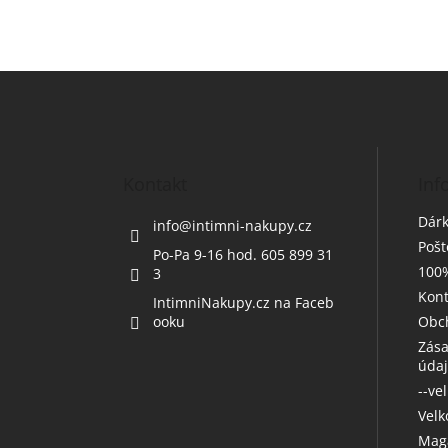
Z
á
p
a
t
Kontakt
Inf
í
Dárk
info
@
intimni-nakupy.cz
Poš
Po-Pa 9-16 hod. 605 899 31
100%
3
Kont
IntimniNakupy.cz na Faceb
ooku
Obc
Zása
úda
--ve
Vel
Maga