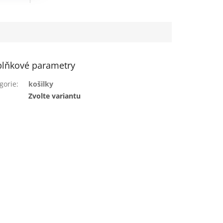
lňkové parametry
gorie
:
košilky
:
Zvolte variantu