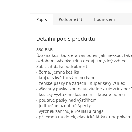
Popis
Podobné (4)
Hodnocení
Detailní popis produktu
860-BAB
Úžasná košilka, která vás potěší jak měkkou, tak
ozdobami vás okouzlí a dodají smyslný vzhled.
Zobrazit další podrobnosti:
- černá, jemná košilka
- krajka s květinovým motivem
- ženské pásky na zádech - super sexy vzhled!
- všechny pásky jsou nastavitelné - Did2Fit - per
- košíčky vyztužené kosticemi – krásné poprsí
- poutavé pásky nad výstřihem
- jedinečné ozdobné šperky
- výrobek zahrnuje košilku a tanga
- příjemná na dotek, elastická látka (90% polyam