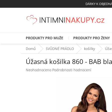
Přejít
DÁRKY K OBJED
na
obsah
PRODUKTY PRO MUŽE
PRODUKTY PRO ŽENY
Domů
SVŮDNÉ PRÁDLO
košilky
Úžas
Úžasná košilka 860 - BAB bla
Průměrné
Neohodnoceno
Podrobnosti hodnocení
hodnocení
produktu
je
0,0
z
5
hvězdiček.