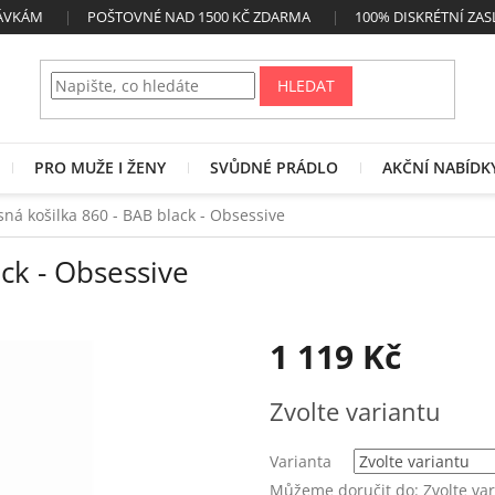
NÁVKÁM
POŠTOVNÉ NAD 1500 KČ ZDARMA
100% DISKRÉTNÍ ZAS
HLEDAT
PRO MUŽE I ŽENY
SVŮDNÉ PRÁDLO
AKČNÍ NABÍDK
ná košilka 860 - BAB black - Obsessive
ck - Obsessive
1 119 Kč
Měrná
Zvolte variantu
cena:
Varianta
Můžeme doručit do:
Zvolte va