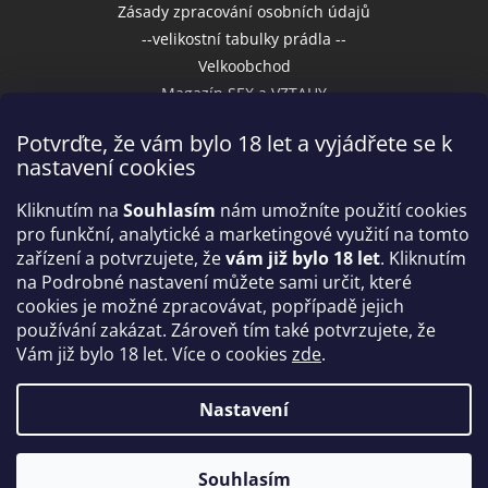
Zásady zpracování osobních údajů
--velikostní tabulky prádla --
Velkoobchod
Magazín SEX a VZTAHY
Potvrďte, že vám bylo 18 let a vyjádřete se k
nastavení cookies
Přijímáme online platby
Kliknutím na
Souhlasím
nám umožníte použití cookies
pro funkční, analytické a marketingové využití na tomto
zařízení a potvrzujete, že
vám již bylo 18 let
. Kliknutím
na Podrobné nastavení můžete sami určit, které
cookies je možné zpracovávat, popřípadě jejich
používání zakázat. Zároveň tím také potvrzujete, že
Vám již bylo 18 let. Více o cookies
zde
.
Vytvořil Shoptet
Nastavení
Copyright 2026
IntimniNakupy.cz
. Všechna práva
Souhlasím
vyhrazena.