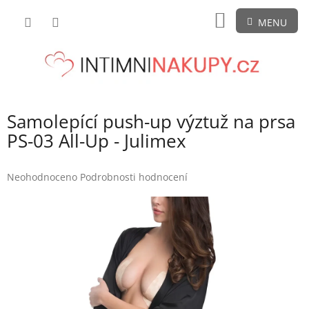
Přejít
NÁKUPNÍ
na
obsah
KOŠÍK
Samolepící push-up výztuž na prsa
PS-03 All-Up - Julimex
Průměrné
Neohodnoceno
Podrobnosti hodnocení
hodnocení
produktu
je
0,0
z
5
hvězdiček.