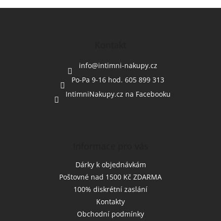
Z
á
p
a
Kontakt
t
í
info
@
intimni-nakupy.cz
Po-Pa 9-16 hod. 605 899 313
IntimniNakupy.cz na Facebooku
Informace pro vás
Dárky k objednávkám
Poštovné nad 1500 Kč ZDARMA
100% diskrétní zaslání
Kontakty
Obchodní podmínky