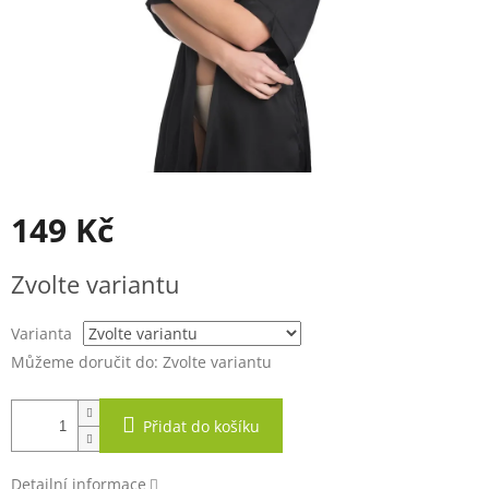
149 Kč
Měrná
Zvolte variantu
cena:
Varianta
Můžeme doručit do:
Zvolte variantu
Přidat do košíku
Detailní informace