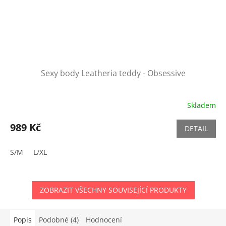
Sexy body Leatheria teddy - Obsessive
Skladem
989 Kč
DETAIL
S/M
L/XL
ZOBRAZIT VŠECHNY SOUVISEJÍCÍ PRODUKTY
Popis
Podobné (4)
Hodnocení