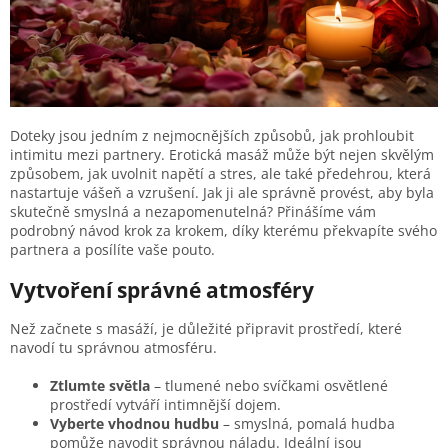
Doteky jsou jedním z nejmocnějších způsobů, jak prohloubit
intimitu mezi partnery. Erotická masáž může být nejen skvělým
způsobem, jak uvolnit napětí a stres, ale také předehrou, která
nastartuje vášeň a vzrušení. Jak ji ale správně provést, aby byla
skutečně smyslná a nezapomenutelná? Přinášíme vám
podrobný návod krok za krokem, díky kterému překvapíte svého
partnera a posílíte vaše pouto.
Vytvoření správné atmosféry
Než začnete s masáží, je důležité připravit prostředí, které
navodí tu správnou atmosféru.
Ztlumte světla
– tlumené nebo svíčkami osvětlené
prostředí vytváří intimnější dojem.
Vyberte vhodnou hudbu
– smyslná, pomalá hudba
pomůže navodit správnou náladu. Ideální jsou