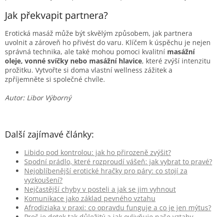
Jak překvapit partnera?
Erotická masáž může být skvělým způsobem, jak partnera
uvolnit a zároveň ho přivést do varu. Klíčem k úspěchu je nejen
správná technika, ale také mohou pomoci kvalitní
masážní
oleje, vonné svíčky nebo masážní hlavice
, které zvýší intenzitu
prožitku. Vytvořte si doma vlastní wellness zážitek a
zpříjemněte si společné chvíle.
Autor: Libor Výborný
Další zajímavé články:
Libido pod kontrolou: jak ho přirozeně zvýšit?
Spodní prádlo, které rozproudí vášeň: jak vybrat to pravé?
Nejoblíbenější erotické hračky pro páry: co stojí za
vyzkoušení?
Nejčastější chyby v posteli a jak se jim vyhnout
Komunikace jako základ pevného vztahu
Afrodiziaka v praxi: co opravdu funguje a co je jen mýtus?
Proč je dotek tak důležitý a jak ovlivňuje naše vztahy