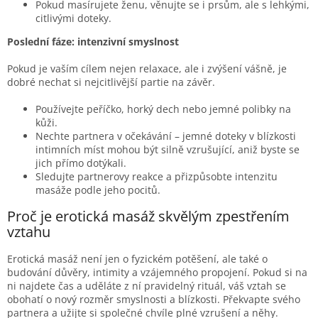
Pokud masírujete ženu, věnujte se i prsům, ale s lehkými,
citlivými doteky.
Poslední fáze: intenzivní smyslnost
Pokud je vaším cílem nejen relaxace, ale i zvýšení vášně, je
dobré nechat si nejcitlivější partie na závěr.
Používejte peříčko, horký dech nebo jemné polibky na
kůži.
Nechte partnera v očekávání – jemné doteky v blízkosti
intimních míst mohou být silně vzrušující, aniž byste se
jich přímo dotýkali.
Sledujte partnerovy reakce a přizpůsobte intenzitu
masáže podle jeho pocitů.
Proč je erotická masáž skvělým zpestřením
vztahu
Erotická masáž není jen o fyzickém potěšení, ale také o
budování důvěry, intimity a vzájemného propojení. Pokud si na
ni najdete čas a uděláte z ní pravidelný rituál, váš vztah se
obohatí o nový rozměr smyslnosti a blízkosti. Překvapte svého
partnera a užijte si společné chvíle plné vzrušení a něhy.