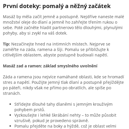
První doteky: pomalý a něžný začátek
Masáž by měla začít jemně a postupně. Nejdříve naneste malé
množství oleje do dlaní a jemně ho zahřejte třením rukou o
sebe. Poté začněte hladit partnerovo tělo dlouhými, plynulými
pohyby, aby si zvykl na váš dotek.
Tip:
Nezačínejte hned na intimních místech. Nejprve se
zaměřte na záda, ramena a šíji. Pomalu se přibližujte k
citlivějším oblastem, abyste postupně budovali napětí.
Masáž zad a ramen: základ smyslného uvolnění
Záda a ramena jsou nejvíce namáhané oblasti, kde se hromadí
stres a napětí. Použijte jemný tlak dlaní a postupně přejíždějte
po páteři, nikdy však ne přímo po obratlích, ale spíše po
stranách.
Střídejte dlouhé tahy dlaněmi s jemným krouživým
pohybem prstů.
Vyzkoušejte i lehké škrábání nehty – to může působit
vzrušivě, pokud je provedeno správně.
Pomalu přejděte na boky a hýždě, což je oblast velmi