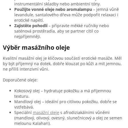
instrumentální skladby nebo ambientní tóny.
Použijte vonné oleje nebo aromalampu
– jemná vůně
levandule, santalového dřeva může podpořit relaxaci i
erotické napětí.
Zajistěte pohodlí
– připravte měkké ručníky nebo
saténová prostěradla, aby se partner cítil co
nejpříjemněji.
Výběr masážního oleje
Kvalitní masážní olej je klíčovou součástí erotické masáže. Měl
by být příjemný na dotek, dobře klouzat po kůži a mít jemnou,
ne příliš intenzivní vůni.
Doporučené oleje:
Kokosový olej – hydratuje pokožku a má příjemnou
texturu.
Mandlový olej – ideální pro citlivou pokožku, dobře se
vstřebává.
Speciální
masážní oleje
s afrodiziakálními vůněmi
(mandlový, olivový, ovesný, slunečnicový a olej ze semen
melounu Kalahari).