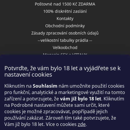
Poštovné nad 1500 Kč ZDARMA
100% diskrétní zaslání
Kontakty
Obchodní podmínky
Zásady zpracování osobních údajů
--velikostní tabulky prádla --
Velkoobchod
Magazín SEX a VZTAHY
Potvrďte, že vám bylo 18 let a vyjádřete se k
nastavení cookies
Přijímáme online platby
Kliknutím na
Souhlasím
nám umožníte použití cookies
pro funkční, analytické a marketingové využití na tomto
zařízení a potvrzujete, že
vám již bylo 18 let
. Kliknutím
na Podrobné nastavení můžete sami určit, které
cookies je možné zpracovávat, popřípadě jejich
používání zakázat. Zároveň tím také potvrzujete, že
Vám již bylo 18 let. Více o cookies
zde
.