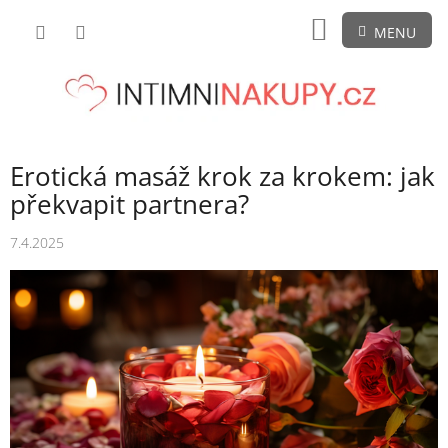
Přejít
NÁKUPNÍ
na
obsah
KOŠÍK
Erotická masáž krok za krokem: jak
překvapit partnera?
7.4.2025