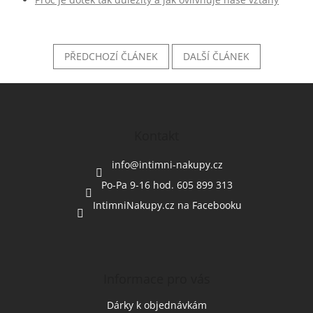
PŘEDCHOZÍ ČLÁNEK
DALŠÍ ČLÁNEK
Z
á
p
a
Kontakt
t
í
info
@
intimni-nakupy.cz
Po-Pa 9-16 hod. 605 899 313
IntimniNakupy.cz na Facebooku
Informace pro vás
Dárky k objednávkám