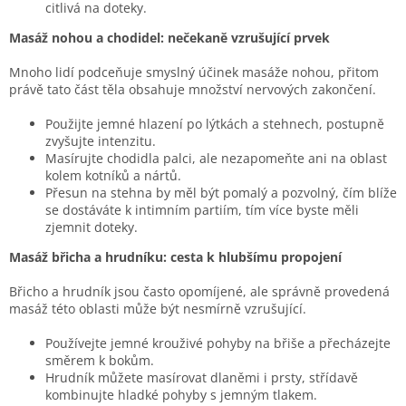
citlivá na doteky.
Masáž nohou a chodidel: nečekaně vzrušující prvek
Mnoho lidí podceňuje smyslný účinek masáže nohou, přitom
právě tato část těla obsahuje množství nervových zakončení.
Použijte jemné hlazení po lýtkách a stehnech, postupně
zvyšujte intenzitu.
Masírujte chodidla palci, ale nezapomeňte ani na oblast
kolem kotníků a nártů.
Přesun na stehna by měl být pomalý a pozvolný, čím blíže
se dostáváte k intimním partiím, tím více byste měli
zjemnit doteky.
Masáž břicha a hrudníku: cesta k hlubšímu propojení
Břicho a hrudník jsou často opomíjené, ale správně provedená
masáž této oblasti může být nesmírně vzrušující.
Používejte jemné krouživé pohyby na břiše a přecházejte
směrem k bokům.
Hrudník můžete masírovat dlaněmi i prsty, střídavě
kombinujte hladké pohyby s jemným tlakem.