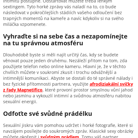
intimitu postupně. Odstartovat můžete třeba lehkým
sextingem. Tyto horké zprávy vás naladí na to, co bude
následovat v pokročilejších stádiích vašeho odloučení bez
trapných momentů na kameře a navíc kdykoliv si na svého
miláčka vzpomenete.
Vyhraďte si na sebe čas a nezapomínejte
na tu správnou atmosféru
Dlouhodobě byste si měli najít určitý čas, kdy se budete
věnovat pouze jeden druhému. Nezáleží přitom na tom, zda
použijete telefon nebo online kameru. Hlavní je, že v těchto
chvílích můžete v soukromí zkusit i trochu odvážnější a
intimnější komunikaci. Abyste se dostali do té správné nálady i
bez fyzické přítomnosti partnera, využijte
afrodiziakální svíčky
z řady Magnetifico
, které provoní prostor smyslnou vůní jahod
nebo jasmínu a vykouzlí intimní a svůdnou atmosféru nabitou
sexuální energii.
Odfoťte své svůdné prádélku
Sexuální jiskru vám pomohou udržet i horké fotografie, které si
navzájem posílejte do soukromých zpráv. Klasické sexy obrázky
můžete okořenit i
svůdným prádlem
. Tomu váš partner