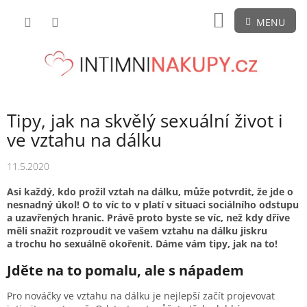
Přejít
NÁKUPNÍ
na
obsah
KOŠÍK
Tipy, jak na skvělý sexuální život i
ve vztahu na dálku
11.5.2020
Asi každý, kdo prožil vztah na dálku, může potvrdit, že jde o
nesnadný úkol! O to víc to v platí v situaci sociálního odstupu
a uzavřených hranic. Právě proto byste se víc, než kdy dříve
měli snažit rozproudit ve vašem vztahu na dálku jiskru
a trochu ho sexuálně okořenit. Dáme vám tipy, jak na to!
Jděte na to pomalu, ale s nápadem
Pro nováčky ve vztahu na dálku je nejlepší začít projevovat