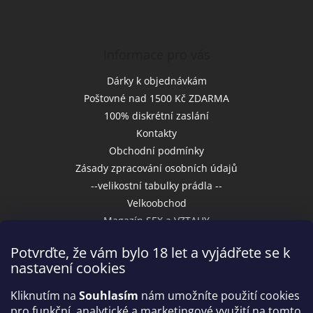
Informace pro vás
Dárky k objednávkám
Poštovné nad 1500 Kč ZDARMA
100% diskrétní zaslání
Kontakty
Obchodní podmínky
Zásady zpracování osobních údajů
--velikostní tabulky prádla --
Velkoobchod
Magazín SEX a VZTAHY
Potvrďte, že vám bylo 18 let a vyjádřete se k
nastavení cookies
Přijímáme online platby
Kliknutím na
Souhlasím
nám umožníte použití cookies
pro funkční, analytické a marketingové využití na tomto