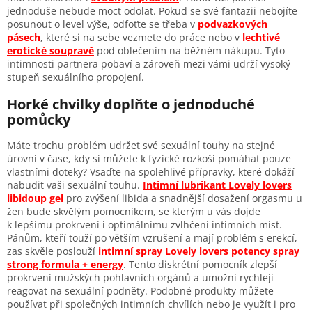
jednoduše nebude moct odolat. Pokud se své fantazii nebojíte
posunout o level výše, odfoťte se třeba v
podvazkových
pásech
, které si na sebe vezmete do práce nebo v
lechtivé
erotické soupravě
pod oblečením na běžném nákupu. Tyto
intimnosti partnera pobaví a zároveň mezi vámi udrží vysoký
stupeň sexuálního propojení.
Horké chvilky doplňte o jednoduché
pomůcky
Máte trochu problém udržet své sexuální touhy na stejné
úrovni v čase, kdy si můžete k fyzické rozkoši pomáhat pouze
vlastními doteky? Vsaďte na spolehlivé přípravky, které dokáží
nabudit vaši sexuální touhu.
Intimní lubrikant Lovely lovers
libidoup gel
pro zvýšení libida a snadnější dosažení orgasmu u
žen bude skvělým pomocníkem, se kterým u vás dojde
k lepšímu prokrvení i optimálnímu zvlhčení intimních míst.
Pánům, kteří touží po větším vzrušení a mají problém s erekcí,
zas skvěle poslouží
intimní spray Lovely lovers potency spray
strong formula + energy
. Tento diskrétní pomocník zlepší
prokrvení mužských pohlavních orgánů a umožní rychleji
reagovat na sexuální podněty. Podobné produkty můžete
používat při společných intimních chvílích nebo je využít i pro