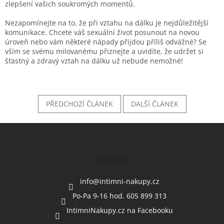
zlepšení vašich soukromých momentů.
Nezapomínejte na to, že při vztahu na dálku je nejdůležitější
komunikace. Chcete váš sexuální život posunout na novou
úroveň nebo vám některé nápady přijdou příliš odvážné? Se
vším se svému milovanému přiznejte a uvidíte, že udržet si
šťastný a zdravý vztah na dálku už nebude nemožné!
PŘEDCHOZÍ ČLÁNEK
DALŠÍ ČLÁNEK
Z
á
p
a
Kontakt
t
í
info
@
intimni-nakupy.cz
Po-Pa 9-16 hod. 605 899 313
IntimniNakupy.cz na Facebooku