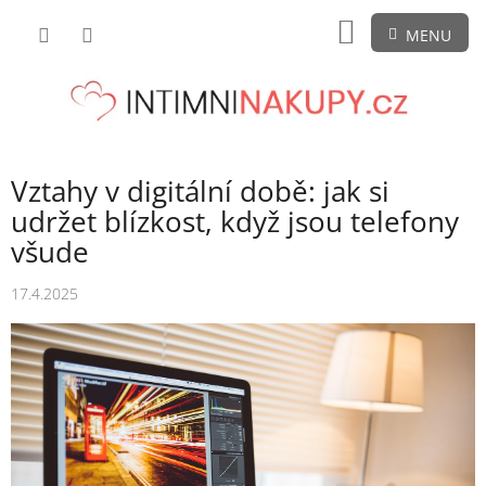
Přejít
NÁKUPNÍ
na
obsah
KOŠÍK
Vztahy v digitální době: jak si
udržet blízkost, když jsou telefony
všude
17.4.2025