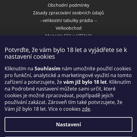
Obchodní podmínky
Zásady zpracování osobních údajů
--velikostní tabulky prádla --
Velkoobchod
Magazín SEX a VZTAHY
Potvrďte, že vám bylo 18 let a vyjádřete se k
nastavení cookies
Přijímáme online platby
Kliknutím na
Souhlasím
nám umožníte použití cookies
pro funkční, analytické a marketingové využití na tomto
zařízení a potvrzujete, že
vám již bylo 18 let
. Kliknutím
na Podrobné nastavení můžete sami určit, které
cookies je možné zpracovávat, popřípadě jejich
používání zakázat. Zároveň tím také potvrzujete, že
Vám již bylo 18 let. Více o cookies
zde
.
Vytvořil Shoptet
Nastavení