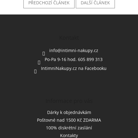
PŘEDCHOZÍ ČLÁNEK
DALŠÍ ČLÁNEK
Z
á
p
a
Kontakt
t
í
info
@
intimni-nakupy.cz
Po-Pa 9-16 hod. 605 899 313
IntimniNakupy.cz na Facebooku
Informace pro vás
Dárky k objednávkám
Poštovné nad 1500 Kč ZDARMA
100% diskrétní zaslání
Kontakty