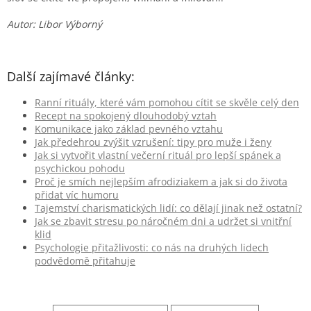
Autor: Libor Výborný
Další zajímavé články:
Ranní rituály, které vám pomohou cítit se skvěle celý den
Recept na spokojený dlouhodobý vztah
Komunikace jako základ pevného vztahu
Jak předehrou zvýšit vzrušení: tipy pro muže i ženy
Jak si vytvořit vlastní večerní rituál pro lepší spánek a
psychickou pohodu
Proč je smích nejlepším afrodiziakem a jak si do života
přidat víc humoru
Tajemství charismatických lidí: co dělají jinak než ostatní?
Jak se zbavit stresu po náročném dni a udržet si vnitřní
klid
Psychologie přitažlivosti: co nás na druhých lidech
podvědomě přitahuje