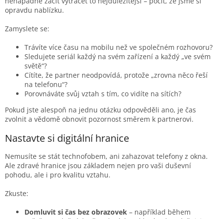
nenápadně začít vytrácet to nejdůležitější – pocit, že jsme si
opravdu nablízku.
Zamyslete se:
Trávíte více času na mobilu než ve společném rozhovoru?
Sledujete seriál každý na svém zařízení a každý „ve svém
světě“?
Cítíte, že partner neodpovídá, protože „zrovna něco řeší
na telefonu“?
Porovnáváte svůj vztah s tím, co vidíte na sítích?
Pokud jste alespoň na jednu otázku odpověděli ano, je čas
zvolnit a vědomě obnovit pozornost směrem k partnerovi.
Nastavte si digitální hranice
Nemusíte se stát technofobem, ani zahazovat telefony z okna.
Ale zdravé hranice jsou základem nejen pro vaši duševní
pohodu, ale i pro kvalitu vztahu.
Zkuste:
Domluvit si čas bez obrazovek
– například během