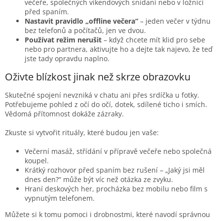
večeře, společných víkendových snídaní nebo v ložnici
před spaním.
Nastavit pravidlo „offline večera“
– jeden večer v týdnu
bez telefonů a počítačů, jen ve dvou.
Používat režim nerušit
– když chcete mít klid pro sebe
nebo pro partnera, aktivujte ho a dejte tak najevo, že teď
jste tady opravdu naplno.
Oživte blízkost jinak než skrze obrazovku
Skutečné spojení nevzniká v chatu ani přes srdíčka u fotky.
Potřebujeme pohled z očí do očí, dotek, sdílené ticho i smích.
Vědomá přítomnost dokáže zázraky.
Zkuste si vytvořit rituály, které budou jen vaše:
Večerní masáž, střídání v přípravě večeře nebo společná
koupel.
Krátký rozhovor před spaním bez rušení – „Jaký jsi měl
dnes den?“ může být víc než otázka ze zvyku.
Hraní deskových her, procházka bez mobilu nebo film s
vypnutým telefonem.
Můžete si k tomu pomoci i drobnostmi, které navodí správnou