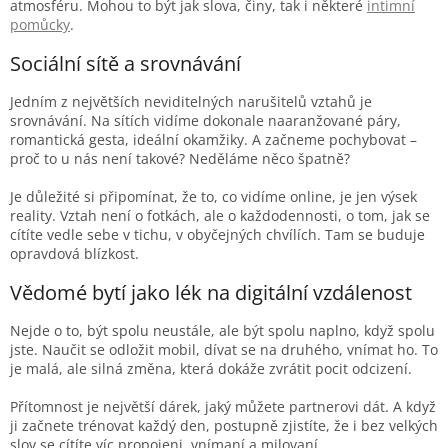
atmosféru. Mohou to být jak slova, činy, tak i některé
intimní
pomůcky
.
Sociální sítě a srovnávání
Jedním z největších neviditelných narušitelů vztahů je
srovnávání. Na sítích vidíme dokonale naaranžované páry,
romantická gesta, ideální okamžiky. A začneme pochybovat –
proč to u nás není takové? Neděláme něco špatně?
Je důležité si připomínat, že to, co vidíme online, je jen výsek
reality. Vztah není o fotkách, ale o každodennosti, o tom, jak se
cítíte vedle sebe v tichu, v obyčejných chvílích. Tam se buduje
opravdová blízkost.
Vědomé bytí jako lék na digitální vzdálenost
Nejde o to, být spolu neustále, ale být spolu naplno, když spolu
jste. Naučit se odložit mobil, dívat se na druhého, vnímat ho. To
je malá, ale silná změna, která dokáže zvrátit pocit odcizení.
Přítomnost je největší dárek, jaký můžete partnerovi dát. A když
ji začnete trénovat každý den, postupně zjistíte, že i bez velkých
slov se cítíte víc propojeni, vnímaní a milovaní.