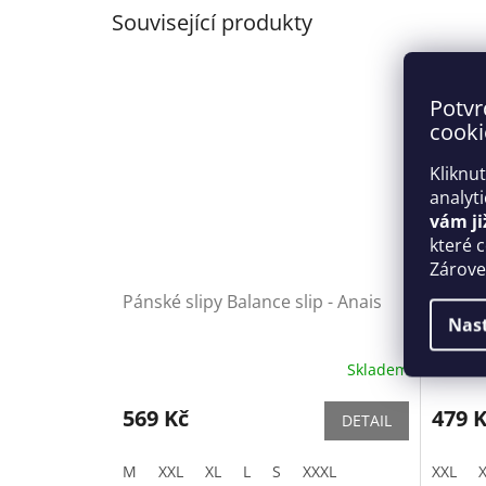
Související produkty
Potvr
cooki
Kliknu
analyt
vám ji
které 
Zároveň
Pánské slipy Balance slip - Anais
Pánské
Nas
Romanc
Skladem
569 Kč
479 
DETAIL
M
XXL
XL
L
S
XXXL
XXL