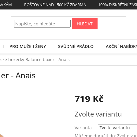
NÁVKÁM
POŠTOVNÉ NAD 1500 KČ ZDARMA
100% DISKRÉTNÍ ZAS
HLEDAT
PRO MUŽE I ŽENY
SVŮDNÉ PRÁDLO
AKČNÍ NABÍDK
ské boxerky Balance boxer - Anais
er - Anais
719 Kč
Měrná
Zvolte variantu
cena:
Varianta
Můžeme doručit do:
Zvolte va