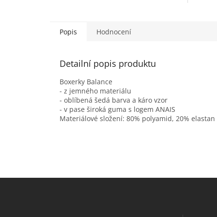
Popis
Hodnocení
Detailní popis produktu
Boxerky Balance
- z jemného materiálu
- oblíbená šedá barva a káro vzor
- v pase široká guma s logem ANAIS
Materiálové složení: 80% polyamid, 20% elastan
Z
á
p
a