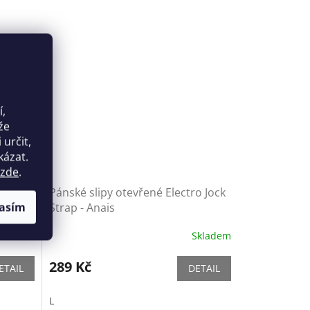
í,
že
určit,
kázat.
zde
.
er -
Pánské slipy otevřené Electro Jock
asím
Strap - Anais
Skladem
Skladem
289 Kč
ETAIL
DETAIL
L