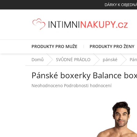
Přejít
DÁRKY K OBJED
na
obsah
PRODUKTY PRO MUŽE
PRODUKTY PRO ŽENY
Domů
SVŮDNÉ PRÁDLO
pánské
Pán
Pánské boxerky Balance box
Průměrné
Neohodnoceno
Podrobnosti hodnocení
hodnocení
produktu
je
0,0
z
5
hvězdiček.