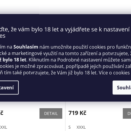
ďte, že vám bylo 18 let a vyjádřete se k nastavení
es
tím na
Souhlasím
nám umožníte použití cookies pro funkčn
ické a marketingové využití na tomto zařízení a potvrzujete, 
ž bylo 18 let
. Kliknutím na Podrobné nastavení můžete sami 
cookies je možné zpracovávat, popřípadě jejich používání za
 tím také potvrzujete, že Vám již bylo 18 let. Více o cookies
 boxerky otevřené
Pánské boxerky Mercury box
tavení
Souhl
e jock bikiny - Anais
Anais
Skladem
Kč
719 Kč
DETAIL
D
XXXL
S
XXXL