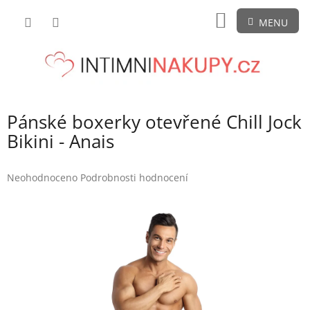
Přejít
NÁKUPNÍ
na
obsah
KOŠÍK
Pánské boxerky otevřené Chill Jock
Bikini - Anais
Průměrné
Neohodnoceno
Podrobnosti hodnocení
hodnocení
produktu
je
0,0
z
5
hvězdiček.