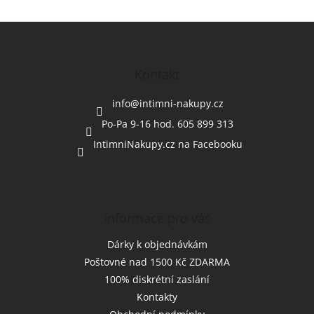
Z
á
p
a
Kontakt
t
í
info
@
intimni-nakupy.cz
Po-Pa 9-16 hod. 605 899 313
IntimniNakupy.cz na Facebooku
Informace pro vás
Dárky k objednávkám
Poštovné nad 1500 Kč ZDARMA
100% diskrétní zaslání
Kontakty