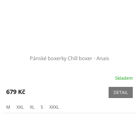
Pánské boxerky Chill boxer - Anais
Skladem
679 Kč
DETAIL
M
XXL
XL
S
XXXL