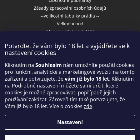
Obchodní podmínky
Zásady zpracování osobních údajů
--velikostní tabulky prádla --
Velkoobchod
Magazín SEX a VZTAHY
Potvrďte, že vám bylo 18 let a vyjádřete se k
nastavení cookies
Přijímáme online platby
Kliknutím na
Souhlasím
nám umožníte použití cookies
pro funkční, analytické a marketingové využití na tomto
zařízení a potvrzujete, že
vám již bylo 18 let
. Kliknutím
na Podrobné nastavení můžete sami určit, které
cookies je možné zpracovávat, popřípadě jejich
používání zakázat. Zároveň tím také potvrzujete, že
Vám již bylo 18 let. Více o cookies
zde
.
Vytvořil Shoptet
Nastavení
Copyright 2026
IntimniNakupy.cz
. Všechna práva