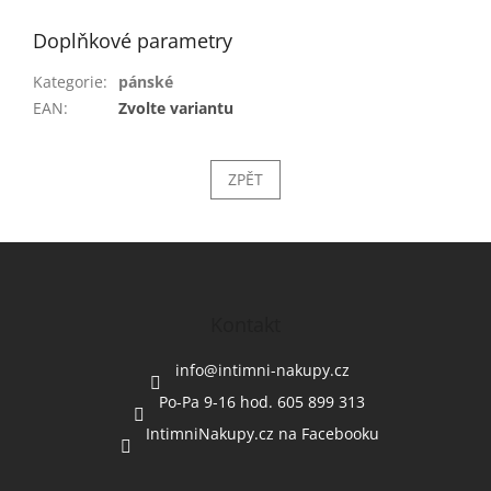
Doplňkové parametry
Kategorie
:
pánské
EAN
:
Zvolte variantu
ZPĚT
Z
á
p
a
Kontakt
t
í
info
@
intimni-nakupy.cz
Po-Pa 9-16 hod. 605 899 313
IntimniNakupy.cz na Facebooku