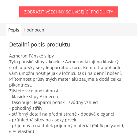
ZOBRAZIT VŠECHNY SOUVISEJÍCÍ PRODUKTY
Popis
Hodnocení
Detailní popis produktu
Azmeron Pánské slipy
Tyto pánské slipy z kolekce Azmeron lákají na klasický
střih a prvky sexy leopardího vzoru. Komfort a pohodlí
vám umožní nosit je jak v ložnici, tak i na denní nošení.
Přítomnost průsvitných materiálů zaujme a dodá celku
pikantnost.
Zjistěte více podrobností:
- klasické slipy Azmeron
- fascinující leopardí potisk - svůdný vzhled
- pohodlný střih
- stříbrný detail na přední straně - dodává eleganci
- průhledná síťovina - sexy prvek
- příjemný a na dotek příjemný materiál (94 % polyamid,
6 % elastan)