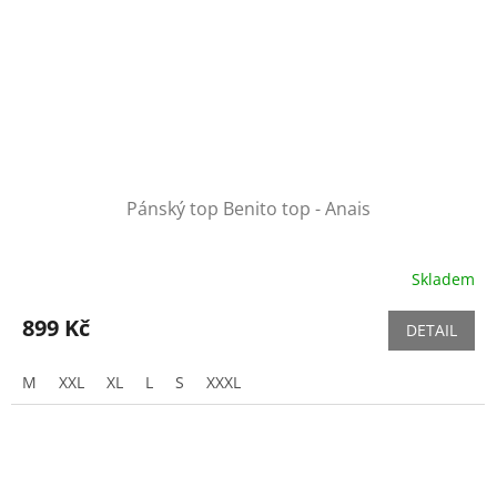
Pánský top Benito top - Anais
Skladem
899 Kč
DETAIL
M
XXL
XL
L
S
XXXL