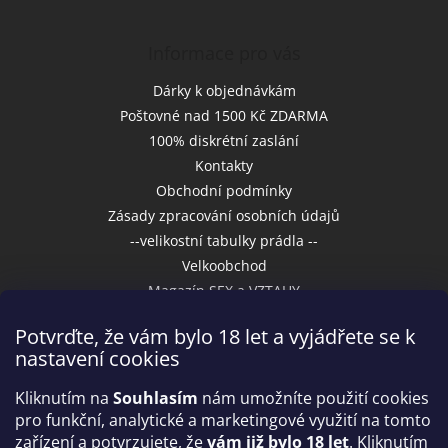
Informace pro vás
Dárky k objednávkám
Poštovné nad 1500 Kč ZDARMA
100% diskrétní zaslání
Kontakty
Obchodní podmínky
Zásady zpracování osobních údajů
--velikostní tabulky prádla --
Velkoobchod
Magazín SEX a VZTAHY
Potvrďte, že vám bylo 18 let a vyjádřete se k
nastavení cookies
Přijímáme online platby
Kliknutím na
Souhlasím
nám umožníte použití cookies
pro funkční, analytické a marketingové využití na tomto
zařízení a potvrzujete, že
vám již bylo 18 let
. Kliknutím