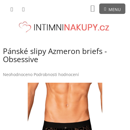
Přejít
NÁKUPNÍ
na
obsah
KOŠÍK
Pánské slipy Azmeron briefs -
Obsessive
Průměrné
Neohodnoceno
Podrobnosti hodnocení
hodnocení
produktu
je
0,0
z
5
hvězdiček.