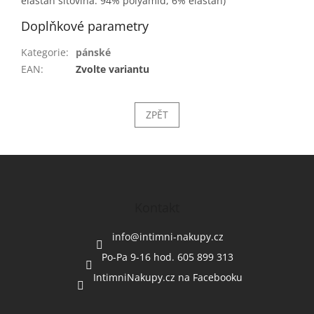
elastan síťovina: 94% polyamid, 6% elastan)
Doplňkové parametry
Kategorie
:
pánské
EAN
:
Zvolte variantu
ZPĚT
Z
á
p
a
Kontakt
t
í
info
@
intimni-nakupy.cz
Po-Pa 9-16 hod. 605 899 313
IntimniNakupy.cz na Facebooku