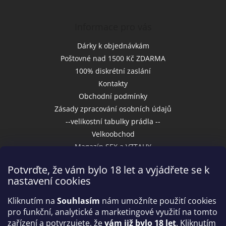
Informace pro vás
Dárky k objednávkám
Poštovné nad 1500 Kč ZDARMA
100% diskrétní zaslání
Kontakty
Obchodní podmínky
Zásady zpracování osobních údajů
--velikostní tabulky prádla --
Velkoobchod
Magazín SEX a VZTAHY
Potvrďte, že vám bylo 18 let a vyjádřete se k
nastavení cookies
Přijímáme online platby
Kliknutím na
Souhlasím
nám umožníte použití cookies
pro funkční, analytické a marketingové využití na tomto
zařízení a potvrzujete, že
vám již bylo 18 let
. Kliknutím