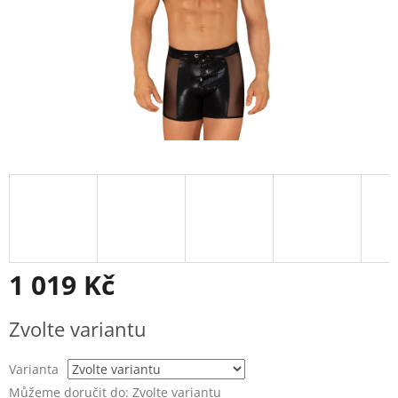
1 019 Kč
Měrná
Zvolte variantu
cena:
Varianta
Můžeme doručit do:
Zvolte variantu