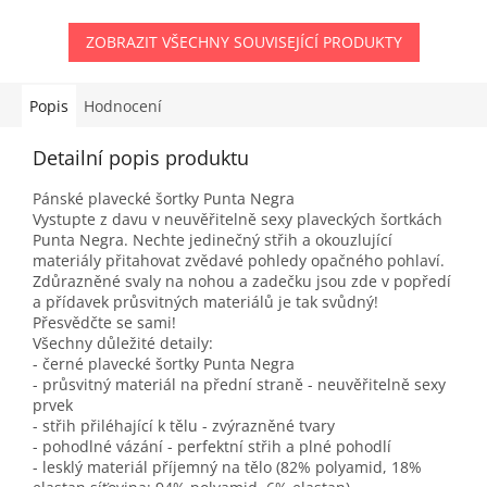
ZOBRAZIT VŠECHNY SOUVISEJÍCÍ PRODUKTY
Popis
Hodnocení
Detailní popis produktu
Pánské plavecké šortky Punta Negra
Vystupte z davu v neuvěřitelně sexy plaveckých šortkách
Punta Negra. Nechte jedinečný střih a okouzlující
materiály přitahovat zvědavé pohledy opačného pohlaví.
Zdůrazněné svaly na nohou a zadečku jsou zde v popředí
a přídavek průsvitných materiálů je tak svůdný!
Přesvědčte se sami!
Všechny důležité detaily:
- černé plavecké šortky Punta Negra
- průsvitný materiál na přední straně - neuvěřitelně sexy
prvek
- střih přiléhající k tělu - zvýrazněné tvary
- pohodlné vázání - perfektní střih a plné pohodlí
- lesklý materiál příjemný na tělo (82% polyamid, 18%