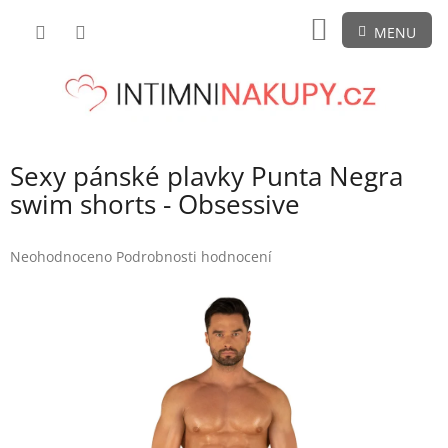
Přejít
NÁKUPNÍ
na
obsah
KOŠÍK
Sexy pánské plavky Punta Negra
swim shorts - Obsessive
Průměrné
Neohodnoceno
Podrobnosti hodnocení
hodnocení
produktu
je
0,0
z
5
hvězdiček.