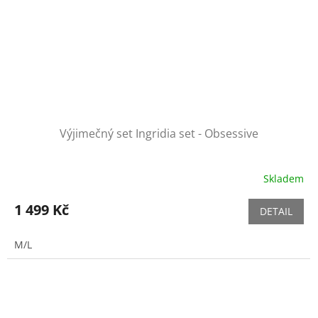
Výjimečný set Ingridia set - Obsessive
Skladem
1 499 Kč
DETAIL
M/L