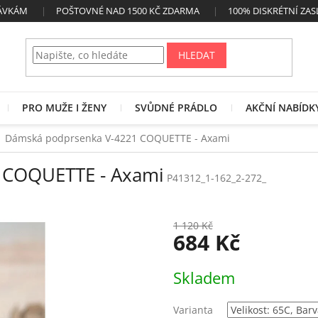
NÁVKÁM
POŠTOVNÉ NAD 1500 KČ ZDARMA
100% DISKRÉTNÍ ZAS
HLEDAT
PRO MUŽE I ŽENY
SVŮDNÉ PRÁDLO
AKČNÍ NABÍDK
Dámská podprsenka V-4221 COQUETTE - Axami
 COQUETTE - Axami
P41312_1-162_2-272_
1 120 Kč
684 Kč
Měrná
Skladem
cena:
Varianta