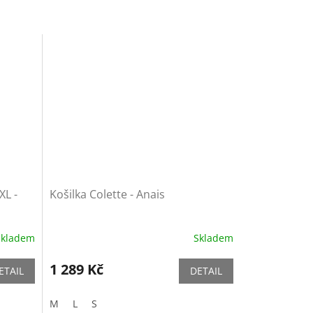
XL -
Košilka Colette - Anais
Skladem
Skladem
1 289 Kč
ETAIL
DETAIL
M
L
S