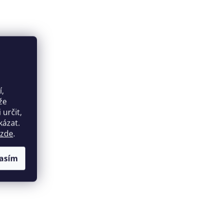
í,
že
určit,
kázat.
zde
.
asím