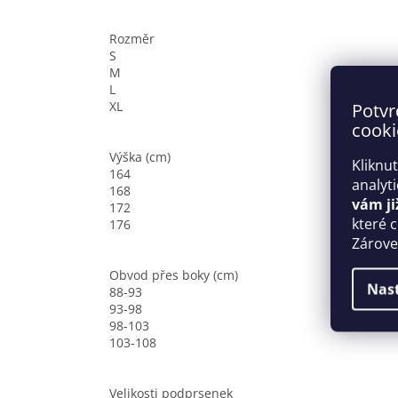
Rozměr
S
M
L
XL
Potvr
cooki
Výška (cm)
Kliknu
164
analyt
168
vám ji
172
které 
176
Zároveň
Obvod přes boky (cm)
Nas
88-93
93-98
98-103
103-108
Velikosti podprsenek