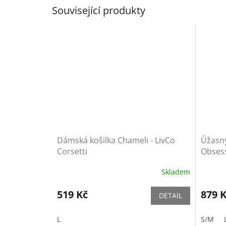
Související produkty
Dámská košilka Chameli - LivCo
Úžasný
Corsetti
Obses
Skladem
519 Kč
879 
DETAIL
L
S/M