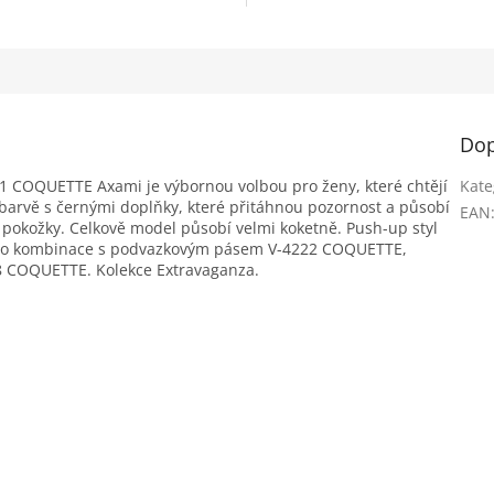
Dop
COQUETTE Axami je výbornou volbou pro ženy, které chtějí
Kate
 barvě s černými doplňky, které přitáhnou pozornost a působí
EAN
 pokožky. Celkově model působí velmi koketně. Push-up styl
ní do kombinace s podvazkovým pásem V-4222 COQUETTE,
 COQUETTE. Kolekce Extravaganza.