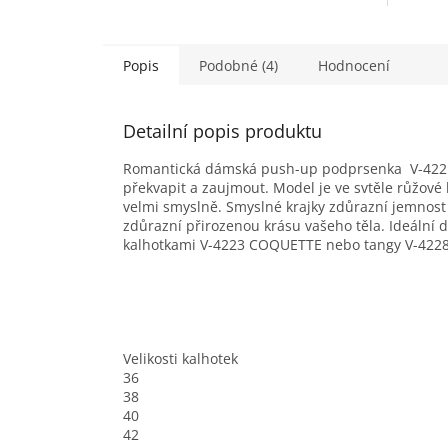
Popis
Podobné (4)
Hodnocení
Detailní popis produktu
Romantická dámská push-up podprsenka V-4221 
překvapit a zaujmout. Model je ve svtěle růžové
velmi smyslně. Smyslné krajky zdůrazní jemnost
zdůrazní přirozenou krásu vašeho těla. Ideál
kalhotkami V-4223 COQUETTE nebo tangy V-4228
Velikosti kalhotek
36
38
40
42