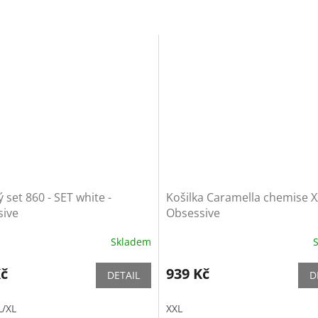
 set 860 - SET white -
Košilka Caramella chemise X
sive
Obsessive
Skladem
Kč
939 Kč
DETAIL
D
L/XL
XXL