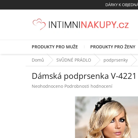
Přejít
DÁRKY K OBJED
na
obsah
PRODUKTY PRO MUŽE
PRODUKTY PRO ŽENY
Domů
SVŮDNÉ PRÁDLO
podprsenky
Dámská podprsenka V-4221
Průměrné
Neohodnoceno
Podrobnosti hodnocení
hodnocení
produktu
je
0,0
z
5
hvězdiček.