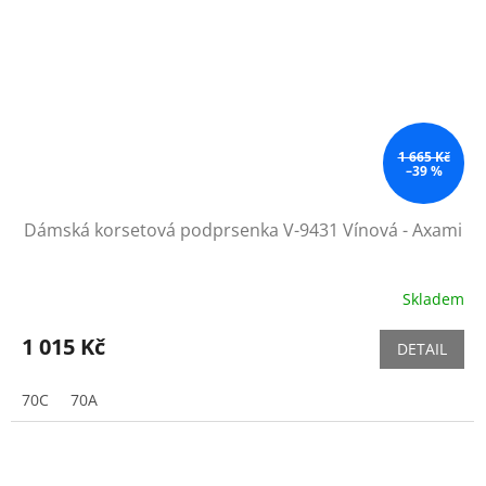
1 665 Kč
–39 %
Dámská korsetová podprsenka V-9431 Vínová - Axami
Skladem
1 015 Kč
DETAIL
70C
70A