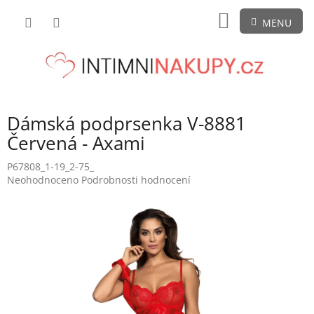
Přejít
NÁKUPNÍ
na
obsah
KOŠÍK
Dámská podprsenka V-8881
Červená - Axami
P67808_1-19_2-75_
Průměrné
Neohodnoceno
Podrobnosti hodnocení
hodnocení
produktu
je
0,0
z
5
hvězdiček.