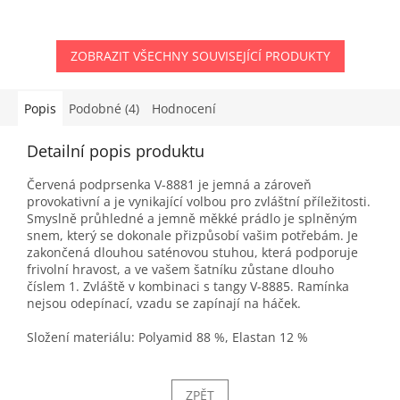
ZOBRAZIT VŠECHNY SOUVISEJÍCÍ PRODUKTY
Popis
Podobné (4)
Hodnocení
Detailní popis produktu
Červená podprsenka V-8881 je jemná a zároveň
provokativní a je vynikající volbou pro zvláštní příležitosti.
Smyslně průhledné a jemně měkké prádlo je splněným
snem, který se dokonale přizpůsobí vašim potřebám. Je
zakončená dlouhou saténovou stuhou, která podporuje
frivolní hravost, a ve vašem šatníku zůstane dlouho
číslem 1. Zvláště v kombinaci s tangy V-8885. Ramínka
nejsou odepínací, vzadu se zapínají na háček.
Složení materiálu: Polyamid 88 %, Elastan 12 %
ZPĚT