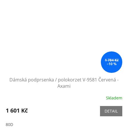
1 784 Kč
–10 %
Dámská podprsenka / polokorzet V-9581 Červená -
Axami
Skladem
1 601 Kč
DETAIL
80D