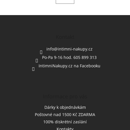
Z
á
p
a
Kontakt
t
í
info
@
intimni-nakupy.cz
Po-Pa 9-16 hod. 605 899 313
IntimniNakupy.cz na Facebooku
Informace pro vás
Dárky k objednávkám
Poštovné nad 1500 Kč ZDARMA
100% diskrétní zaslání
Kontakty