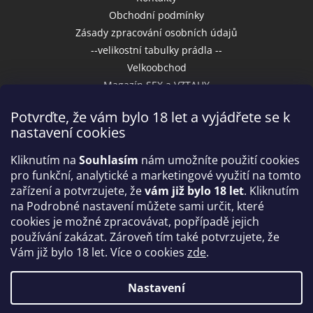
Obchodní podmínky
Zásady zpracování osobních údajů
--velikostní tabulky prádla --
Velkoobchod
Magazín SEX a VZTAHY
Potvrďte, že vám bylo 18 let a vyjádřete se k
nastavení cookies
Přijímáme online platby
Kliknutím na
Souhlasím
nám umožníte použití cookies
pro funkční, analytické a marketingové využití na tomto
zařízení a potvrzujete, že
vám již bylo 18 let
. Kliknutím
na Podrobné nastavení můžete sami určit, které
cookies je možné zpracovávat, popřípadě jejich
používání zakázat. Zároveň tím také potvrzujete, že
Vám již bylo 18 let. Více o cookies
zde
.
Vytvořil Shoptet
Nastavení