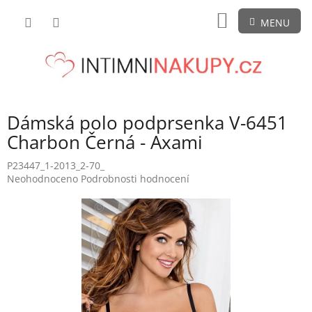
Přejít
NÁKUPNÍ
na
obsah
KOŠÍK
Dámská polo podprsenka V-6451
Charbon Černá - Axami
P23447_1-2013_2-70_
Průměrné
Neohodnoceno
Podrobnosti hodnocení
hodnocení
produktu
je
0,0
z
5
hvězdiček.