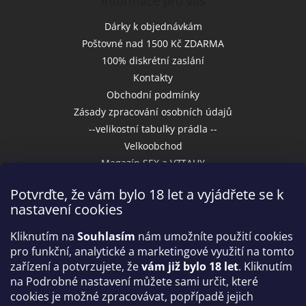
Informace pro vás
Dárky k objednávkám
Poštovné nad 1500 Kč ZDARMA
100% diskrétní zaslání
Kontakty
Obchodní podmínky
Zásady zpracování osobních údajů
--velikostní tabulky prádla --
Velkoobchod
Magazín SEX a VZTAHY
Potvrďte, že vám bylo 18 let a vyjádřete se k
nastavení cookies
Přijímáme online platby
Kliknutím na
Souhlasím
nám umožníte použití cookies
pro funkční, analytické a marketingové využití na tomto
zařízení a potvrzujete, že
vám již bylo 18 let
. Kliknutím
na Podrobné nastavení můžete sami určit, které
cookies je možné zpracovávat, popřípadě jejich