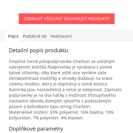
ZOBRAZIT VŠECHNY SOUVISEJÍCÍ PRODUKTY
Popis
Podobné (4)
Hodnocení
Detailní popis produktu
Smyslná černá polopodprsenka Charbon se svůdným
vykrojením košíčků.Podprsenka je vyrobená z jemné
tylové síťovinky, díky které ještě více vynikne vaše
ženskost!Hravé mašličky a vlnovky dodávají na kráse
celému modelu, který je doplněný o svislé kostice.
Ramínka jsou nastavitelná a nelze je odepnout. Zapínání
podprsenky je na dva háčky s možností třístupňového
nastavení obvodu.Komplet vytvoříte s podvazkovým
pásem a kalhotkami typu string Charbon.
Materiálové složení: 63% polyamid, 16% bavlna, 10%
polyuretan, 7% polyester, 4% elastan.
Doplňkové parametry