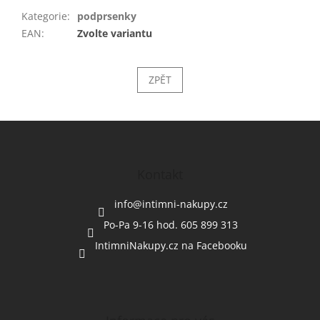
Kategorie
:
podprsenky
EAN
:
Zvolte variantu
ZPĚT
Z
á
p
a
Kontakt
t
í
info
@
intimni-nakupy.cz
Po-Pa 9-16 hod. 605 899 313
IntimniNakupy.cz na Facebooku