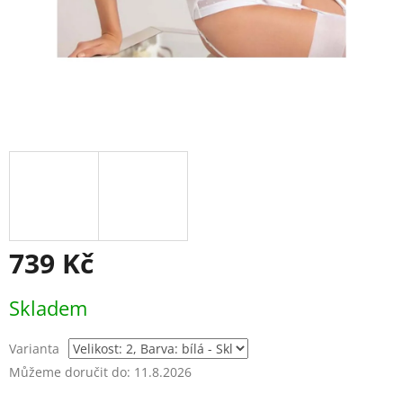
739 Kč
Měrná
Skladem
cena:
Varianta
Můžeme doručit do:
11.8.2026