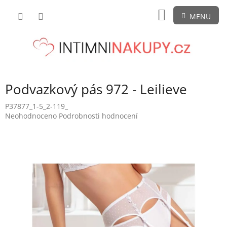
Přejít
NÁKUPNÍ
na
obsah
KOŠÍK
Podvazkový pás 972 - Leilieve
P37877_1-5_2-119_
Průměrné
Neohodnoceno
Podrobnosti hodnocení
hodnocení
produktu
je
0,0
z
5
hvězdiček.