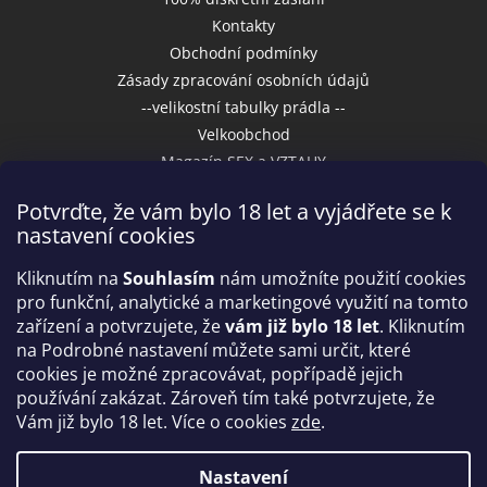
Kontakty
Obchodní podmínky
Zásady zpracování osobních údajů
--velikostní tabulky prádla --
Velkoobchod
Magazín SEX a VZTAHY
Potvrďte, že vám bylo 18 let a vyjádřete se k
nastavení cookies
Přijímáme online platby
Kliknutím na
Souhlasím
nám umožníte použití cookies
pro funkční, analytické a marketingové využití na tomto
zařízení a potvrzujete, že
vám již bylo 18 let
. Kliknutím
na Podrobné nastavení můžete sami určit, které
cookies je možné zpracovávat, popřípadě jejich
používání zakázat. Zároveň tím také potvrzujete, že
Vám již bylo 18 let. Více o cookies
zde
.
Vytvořil Shoptet
Nastavení