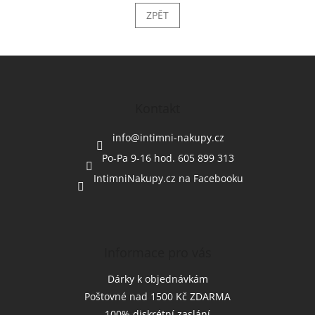
ZPĚT
Z
á
p
a
Kontakt
t
í
info
@
intimni-nakupy.cz
Po-Pa 9-16 hod. 605 899 313
IntimniNakupy.cz na Facebooku
Informace pro vás
Dárky k objednávkám
Poštovné nad 1500 Kč ZDARMA
100% diskrétní zaslání