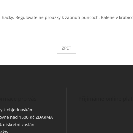
a háčky. Regulovatelné proužky k zapnutí punčoch. Balené v krabičc
ZPĚT
ormace pro vás
Přijímáme online pla
y k objednávkám
tovné nad 1500 Kč ZDARMA
 diskrétní zaslání
akty