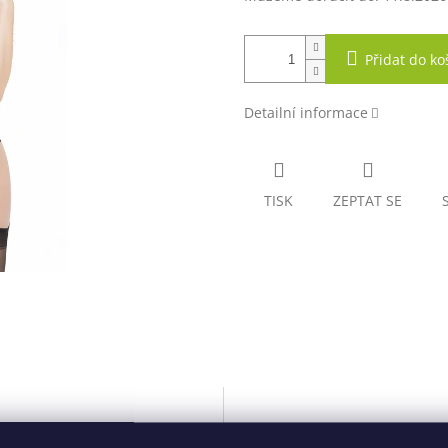
Přidat do ko
Detailní informace
TISK
ZEPTAT SE