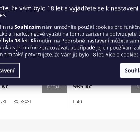
ďte, že vám bylo 18 let a vyjádřete se k nastavení
es
tím na
Souhlasím
nám umožníte použití cookies pro funkčn
ické a marketingové využití na tomto zařízení a potvrzujete, 
ž bylo 18 let
. Kliknutím na Podrobné nastavení můžete sami 
cookies je možné zpracovávat, popřípadě jejich používání za
ný set Tiffany set červený -
Dámský podvazkový pás V-8
 tím také potvrzujete, že Vám již bylo 18 let. Více o cookies
duce
Červená - Axami
tavení
Souhl
Skladem
 Kč
985 Kč
DETAIL
D
L/XL
XXL/XXXL
L-40