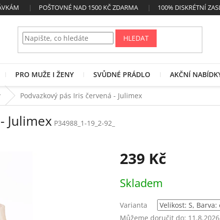
NÁVKÁM
POŠTOVNÉ NAD 1500 KČ ZDARMA
100% DISKRÉTNÍ ZAS
HLEDAT
PRO MUŽE I ŽENY
SVŮDNÉ PRÁDLO
AKČNÍ NABÍDK
y
Podvazkový pás Iris červená - Julimex
- Julimex
P34988_1-19_2-92_
239 Kč
Měrná
Skladem
cena:
Varianta
Můžeme doručit do:
11.8.2026