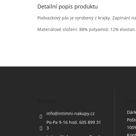
Detailní popis produktu
Podvazkový pás je vyrobený z krajky. Zapínání n
Materiálové složení: 88% polyamid, 12% elastan.
Z
á
p
a
t
Kontakt
Inf
í
Dárk
info
@
intimni-nakupy.cz
Poš
Po-Pa 9-16 hod. 605 899 31
100%
3
Kont