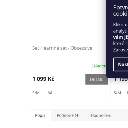
Potvr
cooki
Kliknu
analyt
vám ji
které 
Set Heartina set - Obsessive
Kouzel
Zároveň
Me Se
Nas
Skladem
1 099 Kč
1 199
DETAIL
S/M
L/XL
S/M
Popis
Podobné (4)
Hodnocení