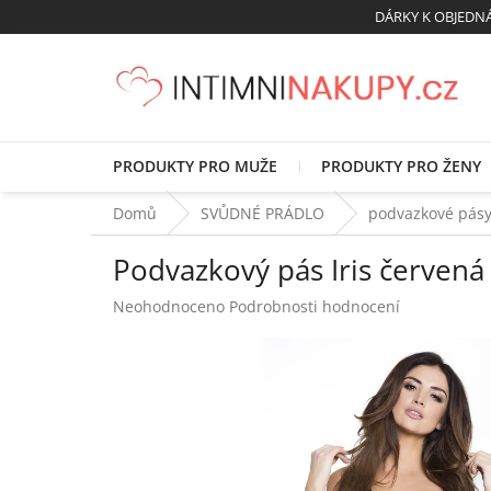
Přejít
DÁRKY K OBJED
na
obsah
PRODUKTY PRO MUŽE
PRODUKTY PRO ŽENY
Domů
SVŮDNÉ PRÁDLO
podvazkové pás
Podvazkový pás Iris červená 
Průměrné
Neohodnoceno
Podrobnosti hodnocení
hodnocení
produktu
je
0,0
z
5
hvězdiček.