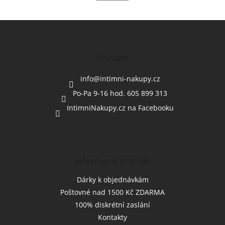
Z
á
p
a
Kontakt
t
í
info
@
intimni-nakupy.cz
Po-Pa 9-16 hod. 605 899 313
IntimniNakupy.cz na Facebooku
Informace pro vás
Dárky k objednávkám
Poštovné nad 1500 Kč ZDARMA
100% diskrétní zaslání
Kontakty