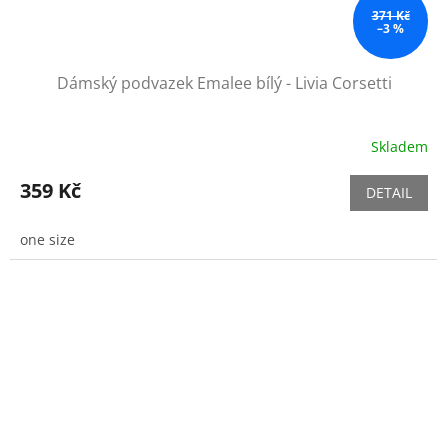
371 Kč
–3 %
Dámský podvazek Emalee bílý - Livia Corsetti
Skladem
359 Kč
DETAIL
one size