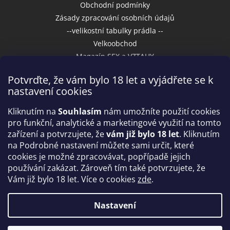
Obchodní podmínky
Zásady zpracování osobních údajů
--velikostní tabulky prádla --
Velkoobchod
Magazín SEX a VZTAHY
Potvrďte, že vám bylo 18 let a vyjádřete se k
nastavení cookies
Přijímáme online platby
Kliknutím na
Souhlasím
nám umožníte použití cookies
pro funkční, analytické a marketingové využití na tomto
zařízení a potvrzujete, že
vám již bylo 18 let
. Kliknutím
na Podrobné nastavení můžete sami určit, které
cookies je možné zpracovávat, popřípadě jejich
používání zakázat. Zároveň tím také potvrzujete, že
Vám již bylo 18 let. Více o cookies
zde
.
Vytvořil Shoptet
Nastavení
Copyright 2026
IntimniNakupy.cz
. Všechna práva