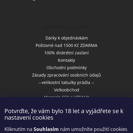
Informace pro vás
Dárky k objednávkám
Poštovné nad 1500 Kč ZDARMA
100% diskrétní zaslání
Kontakty
Obchodní podmínky
Zásady zpracování osobních údajů
--velikostní tabulky prádla --
Velkoobchod
Magazín SEX a VZTAHY
Potvrďte, že vám bylo 18 let a vyjádřete se k
nastavení cookies
Přijímáme online platby
Kliknutím na
Souhlasím
nám umožníte použití cookies