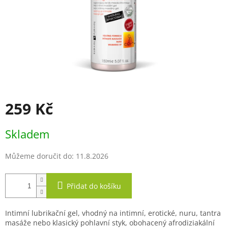
259 Kč
Měrná
Skladem
cena:
Můžeme doručit do:
11.8.2026
Přidat do košíku
Intimní lubrikační gel, vhodný na intimní, erotické, nuru, tantra
masáže nebo klasický pohlavní styk, obohacený afrodiziakální