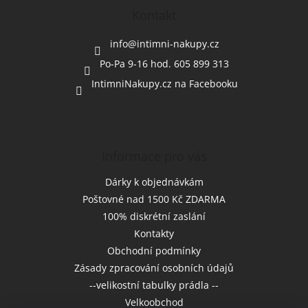
p
a
Kontakt
t
í
info
@
intimni-nakupy.cz
Po-Pa 9-16 hod. 605 899 313
IntimniNakupy.cz na Facebooku
Informace pro vás
Dárky k objednávkám
Poštovné nad 1500 Kč ZDARMA
100% diskrétní zaslání
Kontakty
Obchodní podmínky
Zásady zpracování osobních údajů
--velikostní tabulky prádla --
Velkoobchod