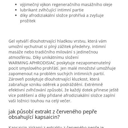
výjimečný výkon regeneračního masážního oleje
lubrikant zvlhčující intimní partie
díky afrodiziakální složce prohřívá a zvyšuje
prožitek
Gel vytváří dlouhotrvající hladkou vrstvu, která vám
umožní vychutnat si plný zážitek předehry, intimní
masáže nebo tradičního milování s jedinečnou
atmosférou. Díky unikátnímu složení
WARMING APHRODISIAC poskytuje nezapomenutelný
pocit smyslového prohřátí. Jen malé množství umožňuje
zapomenout na problém suchých intimních partií.
Zároveň poskytuje dlouhotrvající kluzkost, která
zabraňuje vzniku oděrek a podráždění. Extrémně
efektivní zvlhčování způsobí, že každý dotek přinese ještě
více potěšení a díky přidané afrodiziakální složce zaplní
vaši ložnici touhou na celý večer.
jak působí extrakt z červeného pepře
obsahující kapsaicin?
Kapsaicin získaný z extraktu z červeného pepře je