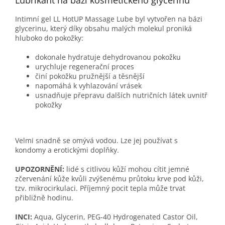
Intimní gel LL HotUP Massage Lube byl vytvořen na bázi
glycerinu, který díky obsahu malých molekul proniká
hluboko do pokožky:
dokonale hydratuje dehydrovanou pokožku
urychluje regenerační proces
činí pokožku pružnější a těsnější
napomáhá k vyhlazování vrásek
usnadňuje přepravu dalších nutričních látek uvnitř
pokožky
Velmi snadně se omývá vodou. Lze jej používat s
kondomy a erotickými doplňky.
UPOZORNĚNÍ:
lidé s citlivou kůží mohou cítit jemné
zčervenání kůže kvůli zvýšenému průtoku krve pod kůži,
tzv. mikrocirkulaci. Příjemný pocit tepla může trvat
přibližně hodinu.
INCI:
Aqua, Glycerin, PEG-40 Hydrogenated Castor Oil,