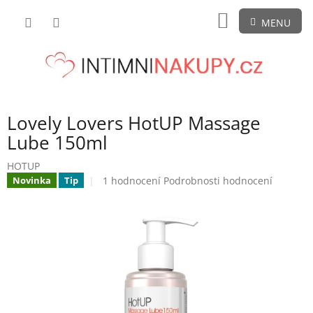
Přejít
NÁKUPNÍ
na
obsah
KOŠÍK
Lovely Lovers HotUP Massage
Lube 150ml
HOTUP
Průměrné
1 hodnocení
Podrobnosti hodnocení
Novinka
Tip
hodnocení
produktu
je
5,0
z
5
hvězdiček.