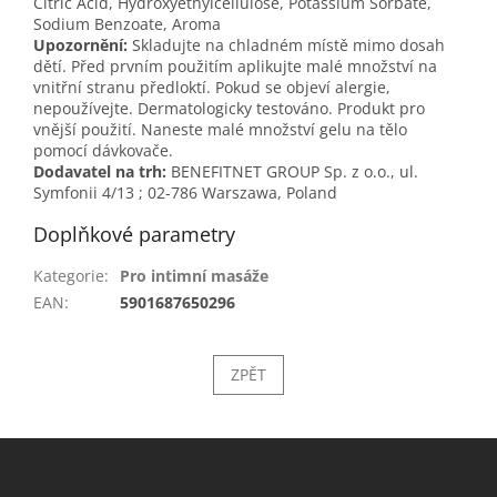
Citric Acid, Hydroxyethylcellulose, Potassium Sorbate,
Sodium Benzoate, Aroma
Upozornění:
Skladujte na chladném místě mimo dosah
dětí. Před prvním použitím aplikujte malé množství na
vnitřní stranu předloktí. Pokud se objeví alergie,
nepoužívejte. Dermatologicky testováno. Produkt pro
vnější použití. Naneste malé množství gelu na tělo
pomocí dávkovače.
Dodavatel na trh:
BENEFITNET GROUP Sp. z o.o., ul.
Symfonii 4/13 ; 02-786 Warszawa, Poland
Doplňkové parametry
Kategorie
:
Pro intimní masáže
EAN
:
5901687650296
ZPĚT
Z
á