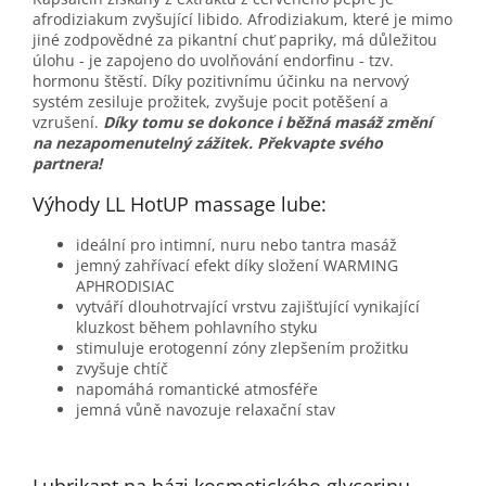
afrodiziakum zvyšující libido. Afrodiziakum, které je mimo
jiné zodpovědné za pikantní chuť papriky, má důležitou
úlohu - je zapojeno do uvolňování endorfinu - tzv.
hormonu štěstí. Díky pozitivnímu účinku na nervový
systém zesiluje prožitek, zvyšuje pocit potěšení a
vzrušení.
Díky tomu se dokonce i běžná masáž změní
na nezapomenutelný zážitek. Překvapte svého
partnera!
Výhody LL HotUP massage lube:
ideální pro intimní, nuru nebo tantra masáž
jemný zahřívací efekt díky složení WARMING
APHRODISIAC
vytváří dlouhotrvající vrstvu zajišťující vynikající
kluzkost během pohlavního styku
stimuluje erotogenní zóny zlepšením prožitku
zvyšuje chtíč
napomáhá romantické atmosféře
jemná vůně navozuje relaxační stav
Lubrikant na bázi kosmetického glycerinu