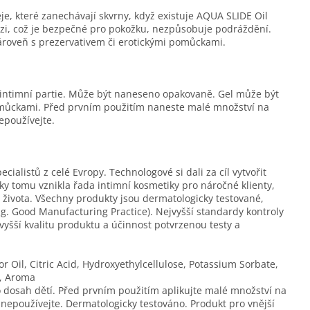
e, které zanechávají skvrny, když existuje AQUA SLIDE Oil
bázi, což je bezpečné pro pokožku, nezpůsobuje podráždění.
ároveň s prezervativem či erotickými pomůckami.
intimní partie. Může být naneseno opakovaně. Gel může být
pomůckami. Před prvním použitím naneste malé množství na
epoužívejte.
ialistů z celé Evropy. Technologové si dali za cíl vytvořit
íky tomu vznikla řada intimní kosmetiky pro náročné klienty,
ho života. Všechny produkty jsou dermatologicky testované,
. Good Manufacturing Practice). Nejvyšší standardy kontroly
vyšší kvalitu produktu a účinnost potvrzenou testy a
 Oil, Citric Acid, Hydroxyethylcellulose, Potassium Sorbate,
t, Aroma
dosah dětí. Před prvním použitím aplikujte malé množství na
, nepoužívejte. Dermatologicky testováno. Produkt pro vnější