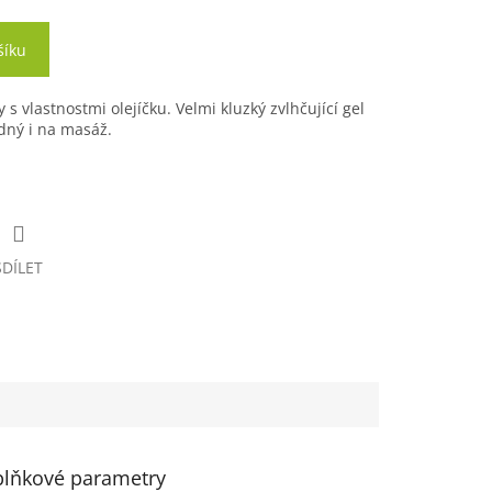
šíku
 s vlastnostmi olejíčku. Velmi kluzký zvlhčující gel
dný i na masáž.
SDÍLET
lňkové parametry