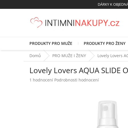
Přejít
DÁRKY K OBJED
na
obsah
PRODUKTY PRO MUŽE
PRODUKTY PRO ŽENY
Domů
PRO MUŽE I ŽENY
Lovely Lovers A
Lovely Lovers AQUA SLIDE O
Průměrné
1 hodnocení
Podrobnosti hodnocení
hodnocení
produktu
je
5,0
z
5
hvězdiček.