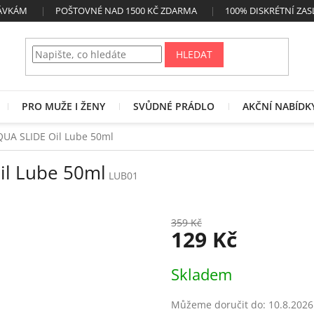
NÁVKÁM
POŠTOVNÉ NAD 1500 KČ ZDARMA
100% DISKRÉTNÍ ZAS
HLEDAT
PRO MUŽE I ŽENY
SVŮDNÉ PRÁDLO
AKČNÍ NABÍDK
QUA SLIDE Oil Lube 50ml
il Lube 50ml
LUB01
359 Kč
129 Kč
Měrná
Skladem
cena:
Můžeme doručit do:
10.8.2026