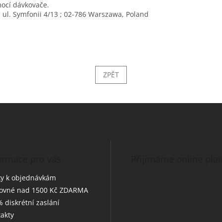
mocí dávkovače.
 ul. Symfonii 4/13 ; 02-786 Warszawa, Poland
ZPĚT
ormace pro vás
Přijímáme online pla
y k objednávkám
tovné nad 1500 Kč ZDARMA
 diskrétní zaslání
akty