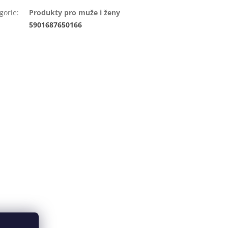
gorie
:
Produkty pro muže i ženy
:
5901687650166