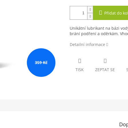
Přidat do ko
Unikátní lubrikant na bázi vody
brání podření a oděrkám. Vho
Detailní informace
359 Kč
TISK
ZEPTAT SE
Dop