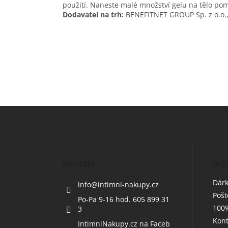
použití. Naneste malé množství gelu na tělo po
Dodavatel na trh:
BENEFITNET GROUP Sp. z o.o.,
Z
á
p
a
t
Kontakt
Inf
í
Dárk
info
@
intimni-nakupy.cz
Poš
Po-Pa 9-16 hod. 605 899 31
100%
3
Kont
IntimniNakupy.cz na Faceb