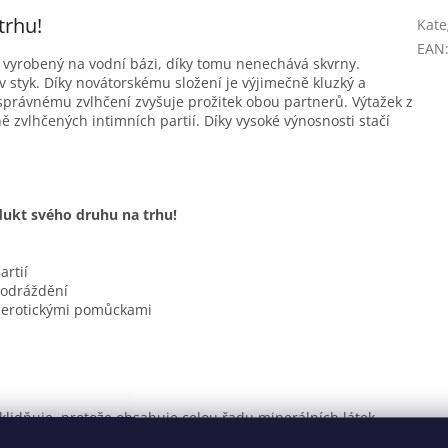
trhu!
Kate
EAN
 Je vyrobený na vodní bázi, díky tomu nenechává skvrny.
v styk. Díky novátorskému složení je výjimečně kluzký a
správnému zvlhčení zvyšuje prožitek obou partnerů. Výtažek z
ě zvlhčených intimních partií. Díky vysoké výnosnosti stačí
dukt svého druhu na trhu!
rtií
podráždění
a erotickými pomůckami
zklidňuje, protože obsahuje celou řadu minerálních látek,
agnézium, mangan, měď nebo zinek. Navíc obsahuje vitamíny A,