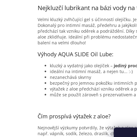
Nejkluzčí lubrikant na bázi vody na 
Velmi kluzký zvlhčující gel s účinností olejíčku.
Dokonalý pro intimní masáž, předehru a jakýkoli
předchází tak vzniku oděrek a podráždění. Díky 
aloe zklidňuje. Ideální při problému nedostatečn
balení na velmi dlouho!
Výhody AQUA SLIDE Oil Lube:
kluzký a vydatný jako olejíček –
jediný pro
ideální na intimní masáž, a nejen tu... :-)
nezanechává skvrny
bezpečný pro jemnou pokožku intimních pa
výtažek z aloe předchází vzniku oděrek a 
může se použít zároveň s prezervativem 
Čím prospívá výtažek z aloe?
Nejnovější výzkumy potvrdily, že výtažek z aloe 
např. vápník, sodík, železo, draslík, chrom, m