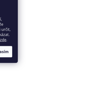
í,
že
určit,
kázat.
zde
.
asím