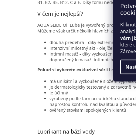
B1, B2, B5, B12, C a E. Díky tomu nedochází k po
Potvr
cooki
V čem je nejlepší?
Kliknu
AQUA SLIDE Oil Lube je vytvořený pro všechny, k
Můžeme však určit několik hlavních způsobů použi
analyt
vám ji
dlouhá předehra - díky extremní vydatnost
které 
intenzivní milostný akt - olejíček poskytu
Zároveň
intimní masáž - díky vyzkoušenému a bezp
doporučený k masáži intimních partií, pro
Nas
Pokud si vyberete exkluzivní sérii Lovely Lover
má unikátní a vyzkoušené složení vypraco
je dermatologicky testovaný a zdravotně 
je účinný
vyrobený podle farmaceutického standardu
naprostou kontrolu nad kvalitou a původe
ověřený stovkami spokojených klientů
Lubrikant na bázi vody