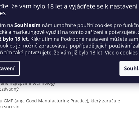
dráždění ani po intenzivních hrátkách.
ďte, že vám bylo 18 let a vyjádřete se k nastavení
es
tím na
Souhlasím
nám umožníte použití cookies pro funkčn
teří v průběhu milostného aktu chtějí dostatečné zvlhčení.
tí gelu, které ho odlišují od jiných výrobků:
ické a marketingové využití na tomto zařízení a potvrzujete, 
ž bylo 18 let
. Kliknutím na Podrobné nastavení můžete sami 
i se ideálně hodí na dlouhé a vášnivé mazlení
cookies je možné zpracovávat, popřípadě jejich používání za
je vydatné zvlhčení i nejnáročnějším milencům
 tím také potvrzujete, že Vám již bylo 18 let. Více o cookies
ečnému složení obohacenému o výtažek z aloe je gel
tože nedráždí a obsažená aloe zklidňuje pokožku
tavení
Souhl
s, máte jistotu, že výrobek:
vané nejlepšími technology
nezávadný
 GMP (ang. Good Manufacturing Practice), který zaručuje
m surovin