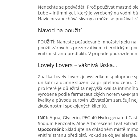
Nenechte se podvádět. Proč používat mastné olej
Lube – intimní gel, který je vyrobený na vodní 
Navíc nezanechává skvrny a může se používat z
Návod na použití
POUŽITÍ: Naneste požadované množství gelu na 
použit zároveň s prezervativem či erotickými 
vnitřní stranu předloktí. V případě podráždění n
Lovely Lovers – vášnivá láska…
Značka Lovely Lovers je výsledkem spolupráce spec
unikátní a účinné složení za přijatelnou cenu. D
pro které je důležitá ta nejvyšší kvalita intimní
vyrobené podle farmaceutických norem GMP (ang
kvality a původu surovin uživatelům zaručují nej
zkušenostmi spokojených klientů.
INCI:
Aqua, Glycerin, PEG-40 Hydrogenated Castor
Sodium Benzoate, Aloe Arborescens Leaf Extrac
Upozornění:
Skladujte na chladném místě mimo 
vnitřní stranu předloktí. Pokud se objeví alergie