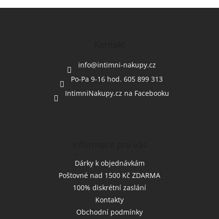
Z
á
p
a
Kontakt
t
í
info
@
intimni-nakupy.cz
Po-Pa 9-16 hod. 605 899 313
IntimniNakupy.cz na Facebooku
Informace pro vás
Dárky k objednávkám
Poštovné nad 1500 Kč ZDARMA
100% diskrétní zaslání
Kontakty
Obchodní podmínky