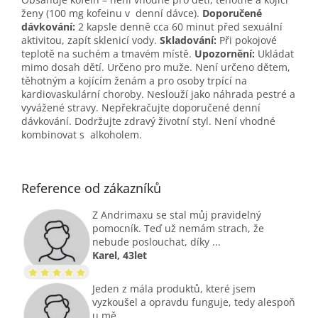
ženy (100 mg kofeinu v denní dávce).
Doporučené
dávkování:
2 kapsle denně cca 60 minut před sexuální
aktivitou, zapít sklenicí vody.
Skladování:
Při pokojové
teplotě na suchém a tmavém místě.
Upozornění:
Ukládat
mimo dosah dětí. Určeno pro muže. Není určeno dětem,
těhotným a kojícím ženám a pro osoby trpící na
kardiovaskulární choroby. Neslouží jako náhrada pestré a
vyvážené stravy. Nepřekračujte doporučené denní
dávkování. Dodržujte zdravý životní styl. Není vhodné
kombinovat s alkoholem.
Reference od zákazníků
Z Andrimaxu se stal můj pravidelný
pomocník. Teď už nemám strach, že
nebude poslouchat, díky ...
Karel, 43let
Jeden z mála produktů, které jsem
vyzkoušel a opravdu funguje, tedy alespoň
u mě ...