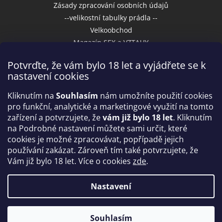
Zásady zpracování osobních údajů
--velikostní tabulky prádla --
Velkoobchod
Magazín SEX a VZTAHY
Potvrďte, že vám bylo 18 let a vyjádřete se k
nastavení cookies
Přijímáme online platby
Kliknutím na
Souhlasím
nám umožníte použití cookies
pro funkční, analytické a marketingové využití na tomto
zařízení a potvrzujete, že
vám již bylo 18 let
. Kliknutím
na Podrobné nastavení můžete sami určit, které
cookies je možné zpracovávat, popřípadě jejich
používání zakázat. Zároveň tím také potvrzujete, že
Vám již bylo 18 let. Více o cookies
zde
.
Vytvořil Shoptet
Nastavení
Copyright 2026
IntimniNakupy.cz
. Všechna práva
Souhlasím
vyhrazena.