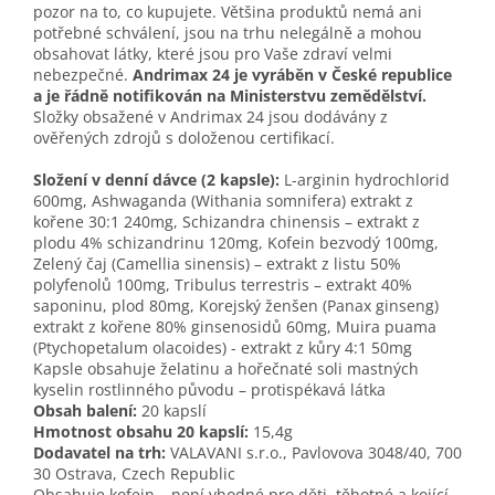
pozor na to, co kupujete. Většina produktů nemá ani
potřebné schválení, jsou na trhu nelegálně a mohou
obsahovat látky, které jsou pro Vaše zdraví velmi
nebezpečné.
Andrimax 24 je vyráběn v České republice
a je řádně notifikován na Ministerstvu zemědělství.
Složky obsažené v Andrimax 24 jsou dodávány z
ověřených zdrojů s doloženou certifikací.
Složení v denní dávce (2 kapsle):
L-arginin hydrochlorid
600mg, Ashwaganda (Withania somnifera) extrakt z
kořene 30:1 240mg, Schizandra chinensis – extrakt z
plodu 4% schizandrinu 120mg, Kofein bezvodý 100mg,
Zelený čaj (Camellia sinensis) – extrakt z listu 50%
polyfenolů 100mg, Tribulus terrestris – extrakt 40%
saponinu, plod 80mg, Korejský ženšen (Panax ginseng)
extrakt z kořene 80% ginsenosidů 60mg, Muira puama
(Ptychopetalum olacoides) - extrakt z kůry 4:1 50mg
Kapsle obsahuje želatinu a hořečnaté soli mastných
kyselin rostlinného původu – protispékavá látka
Obsah balení:
20 kapslí
Hmotnost obsahu 20 kapslí:
15,4g
Dodavatel na trh:
VALAVANI s.r.o., Pavlovova 3048/40, 700
30 Ostrava, Czech Republic
Obsahuje kofein – není vhodné pro děti, těhotné a kojící