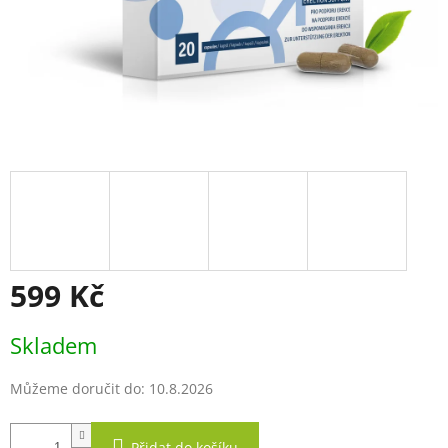
599 Kč
Měrná
Skladem
cena:
Můžeme doručit do:
10.8.2026
Přidat do košíku