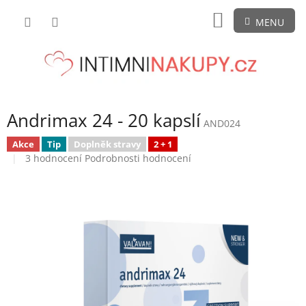
Přejít
NÁKUPNÍ
na
obsah
KOŠÍK
Andrimax 24 - 20 kapslí
AND024
Akce
Tip
Doplněk stravy
2 + 1
Průměrné
3 hodnocení
Podrobnosti hodnocení
hodnocení
produktu
je
4,7
z
5
hvězdiček.