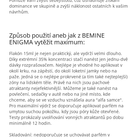
Pomůže Vám zvýšit sebejistotu, což usnadňuje získání
dominance ve skupině a zvýší náklonost ostatních k vašim
návrhům.
Způsob použití aneb jak z BEMINE
ENIGMA vytěžit maximum:
Flakón 15ml je nejen praktický, ale vydrží velmi dlouho.
Díky extrémní 35% koncentraci stačí nanést jen jednu-dvě
dávky rozprašovačem. Nejlépe je vhodné ho aplikovat v
okolí krku, na zápěstí, do okolí loketní jamky nebo na
paže. Jedná se o nejlépe prokrvené (a tím také nejteplejší)
zóny na lidském těle. Právě na nich jsou pachové
atraktanty nejefektivnější. Můžeme je také nanést na
povlečení, sedačky v autě nebo na jiné místo, kde
chceme, aby se ve vzduchu vznášela aura "alfa samce".
Pro maximální výdrž se doporučuje aplikovat parfém na
umytou suchou pokožku, kdy jsou póry kůže otevřené.
Testy prokázaly uvolňování vonných atraktantů po dobu
minimálně 12 hodin.
Skladování: nedoporučuje se uchovávat parfém v