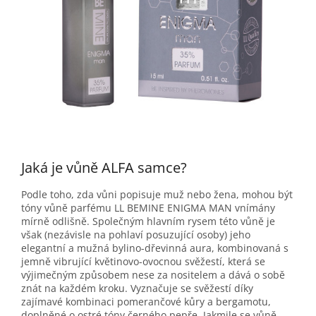
Jaká je vůně ALFA samce?
Podle toho, zda vůni popisuje muž nebo žena, mohou být
tóny vůně parfému LL BEMINE ENIGMA MAN vnímány
mírně odlišně. Společným hlavním rysem této vůně je
však (nezávisle na pohlaví posuzující osoby) jeho
elegantní a mužná bylino-dřevinná aura, kombinovaná s
jemně vibrující květinovo-ovocnou svěžestí, která se
výjimečným způsobem nese za nositelem a dává o sobě
znát na každém kroku. Vyznačuje se svěžestí díky
zajímavé kombinaci pomerančové kůry a bergamotu,
doplněné o ostré tóny černého pepře. Jakmile se vůně