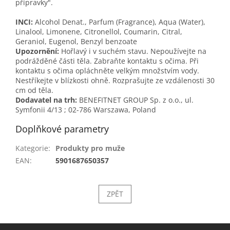
přípravky".
INCI:
Alcohol Denat., Parfum (Fragrance), Aqua (Water),
Linalool, Limonene, Citronellol, Coumarin, Citral,
Geraniol, Eugenol, Benzyl benzoate
Upozornění:
Hořlavý i v suchém stavu. Nepoužívejte na
podrážděné části těla. Zabraňte kontaktu s očima. Při
kontaktu s očima opláchněte velkým množstvím vody.
Nestříkejte v blízkosti ohně. Rozprašujte ze vzdálenosti 30
cm od těla.
Dodavatel na trh:
BENEFITNET GROUP Sp. z o.o., ul.
Symfonii 4/13 ; 02-786 Warszawa, Poland
Doplňkové parametry
Kategorie
:
Produkty pro muže
EAN
:
5901687650357
ZPĚT
Z