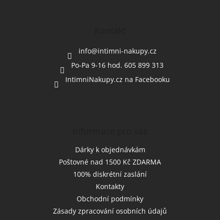
á
p
a
Kontakt
t
í
info
@
intimni-nakupy.cz
Po-Pa 9-16 hod. 605 899 313
IntimniNakupy.cz na Facebooku
Informace pro vás
Dárky k objednávkám
Poštovné nad 1500 Kč ZDARMA
100% diskrétní zaslání
Kontakty
Obchodní podmínky
Zásady zpracování osobních údajů