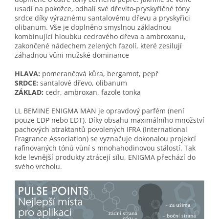
usadí na pokožce, odhalí své dřevito-pryskyřičné tóny
srdce díky výraznému santalovému dřevu a pryskyřici
olibanum. Vše je doplněno smyslnou základnou
kombinující hloubku cedrového dřeva a ambroxanu,
zakončené nádechem zelených fazolí, které zesilují
záhadnou vůni mužské dominance
HLAVA:
pomerančová kůra, bergamot, pepř
SRDCE:
santalové dřevo, olibanum
ZÁKLAD:
cedr, ambroxan, fazole tonka
LL BEMINE ENIGMA MAN je opravdový parfém (není
pouze EDP nebo EDT). Díky obsahu maximálního množství
pachových atraktantů povolených IFRA (International
Fragrance Association) se vyznačuje dokonalou projekcí
rafinovaných tónů vůní s mnohahodinovou stálostí. Tak
kde levnější produkty ztrácejí sílu, ENIGMA přechází do
svého vrcholu.