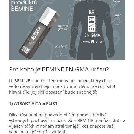
Pro koho je BEMINE ENIGMA určen?
LL BEMINE jsou tzv. feromony pro muže, který chce
vědomě využívat jejich pozitivního vlivu. Lze rozlišit 4
hlavní cíle, jejichž dosažení bude snadnější:
1) ATRAKTIVITA a FLIRT
Díky působení na podvědomí žen pomocí pečlivě
vybraných pachových složek, vám BEMINE pomůže stát se
v jejich očích mnohem atraktivnější, což znásobí Vaši
šanci na úspěch při svádění!