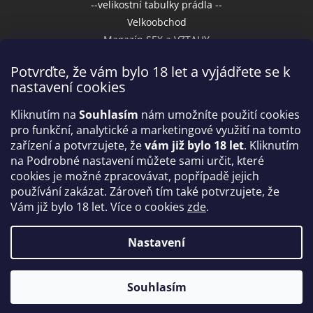
--velikostní tabulky prádla --
Velkoobchod
Magazín SEX a VZTAHY
Potvrďte, že vám bylo 18 let a vyjádřete se k
nastavení cookies
Přijímáme online platby
Kliknutím na
Souhlasím
nám umožníte použití cookies
pro funkční, analytické a marketingové využití na tomto
zařízení a potvrzujete, že
vám již bylo 18 let
. Kliknutím
na Podrobné nastavení můžete sami určit, které
cookies je možné zpracovávat, popřípadě jejich
používání zakázat. Zároveň tím také potvrzujete, že
Vám již bylo 18 let. Více o cookies
zde
.
Vytvořil Shoptet
Nastavení
Copyright 2026
IntimniNakupy.cz
. Všechna práva
Souhlasím
vyhrazena.