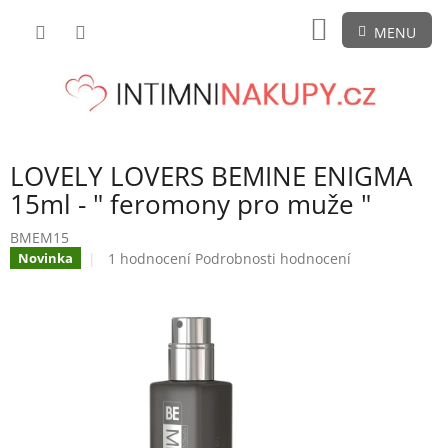
Přejít
NÁKUPNÍ
na
obsah
KOŠÍK
LOVELY LOVERS BEMINE ENIGMA
15ml - " feromony pro muže "
BMEM15
Průměrné
1 hodnocení
Podrobnosti hodnocení
Novinka
hodnocení
produktu
je
5,0
z
5
hvězdiček.