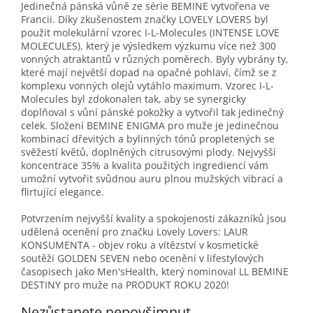
Jedinečná pánská vůně ze série BEMINE vytvořena ve
Francii. Díky zkušenostem značky LOVELY LOVERS byl
použit molekulární vzorec I-L-Molecules (INTENSE LOVE
MOLECULES), který je výsledkem výzkumu více než 300
vonných atraktantů v různých poměrech. Byly vybrány ty,
které mají největší dopad na opačné pohlaví, čímž se z
komplexu vonných olejů vytáhlo maximum. Vzorec I-L-
Molecules byl zdokonalen tak, aby se synergicky
doplňoval s vůní pánské pokožky a vytvořil tak jedinečný
celek. Složení BEMINE ENIGMA pro muže je jedinečnou
kombinací dřevitých a bylinných tónů propletených se
svěžestí květů, doplněných citrusovými plody. Nejvyšší
koncentrace 35% a kvalita použitých ingrediencí vám
umožní vytvořit svůdnou auru plnou mužských vibrací a
flirtující elegance.
Potvrzením nejvyšší kvality a spokojenosti zákazníků jsou
udělená ocenění pro značku Lovely Lovers: LAUR
KONSUMENTA - objev roku a vítězství v kosmetické
soutěži GOLDEN SEVEN nebo ocenění v lifestylových
časopisech jako Men'sHealth, který nominoval LL BEMINE
DESTINY pro muže na PRODUKT ROKU 2020!
Nezůstanete nepovšimnut