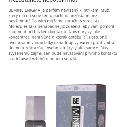
BEMINE ENIGMA je parfém navržený k intrikám! Muž,
který má na sobě tento parfém, nezůstane bez
povšimnutí. To Vám můžeme zaručit! Vzorec I-L-
Molecules láká nenápadně již zdaleka, aby vám pomohl
zaujmout při blízkém kontaktu. Navzdory vysoké
koncentraci není vůně nikterak obtěžující. Postupně
uvolňované vonné látky usnadňují vytváření pozitivního
dojmu a zdůrazňují osobnostní rysy alfa samce. Díky
zvýšenému zájmu žen bude navazování prvního kontaktu
a udržování vztahů mnohem snazší.