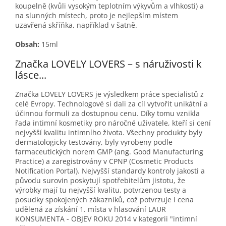
koupelně (kvůli vysokým teplotním výkyvům a vlhkosti) a
na slunných místech, proto je nejlepším místem
uzavřená skříňka, například v šatně.
Obsah:
15ml
Značka LOVELY LOVERS – s náruživosti k
lásce...
Značka LOVELY LOVERS je výsledkem práce specialistů z
celé Evropy. Technologové si dali za cíl vytvořit unikátní a
účinnou formuli za dostupnou cenu. Díky tomu vznikla
řada intimní kosmetiky pro náročné uživatele, kteří si cení
nejvyšší kvalitu intimního života. Všechny produkty byly
dermatologicky testovány, byly vyrobeny podle
farmaceutických norem GMP (ang. Good Manufacturing
Practice) a zaregistrovány v CPNP (Cosmetic Products
Notification Portal). Nejvyšší standardy kontroly jakosti a
původu surovin poskytují spotřebitelům jistotu, že
výrobky mají tu nejvyšší kvalitu, potvrzenou testy a
posudky spokojených zákazníků, což potvrzuje i cena
udělená za získání 1. místa v hlasování LAUR
KONSUMENTA - OBJEV ROKU 2014 v kategorii "intimní