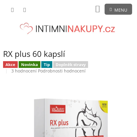
Přejít
NÁKUPNÍ
na
obsah
KOŠÍK
RX plus 60 kapslí
Akce
Novinka
Tip
Doplněk stravy
Průměrné
3 hodnocení
Podrobnosti hodnocení
hodnocení
produktu
je
5,0
z
5
hvězdiček.