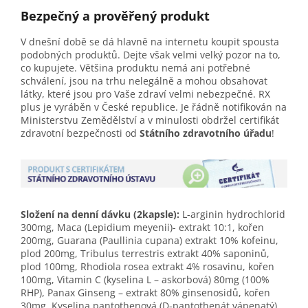
Bezpečný a prověřený produkt
V dnešní době se dá hlavně na internetu koupit spousta
podobných produktů. Dejte však velmi velký pozor na to,
co kupujete. Většina produktu nemá ani potřebné
schválení, jsou na trhu nelegálně a mohou obsahovat
látky, které jsou pro Vaše zdraví velmi nebezpečné. RX
plus je vyráběn v České republice. Je řádně notifikován na
Ministerstvu Zemědělství a v minulosti obdržel certifikát
zdravotní bezpečnosti od
Státního zdravotního úřadu
!
Složení na denní dávku (2kapsle):
L-arginin hydrochlorid
300mg, Maca (Lepidium meyenii)- extrakt 10:1, kořen
200mg, Guarana (Paullinia cupana) extrakt 10% kofeinu,
plod 200mg, Tribulus terrestris extrakt 40% saponinů,
plod 100mg, Rhodiola rosea extrakt 4% rosavinu, kořen
100mg, Vitamin C (kyselina L – askorbová) 80mg (100%
RHP), Panax Ginseng – extrakt 80% ginsenosidů, kořen
30mg, Kyselina pantothenová (D-pantothenát vápenatý)