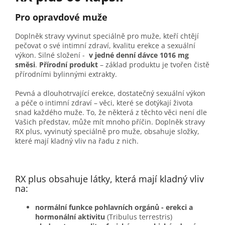
Pro opravdové muže
Doplněk stravy vyvinut speciálně pro muže, kteří chtějí
pečovat o své intimní zdraví, kvalitu erekce a sexuální
výkon. Silné složení -
v jedné denní dávce 1016 mg
směsi
.
Přírodní produkt
– základ produktu je tvořen čistě
přírodními bylinnými extrakty.
Pevná a dlouhotrvající erekce, dostatečný sexuální výkon
a péče o intimní zdraví – věci, které se dotýkají života
snad každého muže. To, že některá z těchto věci není dle
Vašich představ, může mít mnoho příčin. Doplněk stravy
RX plus, vyvinutý speciálně pro muže, obsahuje složky,
které mají kladný vliv na řadu z nich.
RX plus obsahuje látky, která mají kladný vliv
na:
normální funkce pohlavních orgánů - erekci a
hormonální aktivitu
(Tribulus terrestris)