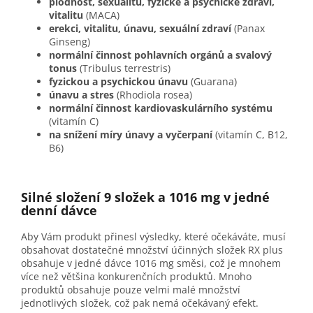
plodnost, sexualitu, fyzické a psychické zdraví,
vitalitu
(MACA)
erekci, vitalitu, únavu, sexuální zdraví
(Panax
Ginseng)
normální činnost pohlavních orgánů a svalový
tonus
(Tribulus terrestris)
fyzickou a psychickou únavu
(Guarana)
únavu a stres
(Rhodiola rosea)
normální činnost kardiovaskulárního systému
(vitamín C)
na snížení míry únavy a vyčerpaní
(vitamín C, B12,
B6)
Silné složení 9 složek a 1016 mg v jedné
denní dávce
Aby Vám produkt přinesl výsledky, které očekáváte, musí
obsahovat dostatečné množství účinných složek RX plus
obsahuje v jedné dávce 1016 mg směsi, což je mnohem
více než většina konkurenčních produktů. Mnoho
produktů obsahuje pouze velmi malé množství
jednotlivých složek, což pak nemá očekávaný efekt.