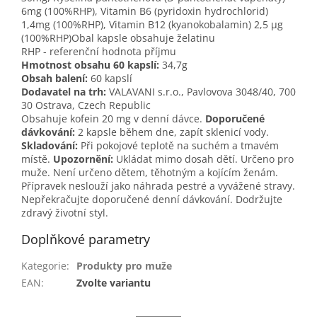
6mg (100%RHP), Vitamin B6 (pyridoxin hydrochlorid)
1,4mg (100%RHP), Vitamin B12 (kyanokobalamin) 2,5 µg
(100%RHP)Obal kapsle obsahuje želatinu
RHP - referenční hodnota příjmu
Hmotnost obsahu 60 kapslí:
34,7g
Obsah balení:
60 kapslí
Dodavatel na trh:
VALAVANI s.r.o., Pavlovova 3048/40, 700
30 Ostrava, Czech Republic
Obsahuje kofein 20 mg v denní dávce.
Doporučené
dávkování:
2 kapsle během dne, zapít sklenicí vody.
Skladování:
Při pokojové teplotě na suchém a tmavém
místě.
Upozornění:
Ukládat mimo dosah dětí. Určeno pro
muže. Není určeno dětem, těhotným a kojícím ženám.
Přípravek neslouží jako náhrada pestré a vyvážené stravy.
Nepřekračujte doporučené denní dávkování. Dodržujte
zdravý životní styl.
Doplňkové parametry
Kategorie
:
Produkty pro muže
EAN
:
Zvolte variantu