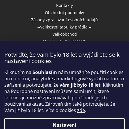
Kontakty
Obchodní podmínky
Zásady zpracování osobních údajů
--velikostní tabulky prádla --
Velkoobchod
Magazín SEX a VZTAHY
Potvrďte, že vám bylo 18 let a vyjádřete se k
nastavení cookies
Přijímáme online platby
Kliknutím na
Souhlasím
nám umožníte použití cookies
pro funkční, analytické a marketingové využití na tomto
zařízení a potvrzujete, že
vám již bylo 18 let
. Kliknutím
na Podrobné nastavení můžete sami určit, které
cookies je možné zpracovávat, popřípadě jejich
používání zakázat. Zároveň tím také potvrzujete, že
Vám již bylo 18 let. Více o cookies
zde
.
Vytvořil Shoptet
Nastavení