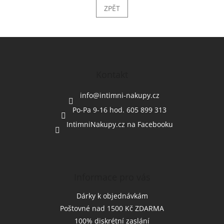
ZPĚT
Z
á
p
a
Kontakt
t
í
info
@
intimni-nakupy.cz
Po-Pa 9-16 hod. 605 899 313
IntimniNakupy.cz na Facebooku
Informace pro vás
Dárky k objednávkám
Poštovné nad 1500 Kč ZDARMA
100% diskrétní zaslání