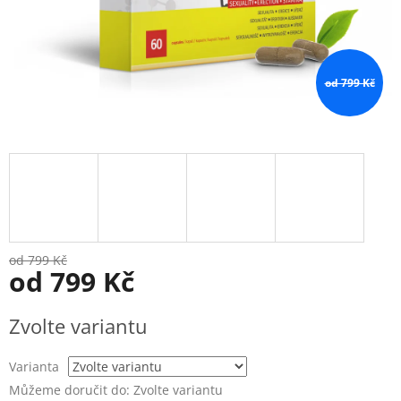
od 799 Kč
od 799 Kč
od
799 Kč
Měrná
Zvolte variantu
cena:
Varianta
Můžeme doručit do:
Zvolte variantu