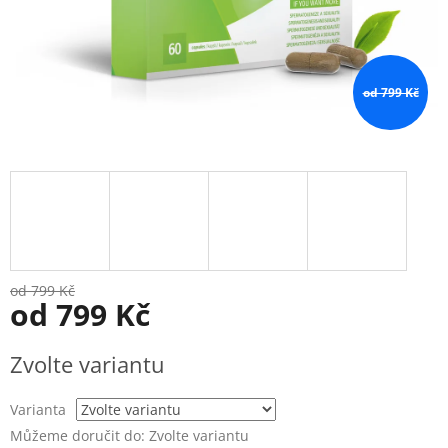
od 799 Kč
od 799 Kč
od
799 Kč
Měrná
Zvolte variantu
cena:
Varianta
Můžeme doručit do:
Zvolte variantu