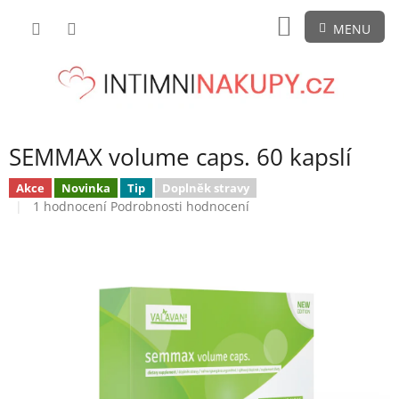
Přejít
NÁKUPNÍ
na
obsah
KOŠÍK
SEMMAX volume caps. 60 kapslí
Akce
Novinka
Tip
Doplněk stravy
Průměrné
1 hodnocení
Podrobnosti hodnocení
hodnocení
produktu
je
5,0
z
5
hvězdiček.