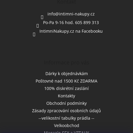
a
Kontakt
t
í
info
@
intimni-nakupy.cz
Po-Pa 9-16 hod. 605 899 313
IntimniNakupy.cz na Facebooku
Informace pro vás
Dárky k objednávkám
Poštovné nad 1500 Kč ZDARMA
100% diskrétní zaslání
Kontakty
Obchodní podmínky
Zásady zpracování osobních údajů
--velikostní tabulky prádla --
Velkoobchod
Magazín SEX a VZTAHY