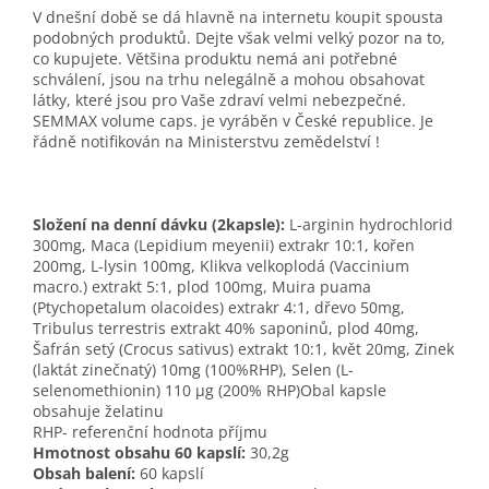
V dnešní době se dá hlavně na internetu koupit spousta
podobných produktů. Dejte však velmi velký pozor na to,
co kupujete. Většina produktu nemá ani potřebné
schválení, jsou na trhu nelegálně a mohou obsahovat
látky, které jsou pro Vaše zdraví velmi nebezpečné.
SEMMAX volume caps. je vyráběn v České republice. Je
řádně notifikován na Ministerstvu zemědelství !
Složení na denní dávku (2kapsle):
L-arginin hydrochlorid
300mg, Maca (Lepidium meyenii) extrakr 10:1, kořen
200mg, L-lysin 100mg, Klikva velkoplodá (Vaccinium
macro.) extrakt 5:1, plod 100mg, Muira puama
(Ptychopetalum olacoides) extrakr 4:1, dřevo 50mg,
Tribulus terrestris extrakt 40% saponinů, plod 40mg,
Šafrán setý (Crocus sativus) extrakt 10:1, květ 20mg, Zinek
(laktát zinečnatý) 10mg (100%RHP), Selen (L-
selenomethionin) 110 μg (200% RHP)Obal kapsle
obsahuje želatinu
RHP- referenční hodnota příjmu
Hmotnost obsahu 60 kapslí:
30,2g
Obsah balení:
60 kapslí