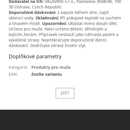
Dodavatel na trh:
VALAVANI s.r.o., Pavlovova 3048/40, 700
30 Ostrava, Czech Republic
Doporučené dávkování:
2 kapsle během dne, zapít
sklenicí vody.
Skladování:
Při pokojové teplotě na suchém
a tmavém místě.
Upozornění:
Ukládat mimo dosah dětí.
Určeno pro muže. Není určeno dětem, těhotným a
kojícím ženám. Přípravek neslouží jako náhrada pestré a
vyvážené stravy. Nepřekračujte doporučené denní
dávkování. Dodržujte zdravý životní styl.
Doplňkové parametry
Kategorie
:
Produkty pro muže
EAN
:
Zvolte variantu
ZPĚT
Z
á
p