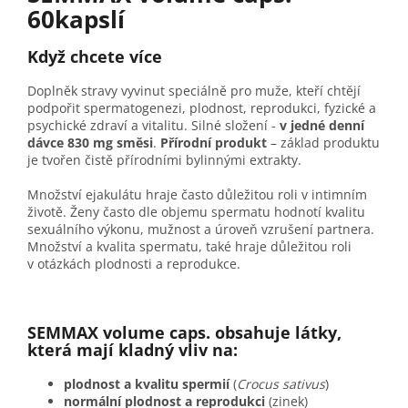
60kapslí
Když chcete více
Doplněk stravy vyvinut speciálně pro muže, kteří chtějí
podpořit spermatogenezi, plodnost, reprodukci, fyzické a
psychické zdraví a vitalitu. Silné složení -
v jedné denní
dávce 830 mg směsi
.
Přírodní produkt
– základ produktu
je tvořen čistě přírodními bylinnými extrakty.
Množství ejakulátu hraje často důležitou roli v intimním
životě. Ženy často dle objemu spermatu hodnotí kvalitu
sexuálního výkonu, mužnost a úroveň vzrušení partnera.
Množství a kvalita spermatu, také hraje důležitou roli
v otázkách plodnosti a reprodukce.
SEMMAX volume caps. obsahuje látky,
která mají kladný vliv na:
plodnost a kvalitu spermií
(
Crocus sativus
)
normální plodnost a reprodukci
(zinek)