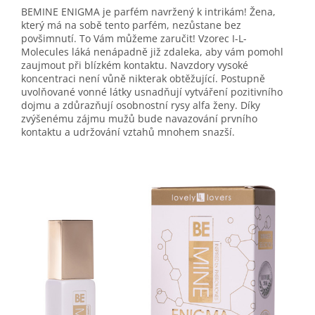
BEMINE ENIGMA je parfém navržený k intrikám! Žena,
který má na sobě tento parfém, nezůstane bez
povšimnutí. To Vám můžeme zaručit! Vzorec I-L-
Molecules láká nenápadně již zdaleka, aby vám pomohl
zaujmout při blízkém kontaktu. Navzdory vysoké
koncentraci není vůně nikterak obtěžující. Postupně
uvolňované vonné látky usnadňují vytváření pozitivního
dojmu a zdůrazňují osobnostní rysy alfa ženy. Díky
zvýšenému zájmu mužů bude navazování prvního
kontaktu a udržování vztahů mnohem snazší.