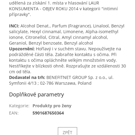
udělená za získání 1. místa v hlasování LAUR
KONSUMENTA - OBJEV ROKU 2014 v kategorii "intimní
přípravky".
INCI:
Alcohol Denat., Parfum (Fragrance), Linalool, Benzyl
salicylate, Hexyl cinnamal, Limonene, Alpha-isomethyl
ionone, Citronellol, Citral, Amyl cinnamyl alcohol,
Geraniol, Benzyl benzoate, Benzyl alcohol
Upozornění:
Hořlavý i v suchém stavu. Nepoužívejte na
podrážděné části těla. Zabraňte kontaktu s očima. Při
kontaktu s očima opláchněte velkým množstvím vody.
Nestříkejte v blízkosti ohně. Rozprašujte ze vzdálenosti 30
cm od těla.
Dodavatel na trh:
BENEFITNET GROUP Sp. z o.o., ul.
Symfonii 4/13 ; 02-786 Warszawa, Poland
Doplňkové parametry
Kategorie
:
Produkty pro ženy
EAN
:
5901687650364
ZPĚT