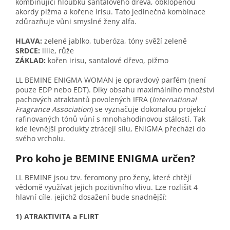
kombinující hloubku santalového dřeva, obklopenou
akordy pižma a kořene irisu. Tato jedinečná kombinace
zdůrazňuje vůni smyslné ženy alfa.
HLAVA:
zelené jablko, tuberóza, tóny svěží zeleně
SRDCE:
lilie, růže
ZÁKLAD:
kořen irisu, santalové dřevo, pižmo
LL BEMINE ENIGMA WOMAN je opravdový parfém (není
pouze EDP nebo EDT). Díky obsahu maximálního množství
pachových atraktantů povolených IFRA (
International
Fragrance Association
) se vyznačuje dokonalou projekcí
rafinovaných tónů vůní s mnohahodinovou stálostí. Tak
kde levnější produkty ztrácejí sílu, ENIGMA přechází do
svého vrcholu.
Pro koho je BEMINE ENIGMA určen?
LL BEMINE jsou tzv. feromony pro ženy, které chtějí
vědomě využívat jejich pozitivního vlivu. Lze rozlišit 4
hlavní cíle, jejichž dosažení bude snadnější:
1) ATRAKTIVITA a FLIRT