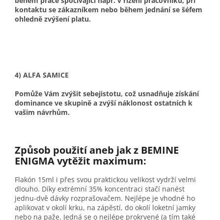
během práce spočívající např. v řízení pracovníků, při
kontaktu se zákazníkem nebo během jednání se šéfem
ohledně zvýšení platu.
4) ALFA SAMICE
Pomůže Vám zvýšit sebejistotu, což usnadňuje získání
dominance ve skupině a zvýší náklonost ostatních k
vašim návrhům.
Způsob použití aneb jak z BEMINE
ENIGMA vytěžit maximum:
Flakón 15ml i přes svou praktickou velikost vydrží velmi
dlouho. Díky extrémní 35% koncentraci stačí nanést
jednu-dvě dávky rozprašovačem. Nejlépe je vhodné ho
aplikovat v okolí krku, na zápěstí, do okolí loketní jamky
nebo na paže. Jedná se o nejlépe prokrvené (a tím také