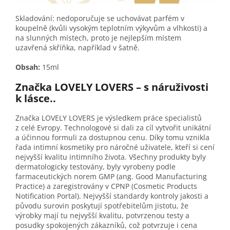
Skladování: nedoporučuje se uchovávat parfém v
koupelně (kvůli vysokým teplotním výkyvům a vlhkosti) a
na slunných místech, proto je nejlepším místem
uzavřená skříňka, například v šatně.
Obsah:
15ml
Značka LOVELY LOVERS – s náruživosti
k lásce..
Značka LOVELY LOVERS je výsledkem práce specialistů
z celé Evropy. Technologové si dali za cíl vytvořit unikátní
a účinnou formuli za dostupnou cenu. Díky tomu vznikla
řada intimní kosmetiky pro náročné uživatele, kteří si cení
nejvyšší kvalitu intimního života. Všechny produkty byly
dermatologicky testovány, byly vyrobeny podle
farmaceutických norem GMP (ang. Good Manufacturing
Practice) a zaregistrovány v CPNP (Cosmetic Products
Notification Portal). Nejvyšší standardy kontroly jakosti a
původu surovin poskytují spotřebitelům jistotu, že
výrobky mají tu nejvyšší kvalitu, potvrzenou testy a
posudky spokojených zákazníků, což potvrzuje i cena