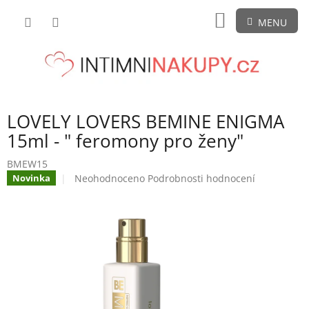
Přejít
NÁKUPNÍ
na
obsah
KOŠÍK
LOVELY LOVERS BEMINE ENIGMA
15ml - " feromony pro ženy"
BMEW15
Průměrné
Neohodnoceno
Podrobnosti hodnocení
Novinka
hodnocení
produktu
je
0,0
z
5
hvězdiček.