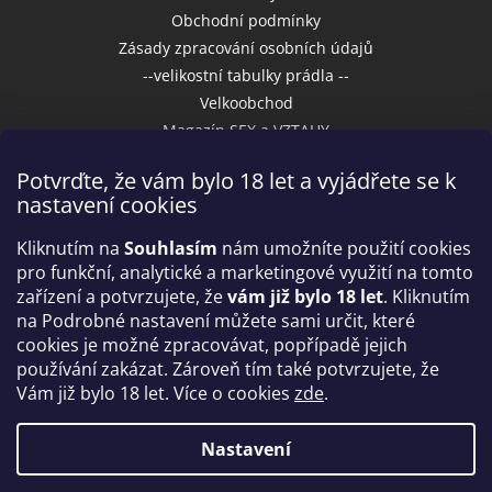
Obchodní podmínky
Zásady zpracování osobních údajů
--velikostní tabulky prádla --
Velkoobchod
Magazín SEX a VZTAHY
Potvrďte, že vám bylo 18 let a vyjádřete se k
nastavení cookies
Přijímáme online platby
Kliknutím na
Souhlasím
nám umožníte použití cookies
pro funkční, analytické a marketingové využití na tomto
zařízení a potvrzujete, že
vám již bylo 18 let
. Kliknutím
na Podrobné nastavení můžete sami určit, které
cookies je možné zpracovávat, popřípadě jejich
používání zakázat. Zároveň tím také potvrzujete, že
Vám již bylo 18 let. Více o cookies
zde
.
Vytvořil Shoptet
Nastavení