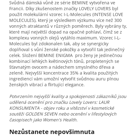
Svůdná dámská vůně ze série BEMINE vytvořena ve
Francii. Díky zkušenostem značky LOVELY LOVERS byl
použit molekulární vzorec I-L-Molecules (INTENSE LOVE
MOLECULES), který je výsledkem výzkumu více než 300
vonných atraktantů v různých poměrech. Byly vybrány ty,
které mají největší dopad na opačné pohlaví, čímž se z
komplexu vonných olejů vytáhlo maximum. Vzorec I-L-
Molecules byl zdokonalen tak, aby se synergicky
doplňoval s vůní ženské pokožky a vytvořil tak jedinečný
celek. Složení BEMINE ENIGMA pro ženy je jedinečnou
kombinací lehkých květinových tónů, propletených se
šťavnatým ovocem a nádechem smyslného dřeva a
zeleně. Nejvyšší koncentrace 35% a kvalita použitých
ingrediencí vám umožní vytvořit svůdnou auru plnou
ženských vibrací a flirtující elegance.
Potvrzením nejvyšší kvality a spokojenosti zákazníků jsou
udělená ocenění pro značku Lovely Lovers: LAUR
KONSUMENTA - objev roku a vítězství v kosmetické
soutěži GOLDEN SEVEN nebo ocenění v lifestylových
časopisech jako Women's Health.
Nezůstanete nepovšimnuta