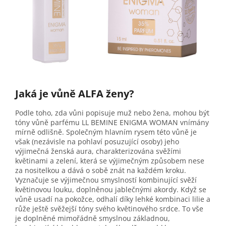
Jaká je vůně ALFA ženy?
Podle toho, zda vůni popisuje muž nebo žena, mohou být
tóny vůně parfému LL BEMINE ENIGMA WOMAN vnímány
mírně odlišně. Společným hlavním rysem této vůně je
však (nezávisle na pohlaví posuzující osoby) jeho
výjimečná ženská aura, charakterizována svěžími
květinami a zelení, která se výjimečným způsobem nese
za nositelkou a dává o sobě znát na každém kroku.
Vyznačuje se výjimečnou smyslností kombinující svěží
květinovou louku, doplněnou jablečnými akordy. Když se
vůně usadí na pokožce, odhalí díky lehké kombinaci lilie a
růže ještě svěžejší tóny svého květinového srdce. To vše
je doplněné mimořádně smyslnou základnou,