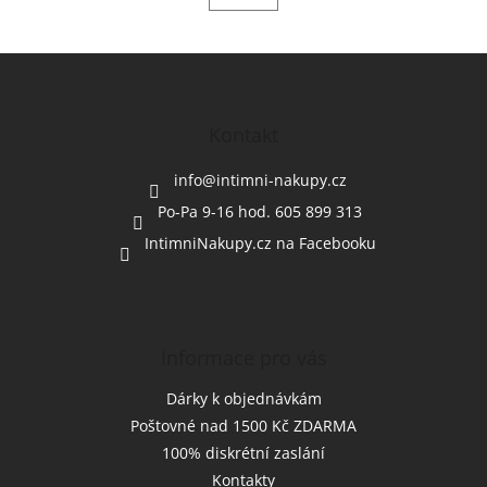
Z
á
p
a
Kontakt
t
í
info
@
intimni-nakupy.cz
Po-Pa 9-16 hod. 605 899 313
IntimniNakupy.cz na Facebooku
Informace pro vás
Dárky k objednávkám
Poštovné nad 1500 Kč ZDARMA
100% diskrétní zaslání
Kontakty