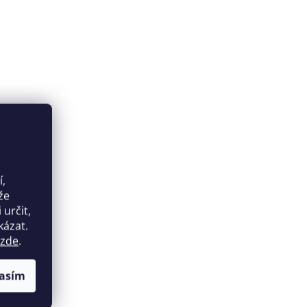
í,
že
určit,
kázat.
zde
.
asím