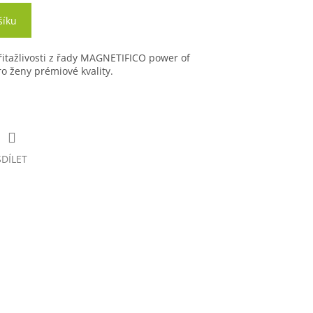
šíku
řitažlivosti z řady MAGNETIFICO power of
o ženy prémiové kvality.
SDÍLET