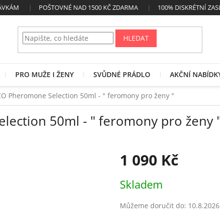
NÁVKÁM
POŠTOVNÉ NAD 1500 KČ ZDARMA
100% DISKRÉTNÍ ZAS
HLEDAT
PRO MUŽE I ŽENY
SVŮDNÉ PRÁDLO
AKČNÍ NABÍDK
 Pheromone Selection 50ml - " feromony pro ženy "
ction 50ml - " feromony pro ženy 
1 090 Kč
Měrná
Skladem
cena:
Můžeme doručit do:
10.8.2026