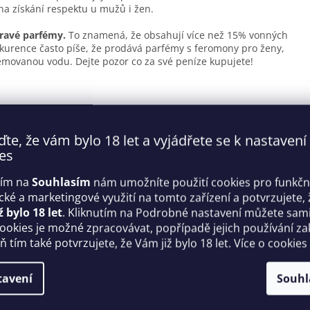
na získání respektu u mužů i žen.
pravé parfémy.
To znamená, že obsahují více než 15% vonných
onkurence často píše, že prodává parfémy s feromony pro ženy,
femovanou vodu. Dejte pozor co za své peníze kupujete!
 jak voní Pheromone Selection
ďte, že vám bylo 18 let a vyjádřete se k nastavení
 dekolt nebo oblečení.
es
dů, čistého tónu pačuli a výrazných ovocnych tónů. V konečné
ňují celou kompozici. Je to podmanivá vůně plná fantazie a
tím na
Souhlasím
nám umožníte použití cookies pro funkčn
ické a marketingové využití na tomto zařízení a potvrzujete, 
ž bylo 18 let
. Kliknutím na Podrobné nastavení můžete sami 
cookies je možné zpracovávat, popřípadě jejich používání za
 tím také potvrzujete, že Vám již bylo 18 let. Více o cookies
l, jasmín
tavení
Souhl
(Aqua), Benzyl Salicylate, Limonenes, Alpha-Isomethyl-Ionone,