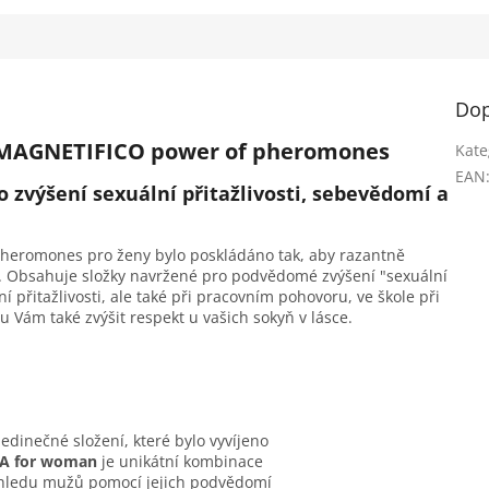
Dop
- MAGNETIFICO power of pheromones
Kate
EAN
 zvýšení sexuální přitažlivosti, sebevědomí a
heromones pro ženy bylo poskládáno tak, aby razantně
žů. Obsahuje složky navržené pro podvědomé zvýšení "sexuální
přitažlivosti, ale také při pracovním pohovoru, ve škole při
ám také zvýšit respekt u vašich sokyň v lásce.
inečné složení, které bylo vyvíjeno
A for woman
je unikátní kombinace
 pohledu mužů pomocí jejich podvědomí