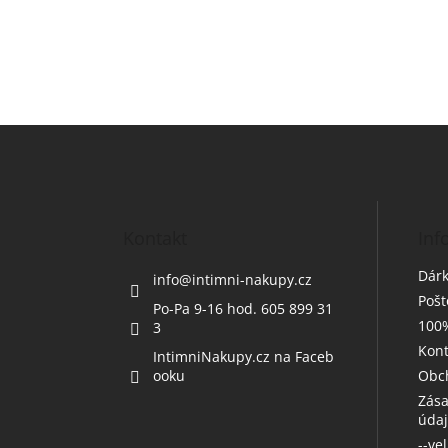
Z
á
p
a
t
Kontakt
Inf
í
Dárk
info
@
intimni-nakupy.cz
Poš
Po-Pa 9-16 hod. 605 899 31
100%
3
Kont
IntimniNakupy.cz na Faceb
ooku
Obc
Zása
úda
--ve