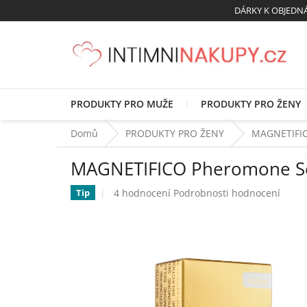
Přejít
DÁRKY K OBJED
na
obsah
PRODUKTY PRO MUŽE
PRODUKTY PRO ŽENY
Domů
PRODUKTY PRO ŽENY
MAGNETIFICO
MAGNETIFICO Pheromone Sele
Průměrné
4 hodnocení
Podrobnosti hodnocení
Tip
hodnocení
produktu
je
5,0
z
5
hvězdiček.