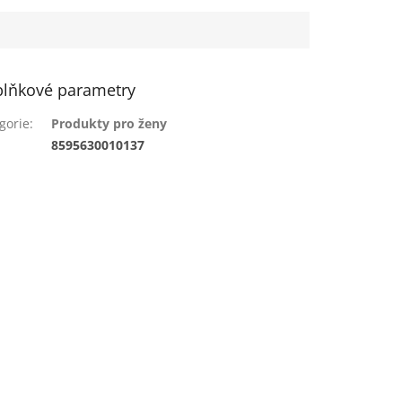
lňkové parametry
gorie
:
Produkty pro ženy
:
8595630010137