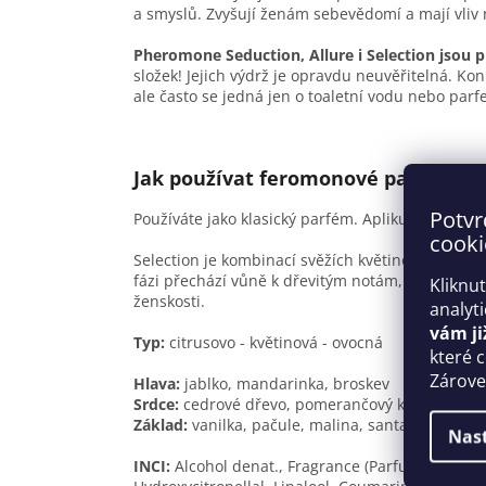
a smyslů. Zvyšují ženám sebevědomí a mají vliv 
Pheromone Seduction, Allure i Selection jsou 
složek! Jejich výdrž je opravdu neuvěřitelná. K
ale často se jedná jen o toaletní vodu nebo par
Jak používat feromonové parfémy a
Potvr
Používáte jako klasický parfém. Aplikujte na krk,
cooki
Selection je kombinací svěžích květinových akor
fázi přechází vůně k dřevitým notám, které dopl
Kliknu
ženskosti.
analyt
vám ji
Typ:
citrusovo - květinová - ovocná
které 
Zároveň
Hlava:
jablko, mandarinka, broskev
Srdce:
cedrové dřevo, pomerančový květ, karame
Základ:
vanilka, pačule, malina, santalové dřevo
Nas
INCI:
Alcohol denat., Fragrance (Parfum), Water 