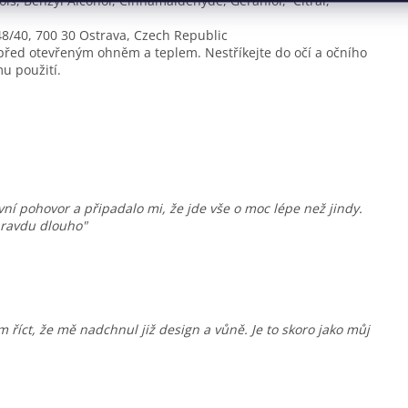
lols, Benzyl Alcohol, Cinnamaldehyde, Geraniol, Citral,
48/40, 700 30 Ostrava, Czech Republic
před otevřeným ohněm a teplem. Nestříkejte do očí a očního
u použití.
ní pohovor a připadalo mi, že jde vše o moc lépe než jindy.
pravdu dlouho"
říct, že mě nadchnul již design a vůně. Je to skoro jako můj