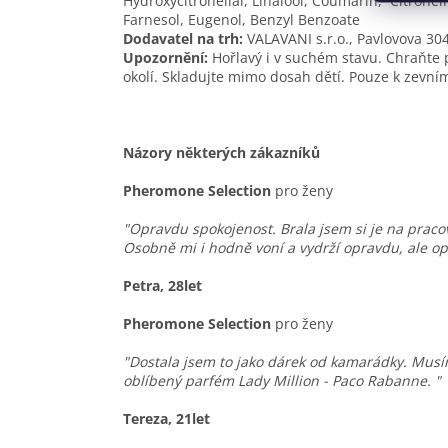
Hydroxycitronellal, Linalool, Coumarin, Citronel
Farnesol, Eugenol, Benzyl Benzoate
Dodavatel na trh:
VALAVANI s.r.o., Pavlovova 30
Upozornění:
Hořlavý i v suchém stavu. Chraňte 
okolí. Skladujte mimo dosah dětí. Pouze k zevním
Názory některých zákazníků
Pheromone Selection
pro ženy
"Opravdu spokojenost. Brala jsem si je na pracov
Osobně mi i hodně voní a vydrží opravdu, ale o
Petra, 28let
Pheromone Selection
pro ženy
"Dostala jsem to jako dárek od kamarádky. Musím 
oblíbený parfém Lady Million - Paco Rabanne. "
Tereza, 21let