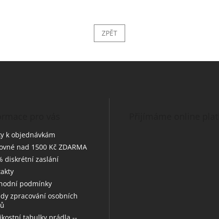
ZPĚT
ormace pro vás
Přijímáme online pla
y k objednávkám
tovné nad 1500 Kč ZDARMA
 diskrétní zaslání
akty
hodní podmínky
dy zpracování osobních
jů
likostní tabulky prádla --