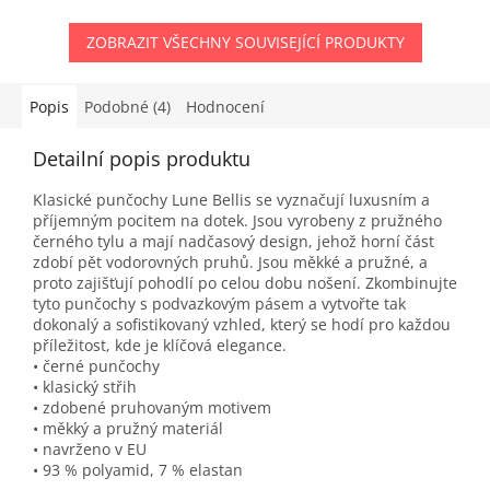
ZOBRAZIT VŠECHNY SOUVISEJÍCÍ PRODUKTY
Popis
Podobné (4)
Hodnocení
Detailní popis produktu
Klasické punčochy Lune Bellis se vyznačují luxusním a
příjemným pocitem na dotek. Jsou vyrobeny z pružného
černého tylu a mají nadčasový design, jehož horní část
zdobí pět vodorovných pruhů. Jsou měkké a pružné, a
proto zajišťují pohodlí po celou dobu nošení. Zkombinujte
tyto punčochy s podvazkovým pásem a vytvořte tak
dokonalý a sofistikovaný vzhled, který se hodí pro každou
příležitost, kde je klíčová elegance.
• černé punčochy
• klasický střih
• zdobené pruhovaným motivem
• měkký a pružný materiál
• navrženo v EU
• 93 % polyamid, 7 % elastan