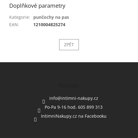
Doplňkové parametry
Kategorie
:
punčochy na pas
EAN
:
1210004825274
ZPĚT
Z
á
p
a
Kontakt
t
í
info
@
intimni-nakupy.cz
Po-Pa 9-16 hod. 605 899 313
IntimniNakupy.cz na Facebooku