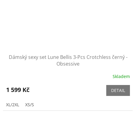
Dámský sexy set Lune Bellis 3-Pcs Crotchless černý -
Obsessive
Skladem
1 599 Kč
DETAIL
XL/2XL
XS/S