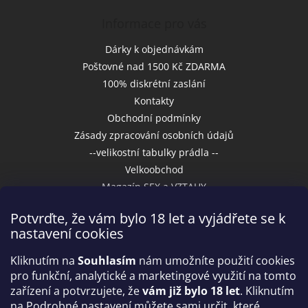
Informace pro vás
Dárky k objednávkám
Poštovné nad 1500 Kč ZDARMA
100% diskrétní zaslání
Kontakty
Obchodní podmínky
Zásady zpracování osobních údajů
--velikostní tabulky prádla --
Velkoobchod
Magazín SEX a VZTAHY
Potvrďte, že vám bylo 18 let a vyjádřete se k
nastavení cookies
Přijímáme online platby
Kliknutím na
Souhlasím
nám umožníte použití cookies
pro funkční, analytické a marketingové využití na tomto
zařízení a potvrzujete, že
vám již bylo 18 let
. Kliknutím
na Podrobné nastavení můžete sami určit, které