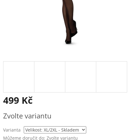
499 Kč
Měrná
Zvolte variantu
cena:
Varianta
Můžeme doručit do:
Zvolte variantu