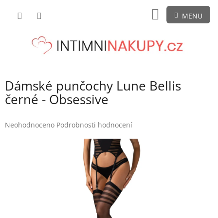
Přejít
NÁKUPNÍ
na
obsah
KOŠÍK
Dámské punčochy Lune Bellis
černé - Obsessive
Průměrné
Neohodnoceno
Podrobnosti hodnocení
hodnocení
produktu
je
0,0
z
5
hvězdiček.