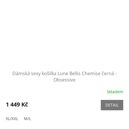
Dámská sexy košilka Lune Bellis Chemise černá -
Obsessive
Skladem
1 449 Kč
DETAIL
XL/XXL
M/L