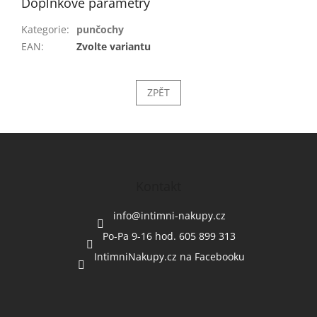
Doplňkové parametry
Kategorie
:
punčochy
EAN
:
Zvolte variantu
ZPĚT
Z
á
p
a
Kontakt
t
í
info
@
intimni-nakupy.cz
Po-Pa 9-16 hod. 605 899 313
IntimniNakupy.cz na Facebooku