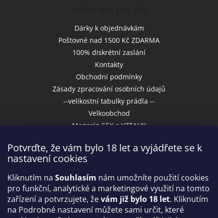
Informace pro vás
Dárky k objednávkám
Poštovné nad 1500 Kč ZDARMA
100% diskrétní zaslání
Kontakty
Obchodní podmínky
Zásady zpracování osobních údajů
--velikostní tabulky prádla --
Velkoobchod
Magazín SEX a VZTAHY
Potvrďte, že vám bylo 18 let a vyjádřete se k
nastavení cookies
Přijímáme online platby
Kliknutím na
Souhlasím
nám umožníte použití cookies
pro funkční, analytické a marketingové využití na tomto
zařízení a potvrzujete, že
vám již bylo 18 let
. Kliknutím
na Podrobné nastavení můžete sami určit, které