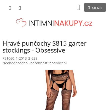
Přejít
NÁKUPNÍ
na
obsah
KOŠÍK
Hravé punčochy S815 garter
stockings - Obsessive
P51060_1-2013_2-628_
Průměrné
Neohodnoceno
Podrobnosti hodnocení
hodnocení
produktu
je
0,0
z
5
hvězdiček.