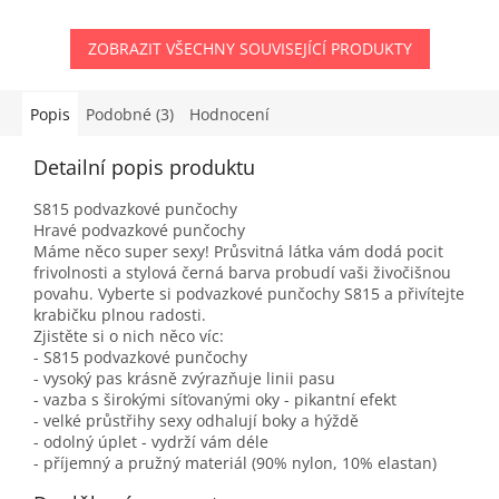
ZOBRAZIT VŠECHNY SOUVISEJÍCÍ PRODUKTY
Popis
Podobné (3)
Hodnocení
Detailní popis produktu
S815 podvazkové punčochy
Hravé podvazkové punčochy
Máme něco super sexy! Průsvitná látka vám dodá pocit
frivolnosti a stylová černá barva probudí vaši živočišnou
povahu. Vyberte si podvazkové punčochy S815 a přivítejte
krabičku plnou radosti.
Zjistěte si o nich něco víc:
- S815 podvazkové punčochy
- vysoký pas krásně zvýrazňuje linii pasu
- vazba s širokými síťovanými oky - pikantní efekt
- velké průstřihy sexy odhalují boky a hýždě
- odolný úplet - vydrží vám déle
- příjemný a pružný materiál (90% nylon, 10% elastan)