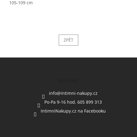
105-109 cm
ZPĚT
Z
á
p
a
Kontakt
t
í
info
@
intimni-nakupy.cz
Po-Pa 9-16 hod. 605 899 313
IntimniNakupy.cz na Facebooku