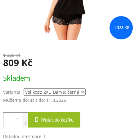
1 328 Kč
1 328 Kč
809 Kč
Měrná
Skladem
cena:
Varianta
Můžeme doručit do:
11.8.2026
Přidat do košíku
Detailní informace