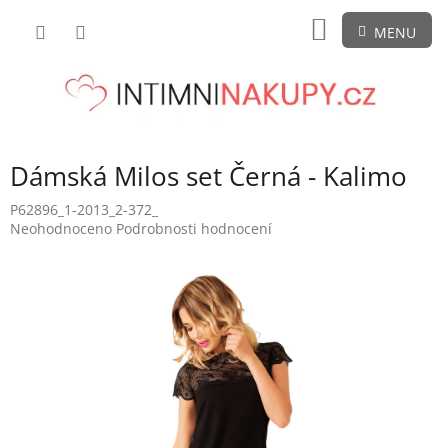
Přejít
NÁKUPNÍ
na
obsah
KOŠÍK
Dámská Milos set Černá - Kalimo
P62896_1-2013_2-372_
Průměrné
Neohodnoceno
Podrobnosti hodnocení
hodnocení
produktu
je
0,0
z
5
hvězdiček.