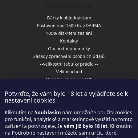
Informace pro vás
Dárky k objednávkám
Poštovné nad 1500 Kč ZDARMA
100% diskrétní zaslání
Kontakty
Obchodní podmínky
Zásady zpracování osobních údajů
--velikostní tabulky prádla --
Velkoobchod
Magazín SEX a VZTAHY
Potvrďte, že vám bylo 18 let a vyjádřete se k
nastavení cookies
Přijímáme online platby
Kliknutím na
Souhlasím
nám umožníte použití cookies
pro funkční, analytické a marketingové využití na tomto
zařízení a potvrzujete, že
vám již bylo 18 let
. Kliknutím
na Podrobné nastavení můžete sami určit, které