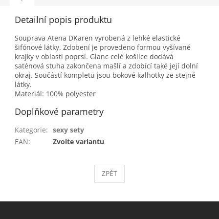
Detailní popis produktu
Souprava Atena DKaren vyrobená z lehké elastické
šifónové látky. Zdobení je provedeno formou vyšívané
krajky v oblasti poprsí. Glanc celé košilce dodává
saténová stuha zakončena mašlí a zdobící také její dolní
okraj. Součástí kompletu jsou bokové kalhotky ze stejné
látky.
Materiál: 100% polyester
Doplňkové parametry
Kategorie
:
sexy sety
EAN
:
Zvolte variantu
ZPĚT
Z
á