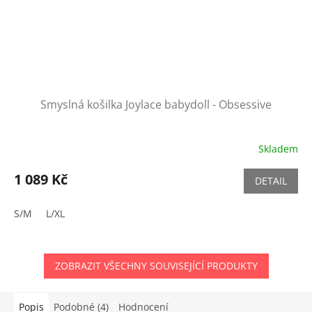
Smyslná košilka Joylace babydoll - Obsessive
Skladem
1 089 Kč
DETAIL
S/M
L/XL
ZOBRAZIT VŠECHNY SOUVISEJÍCÍ PRODUKTY
Popis
Podobné (4)
Hodnocení