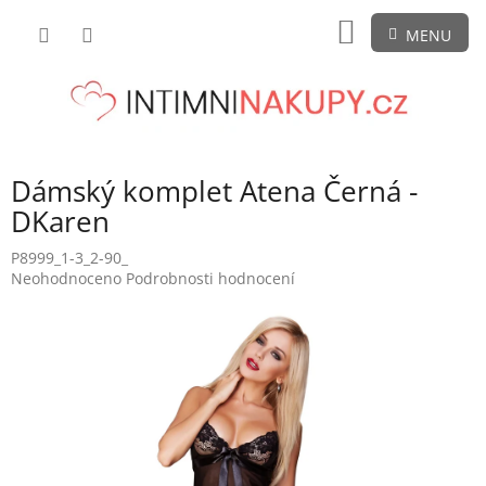
Přejít
NÁKUPNÍ
na
obsah
KOŠÍK
Dámský komplet Atena Černá -
DKaren
P8999_1-3_2-90_
Průměrné
Neohodnoceno
Podrobnosti hodnocení
hodnocení
produktu
je
0,0
z
5
hvězdiček.