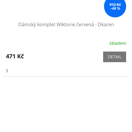
912 Kč
–48 %
Dámský komplet Wiktorie červená - Dkaren
Skladem
471 Kč
DETAIL
S