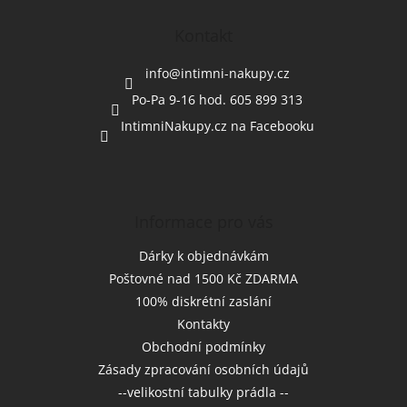
p
a
Kontakt
t
í
info
@
intimni-nakupy.cz
Po-Pa 9-16 hod. 605 899 313
IntimniNakupy.cz na Facebooku
Informace pro vás
Dárky k objednávkám
Poštovné nad 1500 Kč ZDARMA
100% diskrétní zaslání
Kontakty
Obchodní podmínky
Zásady zpracování osobních údajů
--velikostní tabulky prádla --