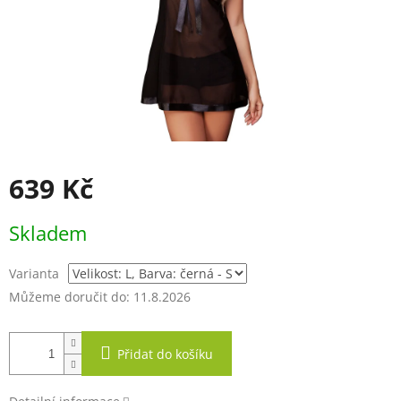
639 Kč
Měrná
Skladem
cena:
Varianta
Můžeme doručit do:
11.8.2026
Přidat do košíku