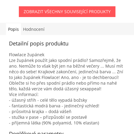
ZOBRAZIT VŠECHNY SOUVISEJÍCÍ PRODUKTY
Popis
Hodnocení
Detailní popis produktu
Flowlace župánek
Lze župánek použít jako spodní prádlo? Samozřejmě, že
ano. Nemůže to však být jen na běžné večery ... Musí mít
něco do sebe! Krajkové zakončení, jedinečná barva ... Zní
to jako župánek Flowlace! Ano, ano - je to dechberoucí!
Oblečte si ho přes spodní prádlo nebo přímo na nahé
tělo, každá verze vám dodá úžasný sexappeal!
Více informací:
- úžasný střih - celé tělo vypadá božsky
- fantastická modrá barva - jedinečný vzhled!
- průsvitná krajka – dodá vášeň
- stužka v pase – přizpůsobí se postavě
- příjemná látka (90% polyamid, 10% elastan)
Doplňkové parametry