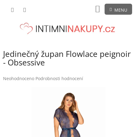
Přejít
NÁKUPNÍ
na
obsah
KOŠÍK
Jedinečný župan Flowlace peignoir
- Obsessive
Průměrné
Neohodnoceno
Podrobnosti hodnocení
hodnocení
produktu
je
0,0
z
5
hvězdiček.