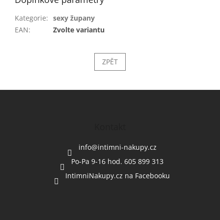
Kategorie
:
sexy župany
EAN
:
Zvolte variantu
ZPĚT
Z
á
p
a
Kontakt
t
í
info
@
intimni-nakupy.cz
Po-Pa 9-16 hod. 605 899 313
IntimniNakupy.cz na Facebooku