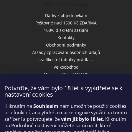
Informace pro vás
Dárky k objednávkám
Poštovné nad 1500 Kč ZDARMA
100% diskrétní zaslání
Kontakty
Obchodní podmínky
Zásady zpracování osobních údajů
--velikostní tabulky prádla --
Velkoobchod
Magazín SEX a VZTAHY
Potvrďte, že vám bylo 18 let a vyjádřete se k
nastavení cookies
Přijímáme online platby
Kliknutím na
Souhlasím
nám umožníte použití cookies
pro funkční, analytické a marketingové využití na tomto
zařízení a potvrzujete, že
vám již bylo 18 let
. Kliknutím
na Podrobné nastavení můžete sami určit, které