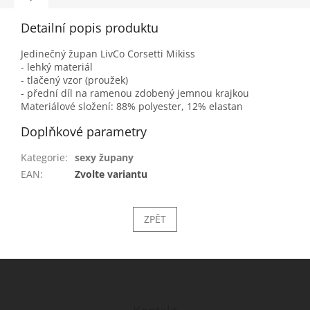
Detailní popis produktu
Jedinečný župan LivCo Corsetti Mikiss
- lehký materiál
- tlačený vzor (proužek)
- přední díl na ramenou zdobený jemnou krajkou
Materiálové složení: 88% polyester, 12% elastan
Doplňkové parametry
Kategorie
:
sexy župany
EAN
:
Zvolte variantu
ZPĚT
Z
á
p