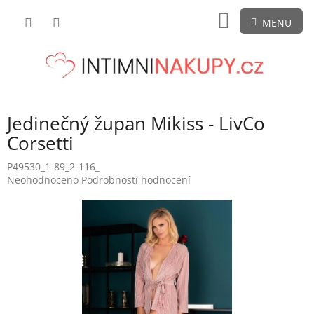
Přejít
NÁKUPNÍ
na
obsah
KOŠÍK
Jedinečný župan Mikiss - LivCo
Corsetti
P49530_1-89_2-116_
Průměrné
Neohodnoceno
Podrobnosti hodnocení
hodnocení
produktu
je
0,0
z
5
hvězdiček.