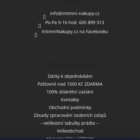
a
Kontakt
t
í
info
@
intimni-nakupy.cz
Po-Pa 9-16 hod. 605 899 313
IntimniNakupy.cz na Facebooku
Informace pro vás
Dárky k objednávkám
Poštovné nad 1500 Kč ZDARMA
100% diskrétní zaslání
Kontakty
Obchodní podmínky
Zásady zpracování osobních údajů
--velikostní tabulky prádla --
Velkoobchod
Magazín SEX a VZTAHY