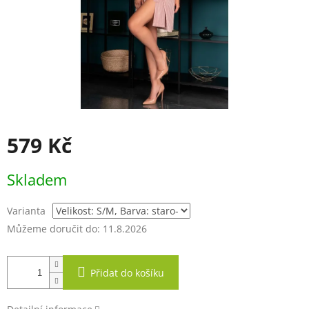
579 Kč
Měrná
Skladem
cena:
Varianta
Můžeme doručit do:
11.8.2026
Přidat do košíku