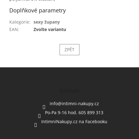
Doplňkové parametry
Kategorie
:
sexy župany
EAN
:
Zvolte variantu
ZPĚT
Z
á
p
a
Kontakt
t
í
info
@
intimni-nakupy.cz
Po-Pa 9-16 hod. 605 899 313
IntimniNakupy.cz na Facebooku