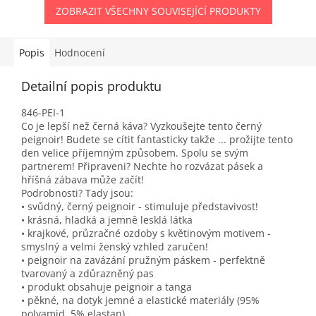
ZOBRAZIT VŠECHNY SOUVISEJÍCÍ PRODUKTY
Popis
Hodnocení
Detailní popis produktu
846-PEI-1
Co je lepší než černá káva? Vyzkoušejte tento černý
peignoir! Budete se cítit fantasticky takže ... prožijte tento
den velice příjemným způsobem. Spolu se svým
partnerem! Připraveni? Nechte ho rozvázat pásek a
hříšná zábava může začít!
Podrobnosti? Tady jsou:
• svůdný, černý peignoir - stimuluje představivost!
• krásná, hladká a jemně lesklá látka
• krajkové, průzračné ozdoby s květinovým motivem -
smyslný a velmi ženský vzhled zaručen!
• peignoir na zavázání pružným páskem - perfektně
tvarovaný a zdůrazněný pas
• produkt obsahuje peignoir a tanga
• pěkné, na dotyk jemné a elastické materiály (95%
polyamid, 5% elastan)