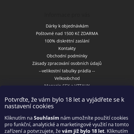
Informace pro vás
Dárky k objednávkám
Poštovné nad 1500 Kč ZDARMA
100% diskrétní zaslání
Kontakty
Obchodní podmínky
Zásady zpracování osobních údajů
--velikostní tabulky prádla --
Velkoobchod
Magazín SEX a VZTAHY
Potvrďte, že vám bylo 18 let a vyjádřete se k
nastavení cookies
Přijímáme online platby
Kliknutím na
Souhlasím
nám umožníte použití cookies
pro funkční, analytické a marketingové využití na tomto
zařízení a potvrzujete, že
vám již bylo 18 let
. Kliknutím