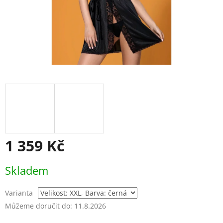
1 359 Kč
Měrná
Skladem
cena:
Varianta
Můžeme doručit do:
11.8.2026