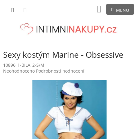
Přejít
NÁKUPNÍ
na
obsah
KOŠÍK
Sexy kostým Marine - Obsessive
10896_1-BILA_2-S/M_
Průměrné
Neohodnoceno
Podrobnosti hodnocení
hodnocení
produktu
je
0,0
z
5
hvězdiček.