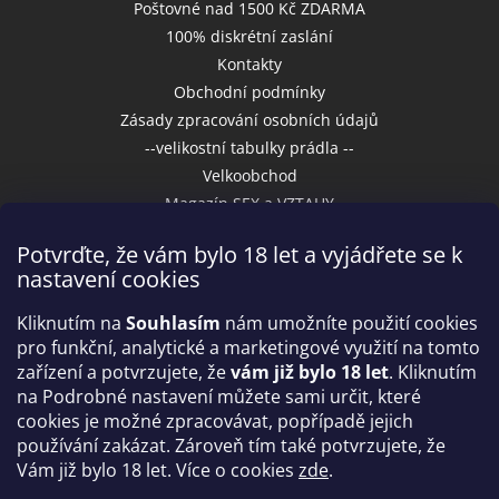
Poštovné nad 1500 Kč ZDARMA
100% diskrétní zaslání
Kontakty
Obchodní podmínky
Zásady zpracování osobních údajů
--velikostní tabulky prádla --
Velkoobchod
Magazín SEX a VZTAHY
Potvrďte, že vám bylo 18 let a vyjádřete se k
nastavení cookies
Přijímáme online platby
Kliknutím na
Souhlasím
nám umožníte použití cookies
pro funkční, analytické a marketingové využití na tomto
zařízení a potvrzujete, že
vám již bylo 18 let
. Kliknutím
na Podrobné nastavení můžete sami určit, které
cookies je možné zpracovávat, popřípadě jejich
používání zakázat. Zároveň tím také potvrzujete, že
Vám již bylo 18 let. Více o cookies
zde
.