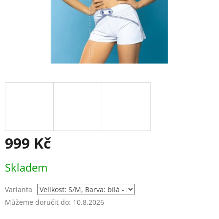
999 Kč
Měrná
Skladem
cena:
Varianta
Můžeme doručit do:
10.8.2026