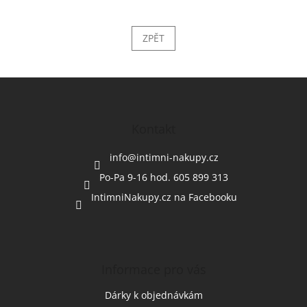
ZPĚT
Z
á
p
a
Kontakt
t
í
info
@
intimni-nakupy.cz
Po-Pa 9-16 hod. 605 899 313
IntimniNakupy.cz na Facebooku
Informace pro vás
Dárky k objednávkám