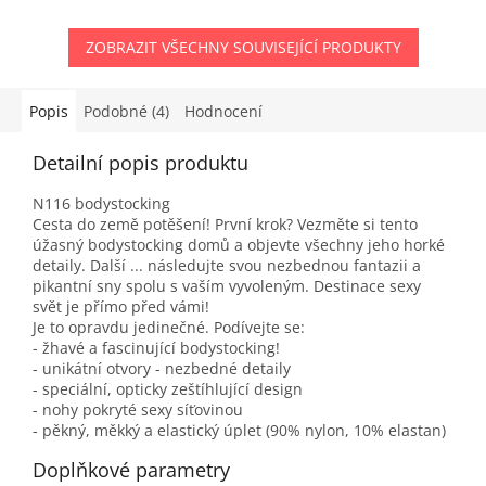
ZOBRAZIT VŠECHNY SOUVISEJÍCÍ PRODUKTY
Popis
Podobné (4)
Hodnocení
Detailní popis produktu
N116 bodystocking
Cesta do země potěšení! První krok? Vezměte si tento
úžasný bodystocking domů a objevte všechny jeho horké
detaily. Další ... následujte svou nezbednou fantazii a
pikantní sny spolu s vaším vyvoleným. Destinace sexy
svět je přímo před vámi!
Je to opravdu jedinečné. Podívejte se:
- žhavé a fascinující bodystocking!
- unikátní otvory - nezbedné detaily
- speciální, opticky zeštíhlující design
- nohy pokryté sexy síťovinou
- pěkný, měkký a elastický úplet (90% nylon, 10% elastan)
Doplňkové parametry