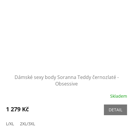
Dámské sexy body Soranna Teddy černozlaté -
Obsessive
Skladem
1 279 Kč
DETAIL
L/XL
2XL/3XL