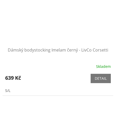
Dámský bodystocking Imelam černý - LivCo Corsetti
Skladem
639 Kč
DETAIL
S/L