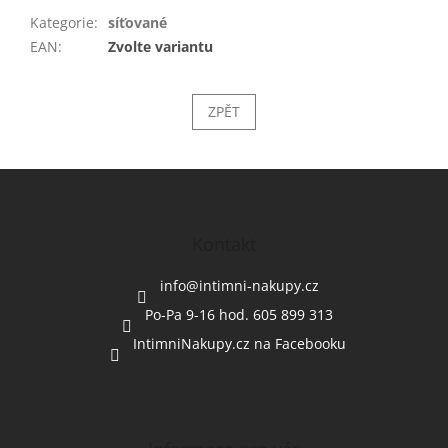
Kategorie
:
síťované
EAN
:
Zvolte variantu
ZPĚT
Z
á
p
a
Kontakt
t
í
info
@
intimni-nakupy.cz
Po-Pa 9-16 hod. 605 899 313
IntimniNakupy.cz na Facebooku