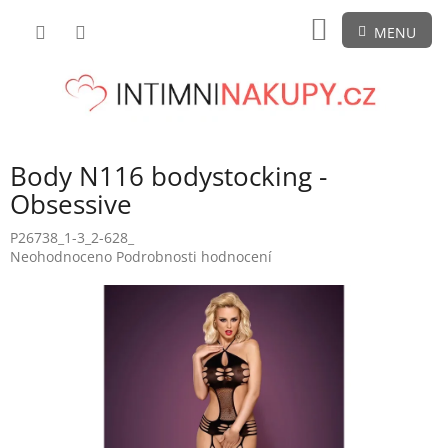
Přejít
NÁKUPNÍ
na
obsah
KOŠÍK
Body N116 bodystocking -
Obsessive
P26738_1-3_2-628_
Průměrné
Neohodnoceno
Podrobnosti hodnocení
hodnocení
produktu
je
0,0
z
5
hvězdiček.