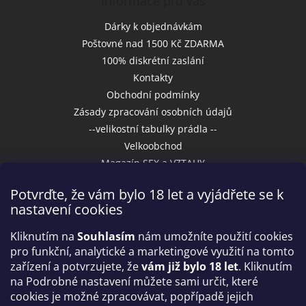
Informace pro vás
Dárky k objednávkám
Poštovné nad 1500 Kč ZDARMA
100% diskrétní zaslání
Kontakty
Obchodní podmínky
Zásady zpracování osobních údajů
--velikostní tabulky prádla --
Velkoobchod
Magazín SEX a VZTAHY
Potvrďte, že vám bylo 18 let a vyjádřete se k
nastavení cookies
Přijímáme online platby
Kliknutím na
Souhlasím
nám umožníte použití cookies
pro funkční, analytické a marketingové využití na tomto
zařízení a potvrzujete, že
vám již bylo 18 let
. Kliknutím
na Podrobné nastavení můžete sami určit, které
cookies je možné zpracovávat, popřípadě jejich