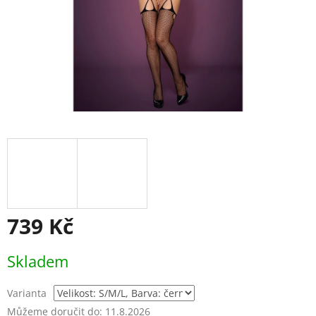
739 Kč
Měrná
Skladem
cena:
Varianta
Můžeme doručit do:
11.8.2026