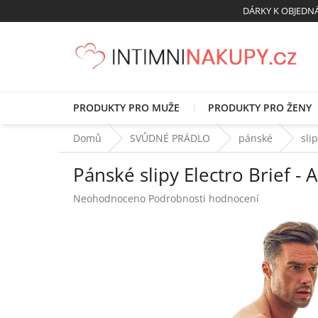
Přejít
DÁRKY K OBJED
na
obsah
PRODUKTY PRO MUŽE
PRODUKTY PRO ŽENY
Domů
SVŮDNÉ PRÁDLO
pánské
sli
Pánské slipy Electro Brief - 
Průměrné
Neohodnoceno
Podrobnosti hodnocení
hodnocení
produktu
je
0,0
z
5
hvězdiček.