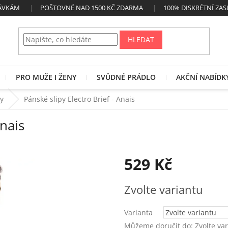
NÁVKÁM
POŠTOVNÉ NAD 1500 KČ ZDARMA
100% DISKRÉTNÍ ZAS
HLEDAT
PRO MUŽE I ŽENY
SVŮDNÉ PRÁDLO
AKČNÍ NABÍDK
py
Pánské slipy Electro Brief - Anais
Anais
529 Kč
Měrná
Zvolte variantu
cena:
Varianta
Můžeme doručit do:
Zvolte va