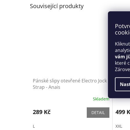
Související produkty
Potvr
cooki
Kliknu
analyt
vám ji
které 
Zároveň
Pánské slipy otevřené Electro Jock
Pánské
Nas
Strap - Anais
Bikini 
Skladem
289 Kč
499 
DETAIL
L
XXL