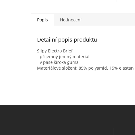
Popis
Hodnocení
Detailní popis produktu
Slipy Electro Brief
- příjemný jemný materiál
- v pase široká guma
Materiálové složení: 85% polyamid, 15% elastan
Z
á
p
a
t