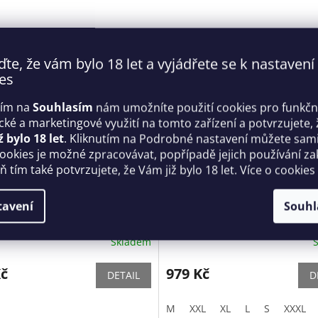
ďte, že vám bylo 18 let a vyjádřete se k nastavení
es
tím na
Souhlasím
nám umožníte použití cookies pro funkčn
ické a marketingové využití na tomto zařízení a potvrzujete, 
ž bylo 18 let
. Kliknutím na Podrobné nastavení můžete sami 
cookies je možné zpracovávat, popřípadě jejich používání za
 tím také potvrzujete, že Vám již bylo 18 let. Více o cookies
 slipy otevřené Electro Jock
Pánský top Electro top - Ana
tavení
Souhl
- Anais
Skladem
Kč
979 Kč
DETAIL
D
M
XXL
XL
L
S
XXXL