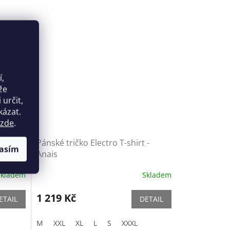
í,
že
určit,
kázat.
zde
.
is
Pánské tričko Electro T-shirt -
asím
Anais
Skladem
Skladem
1 219 Kč
ETAIL
DETAIL
M
XXL
XL
L
S
XXXL