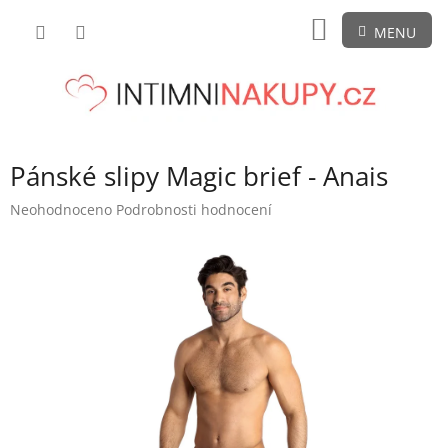
Přejít
NÁKUPNÍ
na
obsah
KOŠÍK
Pánské slipy Magic brief - Anais
Průměrné
Neohodnoceno
Podrobnosti hodnocení
hodnocení
produktu
je
0,0
z
5
hvězdiček.