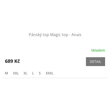
Pánský top Magic top - Anais
Skladem
689 Kč
DETAIL
M
XXL
XL
L
S
XXXL