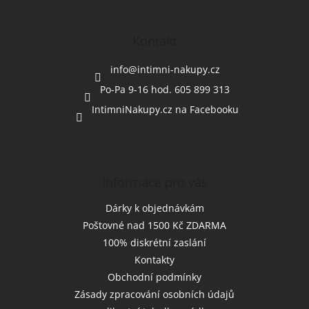
á
p
a
Kontakt
t
í
info
@
intimni-nakupy.cz
Po-Pa 9-16 hod. 605 899 313
IntimniNakupy.cz na Facebooku
Informace pro vás
Dárky k objednávkám
Poštovné nad 1500 Kč ZDARMA
100% diskrétní zaslání
Kontakty
Obchodní podmínky
Zásady zpracování osobních údajů