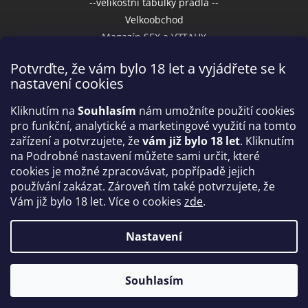
--velikostní tabulky prádla --
Velkoobchod
Magazín SEX a VZTAHY
Potvrďte, že vám bylo 18 let a vyjádřete se k
nastavení cookies
Přijímáme online platby
Kliknutím na
Souhlasím
nám umožníte použití cookies
pro funkční, analytické a marketingové využití na tomto
zařízení a potvrzujete, že
vám již bylo 18 let
. Kliknutím
na Podrobné nastavení můžete sami určit, které
cookies je možné zpracovávat, popřípadě jejich
používání zakázat. Zároveň tím také potvrzujete, že
Vám již bylo 18 let. Více o cookies
zde
.
Vytvořil Shoptet
Nastavení
Copyright 2026
IntimniNakupy.cz
. Všechna práva
Souhlasím
vyhrazena.