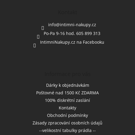
p
a
Kontakt
t
í
info
@
intimni-nakupy.cz
Po-Pa 9-16 hod. 605 899 313
IntimniNakupy.cz na Facebooku
Informace pro vás
Dárky k objednávkám
Poštovné nad 1500 Kč ZDARMA
100% diskrétní zaslání
Kontakty
Obchodní podmínky
Zásady zpracování osobních údajů
--velikostní tabulky prádla --