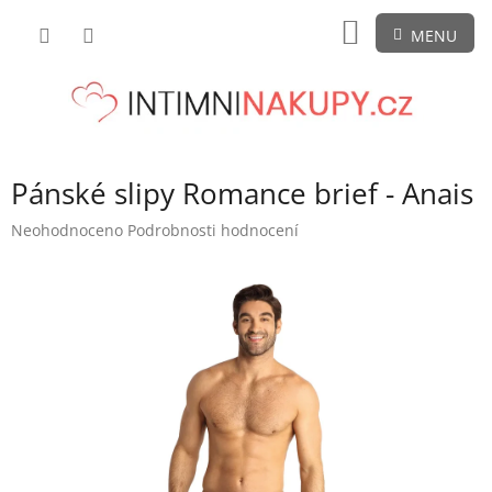
Přejít
NÁKUPNÍ
na
obsah
KOŠÍK
Pánské slipy Romance brief - Anais
Průměrné
Neohodnoceno
Podrobnosti hodnocení
hodnocení
produktu
je
0,0
z
5
hvězdiček.