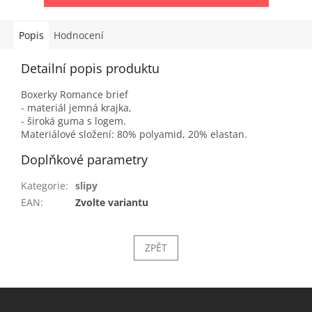
Popis
Hodnocení
Detailní popis produktu
Boxerky Romance brief
- materiál jemná krajka,
- široká guma s logem.
Materiálové složení: 80% polyamid, 20% elastan.
Doplňkové parametry
Kategorie
:
slipy
EAN
:
Zvolte variantu
ZPĚT
Z
á