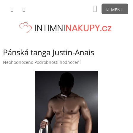
Přejít
NÁKUPNÍ
na
obsah
KOŠÍK
Pánská tanga Justin-Anais
Průměrné
Neohodnoceno
Podrobnosti hodnocení
hodnocení
produktu
je
0,0
z
5
hvězdiček.