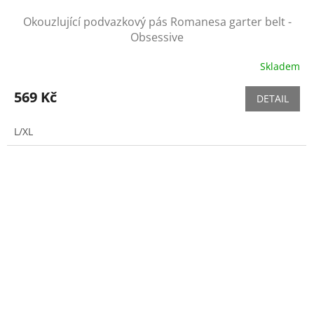
Okouzlující podvazkový pás Romanesa garter belt -
Obsessive
Skladem
569 Kč
DETAIL
L/XL