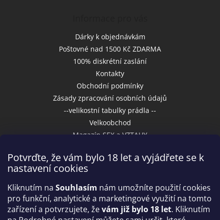
Informace pro vás
Dárky k objednávkám
Poštovné nad 1500 Kč ZDARMA
100% diskrétní zaslání
Kontakty
Obchodní podmínky
Zásady zpracování osobních údajů
--velikostní tabulky prádla --
Velkoobchod
Magazín SEX a VZTAHY
Potvrďte, že vám bylo 18 let a vyjádřete se k
nastavení cookies
Přijímáme online platby
Kliknutím na
Souhlasím
nám umožníte použití cookies
pro funkční, analytické a marketingové využití na tomto
zařízení a potvrzujete, že
vám již bylo 18 let
. Kliknutím