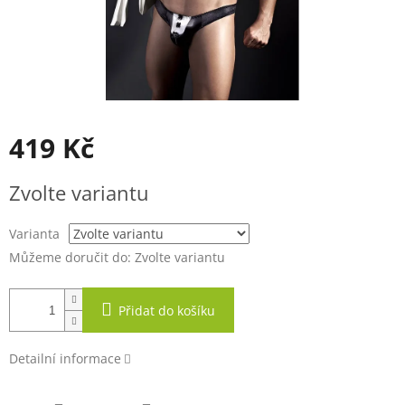
419 Kč
Měrná
Zvolte variantu
cena:
Varianta
Můžeme doručit do:
Zvolte variantu
Přidat do košíku
Detailní informace