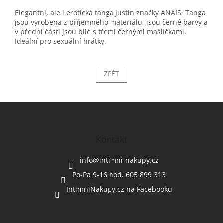
Elegantní, ale i erotická tanga Justin značky ANAIS. Tanga
jsou vyrobena z příjemného materiálu, jsou černé barvy a
v přední části jsou bílé s třemi černými mašličkami.
Ideální pro sexuální hrátky.
ZPĚT
Z
á
p
a
Kontakt
t
í
info
@
intimni-nakupy.cz
Po-Pa 9-16 hod. 605 899 313
IntimniNakupy.cz na Facebooku