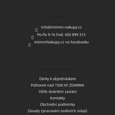
á
p
a
Kontakt
t
í
info
@
intimni-nakupy.cz
Po-Pa 9-16 hod. 605 899 313
IntimniNakupy.cz na Facebooku
Informace pro vás
Dárky k objednávkám
Poštovné nad 1500 Kč ZDARMA
100% diskrétní zaslání
Kontakty
Obchodní podmínky
Zásady zpracování osobních údajů