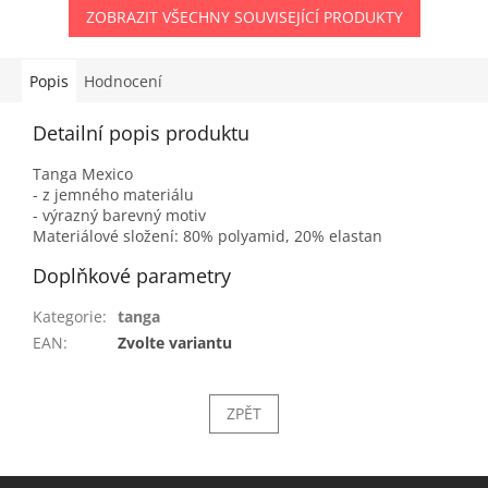
ZOBRAZIT VŠECHNY SOUVISEJÍCÍ PRODUKTY
Popis
Hodnocení
Detailní popis produktu
Tanga Mexico
- z jemného materiálu
- výrazný barevný motiv
Materiálové složení: 80% polyamid, 20% elastan
Doplňkové parametry
Kategorie
:
tanga
EAN
:
Zvolte variantu
ZPĚT
Z