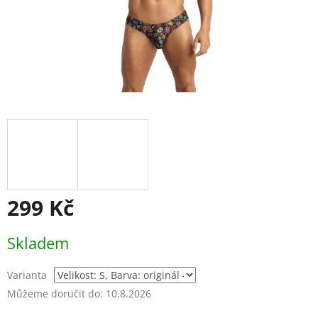
299 Kč
Měrná
Skladem
cena:
Varianta
Můžeme doručit do:
10.8.2026