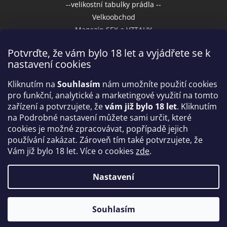
--velikostní tabulky prádla --
Velkoobchod
Magazín SEX a VZTAHY
Potvrďte, že vám bylo 18 let a vyjádřete se k
nastavení cookies
Přijímáme online platby
Kliknutím na
Souhlasím
nám umožníte použití cookies
pro funkční, analytické a marketingové využití na tomto
zařízení a potvrzujete, že
vám již bylo 18 let
. Kliknutím
na Podrobné nastavení můžete sami určit, které
cookies je možné zpracovávat, popřípadě jejich
používání zakázat. Zároveň tím také potvrzujete, že
Vám již bylo 18 let. Více o cookies
zde
.
Vytvořil Shoptet
Nastavení
Copyright 2026
IntimniNakupy.cz
. Všechna práva
Souhlasím
vyhrazena.