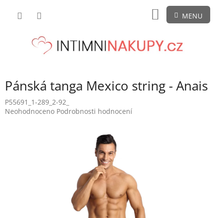
Přejít
NÁKUPNÍ
na
obsah
KOŠÍK
Pánská tanga Mexico string - Anais
P55691_1-289_2-92_
Průměrné
Neohodnoceno
Podrobnosti hodnocení
hodnocení
produktu
je
0,0
z
5
hvězdiček.