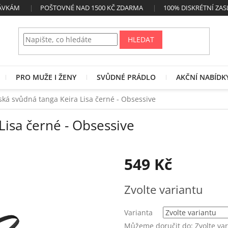
NÁVKÁM
POŠTOVNÉ NAD 1500 KČ ZDARMA
100% DISKRÉTNÍ ZAS
HLEDAT
PRO MUŽE I ŽENY
SVŮDNÉ PRÁDLO
AKČNÍ NABÍDK
ká svůdná tanga Keira Lisa černé - Obsessive
isa černé - Obsessive
549 Kč
Měrná
Zvolte variantu
cena:
Varianta
Můžeme doručit do:
Zvolte va