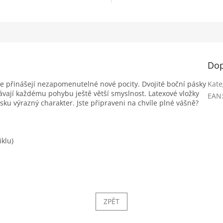
Dop
e přinášejí nezapomenutelné nové pocity. Dvojité boční pásky
Kate
ávají každému pohybu ještě větší smyslnost. Latexové vložky
EAN
ku výrazný charakter. Jste připraveni na chvíle plné vášně?
iklu)
ZPĚT