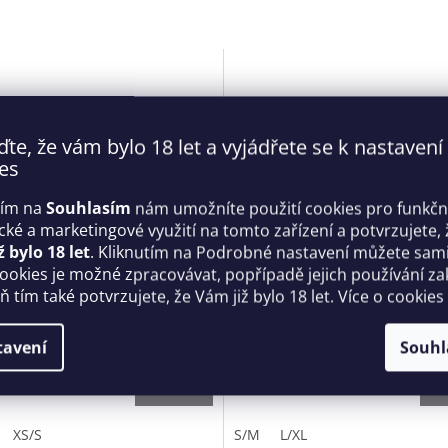
ďte, že vám bylo 18 let a vyjádřete se k nastavení
es
tím na
Souhlasím
nám umožníte použití cookies pro funkčn
ické a marketingové využití na tomto zařízení a potvrzujete, 
ž bylo 18 let
. Kliknutím na Podrobné nastavení můžete sami 
cookies je možné zpracovávat, popřípadě jejich používání za
á sexy tanga Novenes
Pánské slipy Boldero briefs b
 tím také potvrzujete, že Vám již bylo 18 let. Více o cookies
less Thong - Obsessive
Obsessive
Skladem
tavení
Souhl
Kč
569 Kč
DETAIL
D
XS/S
S/M
L/XL