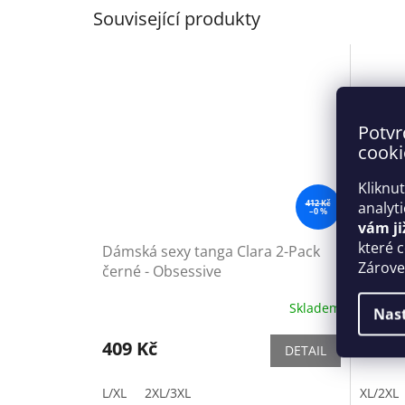
Související produkty
Potvr
cooki
Kliknu
412 Kč
analyt
–0 %
vám ji
které 
Dámská sexy tanga Clara 2-Pack
Dámsk
Zároveň
černé - Obsessive
crotch
Skladem
Nas
409 Kč
379 
DETAIL
L/XL
2XL/3XL
XL/2XL