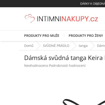
Přejít
DÁRKY K OBJED
na
obsah
PRODUKTY PRO MUŽE
PRODUKTY PRO ŽENY
Domů
SVŮDNÉ PRÁDLO
tanga
Dáms
Dámská svůdná tanga Keira L
Průměrné
Neohodnoceno
Podrobnosti hodnocení
hodnocení
produktu
je
0,0
z
5
hvězdiček.