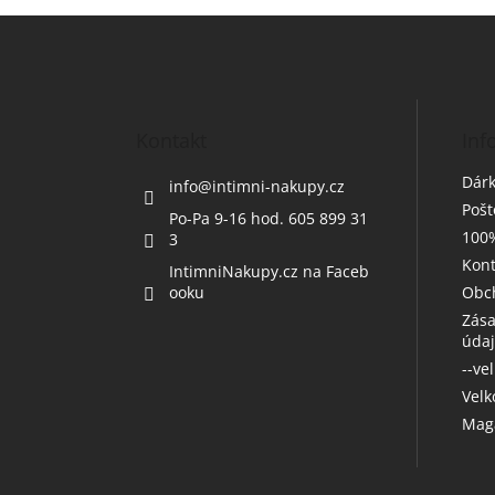
Z
á
p
a
t
Kontakt
Inf
í
Dárk
info
@
intimni-nakupy.cz
Poš
Po-Pa 9-16 hod. 605 899 31
100%
3
Kont
IntimniNakupy.cz na Faceb
ooku
Obc
Zása
úda
--ve
Vel
Maga