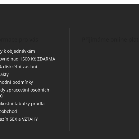
ormace pro vás
Přijímáme online pla
y k objednávkám
tovné nad 1500 Kč ZDARMA
 diskrétní zaslání
akty
hodní podmínky
dy zpracování osobních
jů
likostní tabulky prádla --
koobchod
zín SEX a VZTAHY