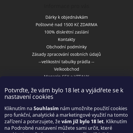
Informace pro vás
Dárky k objednávkám
Poštovné nad 1500 Kč ZDARMA
100% diskrétní zaslání
Kontakty
Obchodní podmínky
Zásady zpracování osobních údajů
--velikostní tabulky prádla --
Velkoobchod
Magazín SEX a VZTAHY
Potvrďte, že vám bylo 18 let a vyjádřete se k
nastavení cookies
Přijímáme online platby
Kliknutím na
Souhlasím
nám umožníte použití cookies
pro funkční, analytické a marketingové využití na tomto
zařízení a potvrzujete, že
vám již bylo 18 let
. Kliknutím
na Podrobné nastavení můžete sami určit, které