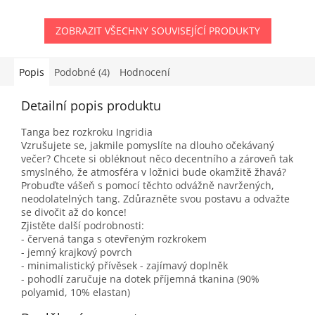
ZOBRAZIT VŠECHNY SOUVISEJÍCÍ PRODUKTY
Popis
Podobné (4)
Hodnocení
Detailní popis produktu
Tanga bez rozkroku Ingridia
Vzrušujete se, jakmile pomyslíte na dlouho očekávaný
večer? Chcete si obléknout něco decentního a zároveň tak
smyslného, že atmosféra v ložnici bude okamžitě žhavá?
Probuďte vášeň s pomocí těchto odvážně navržených,
neodolatelných tang. Zdůrazněte svou postavu a odvažte
se divočit až do konce!
Zjistěte další podrobnosti:
- červená tanga s otevřeným rozkrokem
- jemný krajkový povrch
- minimalistický přívěsek - zajímavý doplněk
- pohodlí zaručuje na dotek příjemná tkanina (90%
polyamid, 10% elastan)