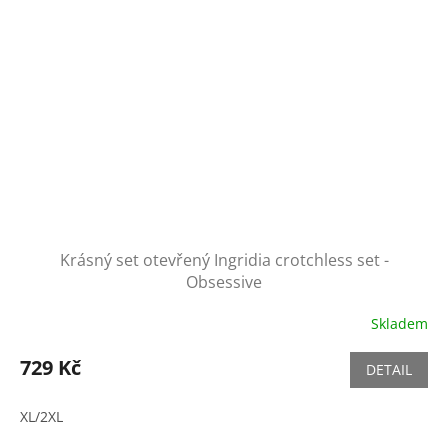
Krásný set otevřený Ingridia crotchless set -
Obsessive
Skladem
729 Kč
DETAIL
XL/2XL