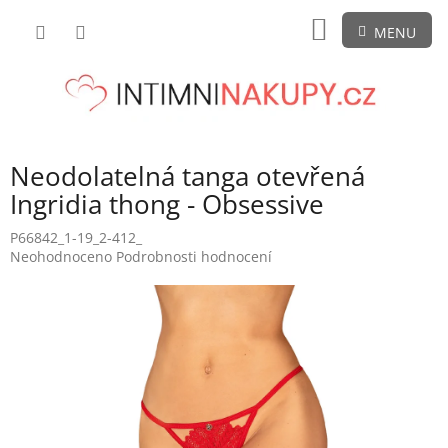
Přejít
NÁKUPNÍ
na
obsah
KOŠÍK
Neodolatelná tanga otevřená
Ingridia thong - Obsessive
P66842_1-19_2-412_
Průměrné
Neohodnoceno
Podrobnosti hodnocení
hodnocení
produktu
je
0,0
z
5
hvězdiček.