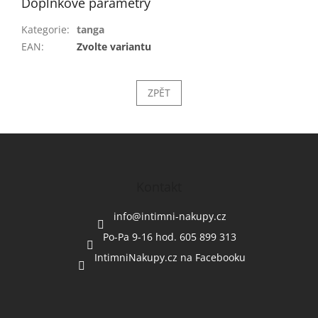
Doplňkové parametry
Kategorie
:
tanga
EAN
:
Zvolte variantu
ZPĚT
Z
á
p
a
Kontakt
t
í
info
@
intimni-nakupy.cz
Po-Pa 9-16 hod. 605 899 313
IntimniNakupy.cz na Facebooku