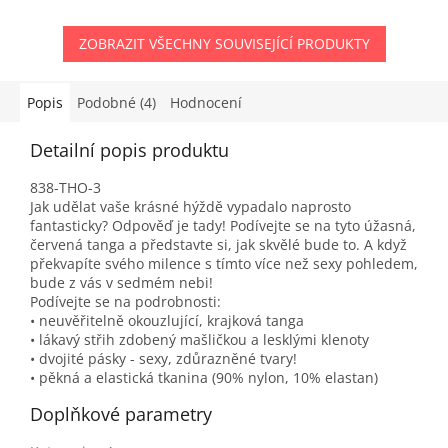
ZOBRAZIT VŠECHNY SOUVISEJÍCÍ PRODUKTY
Popis
Podobné (4)
Hodnocení
Detailní popis produktu
838-THO-3
Jak udělat vaše krásné hýždě vypadalo naprosto
fantasticky? Odpověď je tady! Podívejte se na tyto úžasná,
červená tanga a představte si, jak skvělé bude to. A když
překvapíte svého milence s tímto více než sexy pohledem,
bude z vás v sedmém nebi!
Podívejte se na podrobnosti:
• neuvěřitelně okouzlující, krajková tanga
• lákavý střih zdobený mašličkou a lesklými klenoty
• dvojité pásky - sexy, zdůrazněné tvary!
• pěkná a elastická tkanina (90% nylon, 10% elastan)
Doplňkové parametry