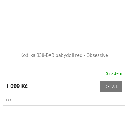
Košilka 838-BAB babydoll red - Obsessive
Skladem
1 099 Kč
DETAIL
L/XL