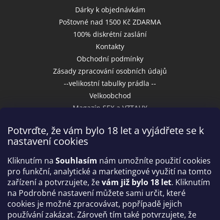
Dárky k objednávkám
Poštovné nad 1500 Kč ZDARMA
100% diskrétní zaslání
Kontakty
Obchodní podmínky
Zásady zpracování osobních údajů
--velikostní tabulky prádla --
Velkoobchod
Magazín SEX a VZTAHY
Potvrďte, že vám bylo 18 let a vyjádřete se k
nastavení cookies
Přijímáme online platby
Kliknutím na
Souhlasím
nám umožníte použití cookies
pro funkční, analytické a marketingové využití na tomto
zařízení a potvrzujete, že
vám již bylo 18 let
. Kliknutím
na Podrobné nastavení můžete sami určit, které
cookies je možné zpracovávat, popřípadě jejich
používání zakázat. Zároveň tím také potvrzujete, že