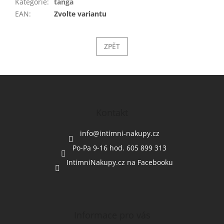
Kategorie
:
tanga
EAN
:
Zvolte variantu
ZPĚT
Z
á
p
a
Kontakt
t
í
info
@
intimni-nakupy.cz
Po-Pa 9-16 hod. 605 899 313
IntimniNakupy.cz na Facebooku
Informace pro vás