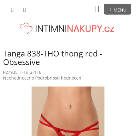
Přejít
NÁKUPNÍ
na
obsah
KOŠÍK
Tanga 838-THO thong red -
Obsessive
P27935_1-19_2-116_
Průměrné
Neohodnoceno
Podrobnosti hodnocení
hodnocení
produktu
je
0,0
z
5
hvězdiček.