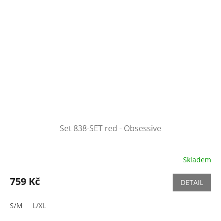
Set 838-SET red - Obsessive
Skladem
759 Kč
DETAIL
S/M
L/XL