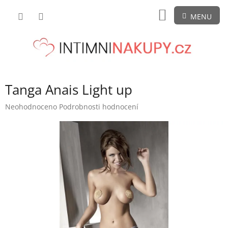
Přejít
NÁKUPNÍ
na
obsah
KOŠÍK
Tanga Anais Light up
Průměrné
Neohodnoceno
Podrobnosti hodnocení
hodnocení
produktu
je
0,0
z
5
hvězdiček.