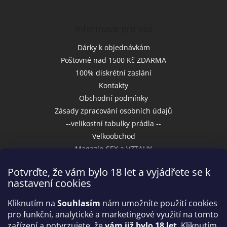
Informace pro vás
Dárky k objednávkám
Poštovné nad 1500 Kč ZDARMA
100% diskrétní zaslání
Kontakty
Obchodní podmínky
Zásady zpracování osobních údajů
--velikostní tabulky prádla --
Velkoobchod
Magazín SEX a VZTAHY
Potvrďte, že vám bylo 18 let a vyjádřete se k
nastavení cookies
Přijímáme online platby
Kliknutím na
Souhlasím
nám umožníte použití cookies
pro funkční, analytické a marketingové využití na tomto
zařízení a potvrzujete, že
vám již bylo 18 let
. Kliknutím