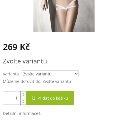
269 Kč
Měrná
Zvolte variantu
cena:
Varianta
Můžeme doručit do:
Zvolte variantu
Přidat do košíku
Detailní informace