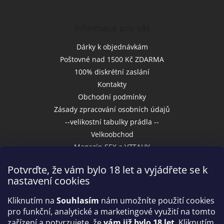
Informace pro vás
Dárky k objednávkám
Poštovné nad 1500 Kč ZDARMA
100% diskrétní zaslání
Kontakty
Obchodní podmínky
Zásady zpracování osobních údajů
--velikostní tabulky prádla --
Velkoobchod
Magazín SEX a VZTAHY
Potvrďte, že vám bylo 18 let a vyjádřete se k
nastavení cookies
Přijímáme online platby
Kliknutím na
Souhlasím
nám umožníte použití cookies
pro funkční, analytické a marketingové využití na tomto
zařízení a potvrzujete, že
vám již bylo 18 let
. Kliknutím