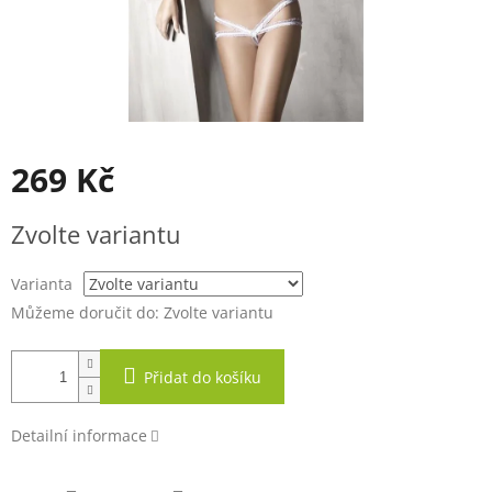
269 Kč
Měrná
Zvolte variantu
cena:
Varianta
Můžeme doručit do:
Zvolte variantu
Přidat do košíku
Detailní informace