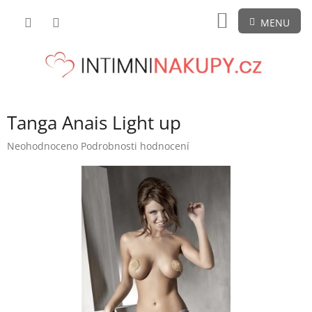
Přejít
NÁKUPNÍ
na
obsah
KOŠÍK
Tanga Anais Light up
Průměrné
Neohodnoceno
Podrobnosti hodnocení
hodnocení
produktu
je
0,0
z
5
hvězdiček.