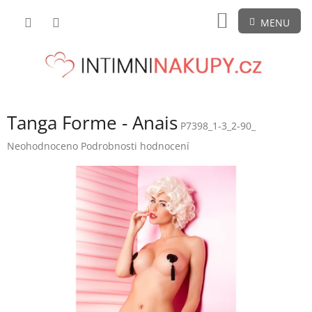
Přejít
NÁKUPNÍ
na
obsah
KOŠÍK
Tanga Forme - Anais
P7398_1-3_2-90_
Průměrné
Neohodnoceno
Podrobnosti hodnocení
hodnocení
produktu
je
0,0
z
5
hvězdiček.