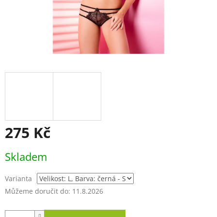
275 Kč
Měrná
Skladem
cena:
Varianta
Můžeme doručit do:
11.8.2026