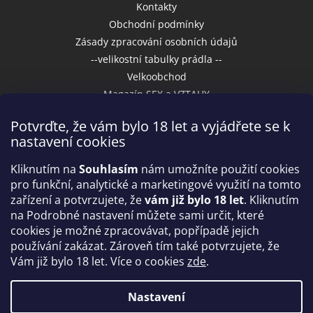
Kontakty
Obchodní podmínky
Zásady zpracování osobních údajů
--velikostní tabulky prádla --
Velkoobchod
Magazín SEX a VZTAHY
Potvrďte, že vám bylo 18 let a vyjádřete se k
nastavení cookies
Přijímáme online platby
Kliknutím na
Souhlasím
nám umožníte použití cookies
pro funkční, analytické a marketingové využití na tomto
zařízení a potvrzujete, že
vám již bylo 18 let
. Kliknutím
na Podrobné nastavení můžete sami určit, které
cookies je možné zpracovávat, popřípadě jejich
používání zakázat. Zároveň tím také potvrzujete, že
Vám již bylo 18 let. Více o cookies
zde
.
Vytvořil Shoptet
Nastavení