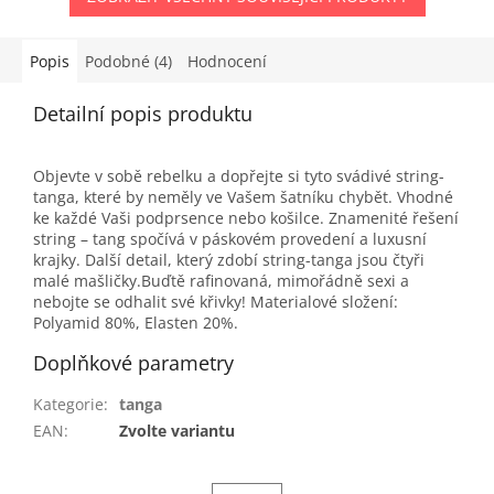
Popis
Podobné (4)
Hodnocení
Detailní popis produktu
Objevte v sobě rebelku a dopřejte si tyto svádivé string-
tanga, které by neměly ve Vašem šatníku chybět. Vhodné
ke každé Vaši podprsence nebo košilce. Znamenité řešení
string – tang spočívá v páskovém provedení a luxusní
krajky. Další detail, který zdobí string-tanga jsou čtyři
malé mašličky.Buďtě rafinovaná, mimořádně sexi a
nebojte se odhalit své křivky! Materialové složení:
Polyamid 80%, Elasten 20%.
Doplňkové parametry
Kategorie
:
tanga
EAN
:
Zvolte variantu