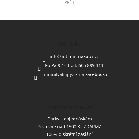
ZPĚT
Z
á
p
a
Kontakt
t
í
info
@
intimni-nakupy.cz
Po-Pa 9-16 hod. 605 899 313
IntimniNakupy.cz na Facebooku
Informace pro vás
Dárky k objednávkám
Poštovné nad 1500 Kč ZDARMA
100% diskrétní zaslání