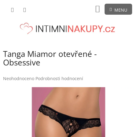
Přejít
NÁKUPNÍ
na
obsah
KOŠÍK
Tanga Miamor otevřené -
Obsessive
Průměrné
Neohodnoceno
Podrobnosti hodnocení
hodnocení
produktu
je
0,0
z
5
hvězdiček.