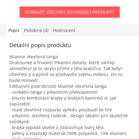
ZOBRAZIT VŠECHNY SOUVISEJÍCÍ PRODUKTY
Popis
Podobné (4)
Hodnocení
Detailní popis produktu
Miamor otevřená tanga
Drobounké a frivolní! Pikantní detaily, které zahřejí
atmosféru! Je to skryto přímo v této krabičce. Tak tedy?
Otevřete ji a pyšně se předveďte svému milenci. On to
bude milovat!
Exkluzivní podrobnosti Miamor otevřená tanga:
- unikátní tanga s pikantním překvapením!
- kouzlo kombinace krajky a lesklých kamínků ví, jak
zapůsobit
- malé otevřené rozparky vpředu povzbudí ke hře
- pikantní, otevřený rozkrok - design ideální pro skutečné
svůdkyně
- krajka vypadá skvěle a zdůrazňuje tvary těla
- pěkný a elastický materiál (90% polyamid, 10% elastan)