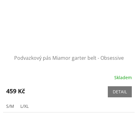
Podvazkový pás Miamor garter belt - Obsessive
Skladem
459 Kč
DETAIL
S/M
L/XL