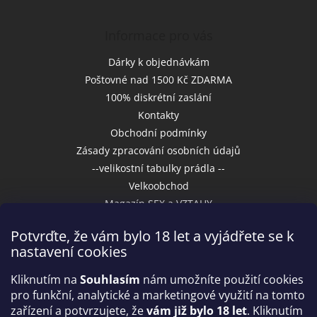
Informace pro vás
Dárky k objednávkám
Poštovné nad 1500 Kč ZDARMA
100% diskrétní zaslání
Kontakty
Obchodní podmínky
Zásady zpracování osobních údajů
--velikostní tabulky prádla --
Velkoobchod
Magazín SEX a VZTAHY
Potvrďte, že vám bylo 18 let a vyjádřete se k
nastavení cookies
Přijímáme online platby
Kliknutím na
Souhlasím
nám umožníte použití cookies
pro funkční, analytické a marketingové využití na tomto
zařízení a potvrzujete, že
vám již bylo 18 let
. Kliknutím